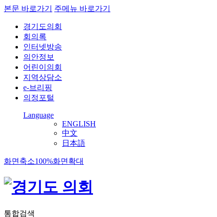
본문 바로가기
주메뉴 바로가기
경기도의회
회의록
인터넷방송
의안정보
어린이의회
지역상담소
e-브리핑
의정포털
Language
ENGLISH
中文
日本語
화면축소
100%
화면확대
통합검색