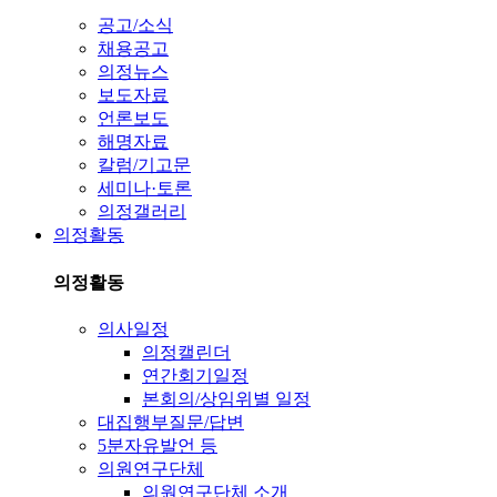
공고/소식
채용공고
의정뉴스
보도자료
언론보도
해명자료
칼럼/기고문
세미나·토론
의정갤러리
의정활동
의정활동
의사일정
의정캘린더
연간회기일정
본회의/상임위별 일정
대집행부질문/답변
5분자유발언 등
의원연구단체
의원연구단체 소개