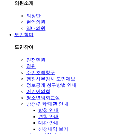
의원소개
의장단
현역의원
역대의원
도민참여
도민참여
진정민원
청원
주민조례청구
행정사무감사 도민제보
정보공개 청구방법 안내
어린이의회
청소년의회교실
방청/견학/대관 안내
방청 안내
견학 안내
대관 안내
신청내역 보기