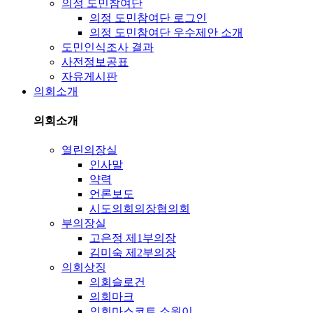
의정 도민참여단
의정 도민참여단 로그인
의정 도민참여단 우수제안 소개
도민인식조사 결과
사전정보공표
자유게시판
의회소개
의회소개
열린의장실
인사말
약력
언론보도
시도의회의장협의회
부의장실
고은정 제1부의장
김미숙 제2부의장
의회상징
의회슬로건
의회마크
의회마스코트 소원이