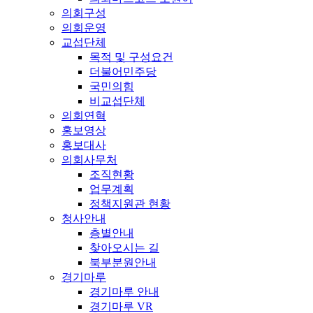
의회구성
의회운영
교섭단체
목적 및 구성요건
더불어민주당
국민의힘
비교섭단체
의회연혁
홍보영상
홍보대사
의회사무처
조직현황
업무계획
정책지원관 현황
청사안내
층별안내
찾아오시는 길
북부분원안내
경기마루
경기마루 안내
경기마루 VR