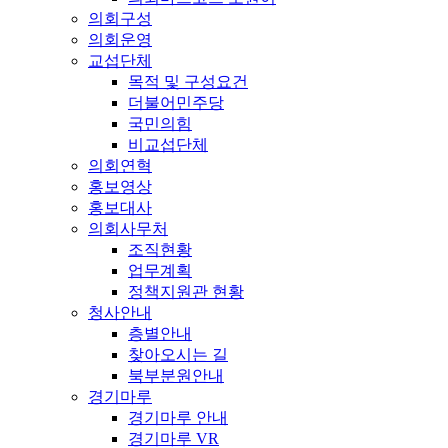
의회구성
의회운영
교섭단체
목적 및 구성요건
더불어민주당
국민의힘
비교섭단체
의회연혁
홍보영상
홍보대사
의회사무처
조직현황
업무계획
정책지원관 현황
청사안내
층별안내
찾아오시는 길
북부분원안내
경기마루
경기마루 안내
경기마루 VR