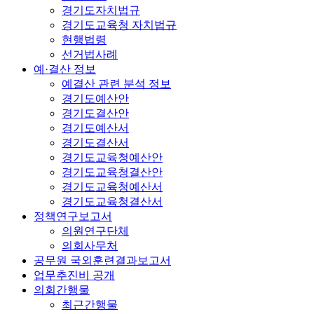
경기도자치법규
경기도교육청 자치법규
현행법령
선거법사례
예·결산 정보
예결산 관련 분석 정보
경기도예산안
경기도결산안
경기도예산서
경기도결산서
경기도교육청예산안
경기도교육청결산안
경기도교육청예산서
경기도교육청결산서
정책연구보고서
의원연구단체
의회사무처
공무원 국외훈련결과보고서
업무추진비 공개
의회간행물
최근간행물