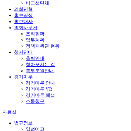
비교섭단체
의회연혁
홍보영상
홍보대사
의회사무처
조직현황
업무계획
정책지원관 현황
청사안내
층별안내
찾아오시는 길
북부분원안내
경기마루
경기마루 안내
경기마루 VR
경기마루 해설
소통창구
자료실
법규정보
입법예고