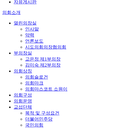
자유게시판
의회소개
열린의장실
인사말
약력
언론보도
시도의회의장협의회
부의장실
고은정 제1부의장
김미숙 제2부의장
의회상징
의회슬로건
의회마크
의회마스코트 소원이
의회구성
의회운영
교섭단체
목적 및 구성요건
더불어민주당
국민의힘