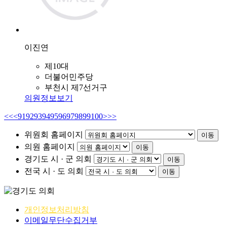
이진연
제10대
더불어민주당
부천시 제7선거구
의원정보보기
<<
<
91
92
93
94
95
96
97
98
99
100
>
>>
위원회 홈페이지
이동
의원 홈페이지
이동
경기도 시 · 군 의회
이동
전국 시 · 도 의회
이동
개인정보처리방침
이메일무단수집거부