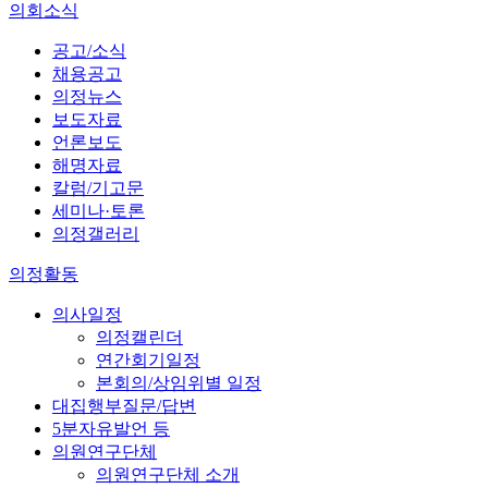
의회소식
공고/소식
채용공고
의정뉴스
보도자료
언론보도
해명자료
칼럼/기고문
세미나·토론
의정갤러리
의정활동
의사일정
의정캘린더
연간회기일정
본회의/상임위별 일정
대집행부질문/답변
5분자유발언 등
의원연구단체
의원연구단체 소개