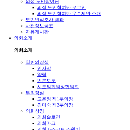
의정 도민참여단
의정 도민참여단 로그인
의정 도민참여단 우수제안 소개
도민인식조사 결과
사전정보공표
자유게시판
의회소개
의회소개
열린의장실
인사말
약력
언론보도
시도의회의장협의회
부의장실
고은정 제1부의장
김미숙 제2부의장
의회상징
의회슬로건
의회마크
의회마스코트 소원이