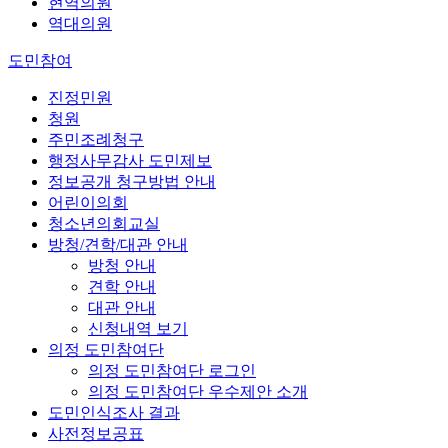
현역의원
역대의원
도민참여
진정민원
청원
주민조례청구
행정사무감사 도민제보
정보공개 청구방법 안내
어린이의회
청소년의회교실
방청/견학/대관 안내
방청 안내
견학 안내
대관 안내
신청내역 보기
의정 도민참여단
의정 도민참여단 로그인
의정 도민참여단 우수제안 소개
도민인식조사 결과
사전정보공표