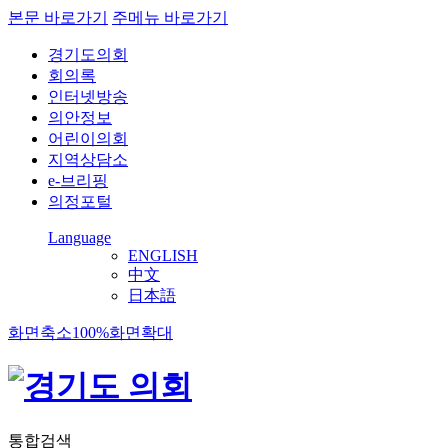
본문 바로가기
주메뉴 바로가기
경기도의회
회의록
인터넷방송
의안정보
어린이의회
지역상담소
e-브리핑
의정포털
Language
ENGLISH
中文
日本語
화면축소
100%
화면확대
통합검색