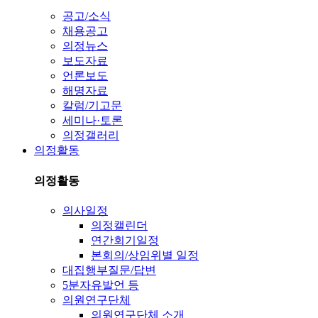
공고/소식
채용공고
의정뉴스
보도자료
언론보도
해명자료
칼럼/기고문
세미나·토론
의정갤러리
의정활동
의정활동
의사일정
의정캘린더
연간회기일정
본회의/상임위별 일정
대집행부질문/답변
5분자유발언 등
의원연구단체
의원연구단체 소개