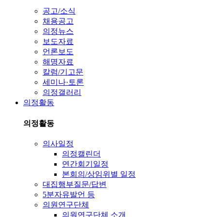
공고/소식
채용공고
의정뉴스
보도자료
언론보도
해명자료
칼럼/기고문
세미나·토론
의정갤러리
의정활동
의정활동
의사일정
의정캘린더
연간회기일정
본회의/상임위별 일정
대집행부질문/답변
5분자유발언 등
의원연구단체
의원연구단체 소개