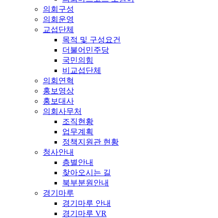
의회구성
의회운영
교섭단체
목적 및 구성요건
더불어민주당
국민의힘
비교섭단체
의회연혁
홍보영상
홍보대사
의회사무처
조직현황
업무계획
정책지원관 현황
청사안내
층별안내
찾아오시는 길
북부분원안내
경기마루
경기마루 안내
경기마루 VR