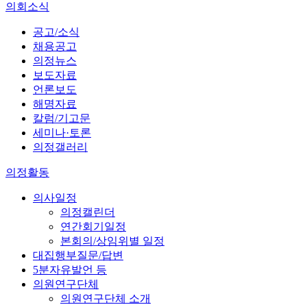
의회소식
공고/소식
채용공고
의정뉴스
보도자료
언론보도
해명자료
칼럼/기고문
세미나·토론
의정갤러리
의정활동
의사일정
의정캘린더
연간회기일정
본회의/상임위별 일정
대집행부질문/답변
5분자유발언 등
의원연구단체
의원연구단체 소개