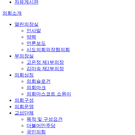
자유게시판
의회소개
열린의장실
인사말
약력
언론보도
시도의회의장협의회
부의장실
고은정 제1부의장
김미숙 제2부의장
의회상징
의회슬로건
의회마크
의회마스코트 소원이
의회구성
의회운영
교섭단체
목적 및 구성요건
더불어민주당
국민의힘