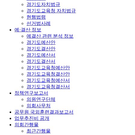
경기도자치법규
경기도교육청 자치법규
현행법령
선거법사례
예·결산 정보
예결산 관련 분석 정보
경기도예산안
경기도결산안
경기도예산서
경기도결산서
경기도교육청예산안
경기도교육청결산안
경기도교육청예산서
경기도교육청결산서
정책연구보고서
의원연구단체
의회사무처
공무원 국외훈련결과보고서
업무추진비 공개
의회간행물
최근간행물