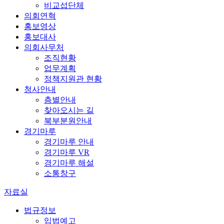
비교섭단체
의회연혁
홍보영상
홍보대사
의회사무처
조직현황
업무계획
정책지원관 현황
청사안내
층별안내
찾아오시는 길
북부분원안내
경기마루
경기마루 안내
경기마루 VR
경기마루 해설
소통창구
자료실
법규정보
입법예고