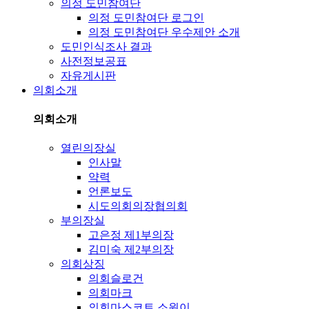
의정 도민참여단
의정 도민참여단 로그인
의정 도민참여단 우수제안 소개
도민인식조사 결과
사전정보공표
자유게시판
의회소개
의회소개
열린의장실
인사말
약력
언론보도
시도의회의장협의회
부의장실
고은정 제1부의장
김미숙 제2부의장
의회상징
의회슬로건
의회마크
의회마스코트 소원이