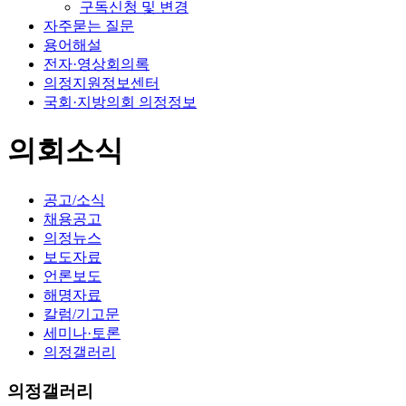
구독신청 및 변경
자주묻는 질문
용어해설
전자·영상회의록
의정지원정보센터
국회·지방의회 의정정보
의회소식
공고/소식
채용공고
의정뉴스
보도자료
언론보도
해명자료
칼럼/기고문
세미나·토론
의정갤러리
의정갤러리