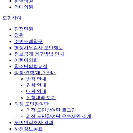
현역의원
역대의원
도민참여
진정민원
청원
주민조례청구
행정사무감사 도민제보
정보공개 청구방법 안내
어린이의회
청소년의회교실
방청/견학/대관 안내
방청 안내
견학 안내
대관 안내
신청내역 보기
의정 도민참여단
의정 도민참여단 로그인
의정 도민참여단 우수제안 소개
도민인식조사 결과
사전정보공표