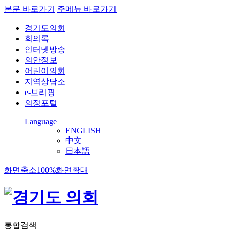
본문 바로가기
주메뉴 바로가기
경기도의회
회의록
인터넷방송
의안정보
어린이의회
지역상담소
e-브리핑
의정포털
Language
ENGLISH
中文
日本語
화면축소
100%
화면확대
통합검색