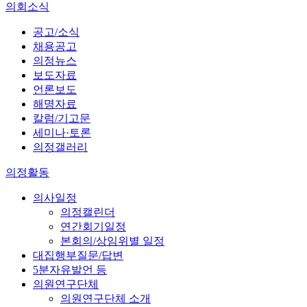
의회소식
공고/소식
채용공고
의정뉴스
보도자료
언론보도
해명자료
칼럼/기고문
세미나·토론
의정갤러리
의정활동
의사일정
의정캘린더
연간회기일정
본회의/상임위별 일정
대집행부질문/답변
5분자유발언 등
의원연구단체
의원연구단체 소개