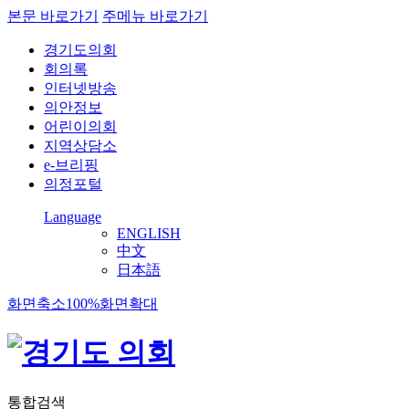
본문 바로가기
주메뉴 바로가기
경기도의회
회의록
인터넷방송
의안정보
어린이의회
지역상담소
e-브리핑
의정포털
Language
ENGLISH
中文
日本語
화면축소
100%
화면확대
통합검색