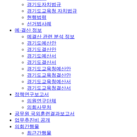
경기도자치법규
경기도교육청 자치법규
현행법령
선거법사례
예·결산 정보
예결산 관련 분석 정보
경기도예산안
경기도결산안
경기도예산서
경기도결산서
경기도교육청예산안
경기도교육청결산안
경기도교육청예산서
경기도교육청결산서
정책연구보고서
의원연구단체
의회사무처
공무원 국외훈련결과보고서
업무추진비 공개
의회간행물
최근간행물