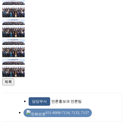
목록
담당부서
언론홍보과 언론팀
031-8008-7134, 7135, 7137