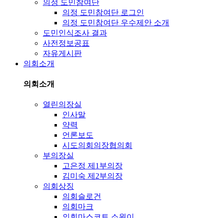
의정 도민참여단
의정 도민참여단 로그인
의정 도민참여단 우수제안 소개
도민인식조사 결과
사전정보공표
자유게시판
의회소개
의회소개
열린의장실
인사말
약력
언론보도
시도의회의장협의회
부의장실
고은정 제1부의장
김미숙 제2부의장
의회상징
의회슬로건
의회마크
의회마스코트 소원이