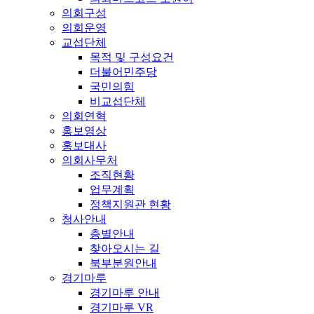
의회구성
의회운영
교섭단체
목적 및 구성요건
더불어민주당
국민의힘
비교섭단체
의회연혁
홍보영상
홍보대사
의회사무처
조직현황
업무계획
정책지원관 현황
청사안내
층별안내
찾아오시는 길
북부분원안내
경기마루
경기마루 안내
경기마루 VR