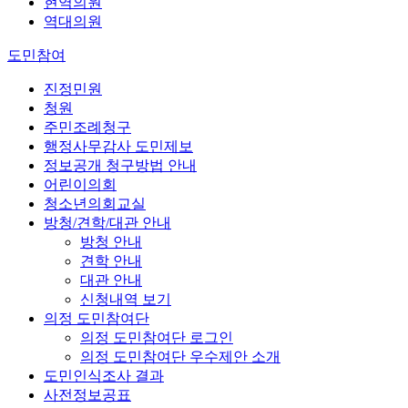
현역의원
역대의원
도민참여
진정민원
청원
주민조례청구
행정사무감사 도민제보
정보공개 청구방법 안내
어린이의회
청소년의회교실
방청/견학/대관 안내
방청 안내
견학 안내
대관 안내
신청내역 보기
의정 도민참여단
의정 도민참여단 로그인
의정 도민참여단 우수제안 소개
도민인식조사 결과
사전정보공표