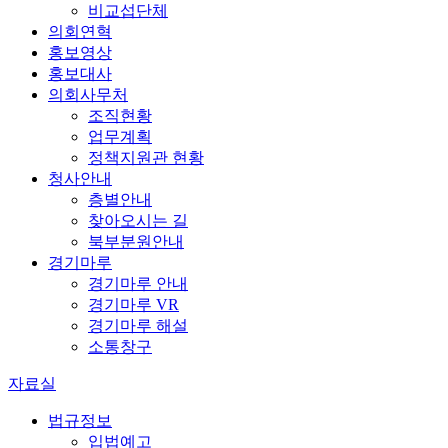
비교섭단체
의회연혁
홍보영상
홍보대사
의회사무처
조직현황
업무계획
정책지원관 현황
청사안내
층별안내
찾아오시는 길
북부분원안내
경기마루
경기마루 안내
경기마루 VR
경기마루 해설
소통창구
자료실
법규정보
입법예고