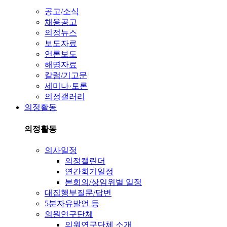
공고/소식
채용공고
의정뉴스
보도자료
언론보도
해명자료
칼럼/기고문
세미나·토론
의정갤러리
의정활동
의정활동
의사일정
의정캘린더
연간회기일정
본회의/상임위별 일정
대집행부질문/답변
5분자유발언 등
의원연구단체
의원연구단체 소개