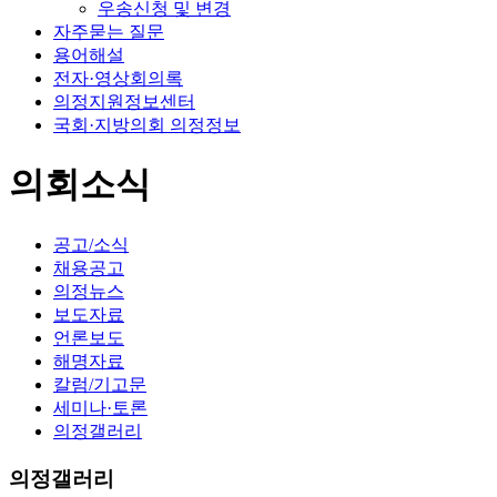
우송신청 및 변경
자주묻는 질문
용어해설
전자·영상회의록
의정지원정보센터
국회·지방의회 의정정보
의회소식
공고/소식
채용공고
의정뉴스
보도자료
언론보도
해명자료
칼럼/기고문
세미나·토론
의정갤러리
의정갤러리