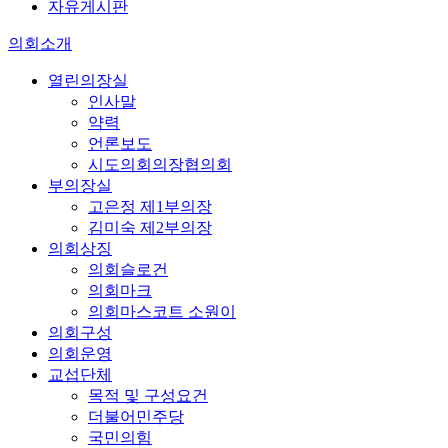
자유게시판
의회소개
열린의장실
인사말
약력
언론보도
시도의회의장협의회
부의장실
고은정 제1부의장
김미숙 제2부의장
의회상징
의회슬로건
의회마크
의회마스코트 소원이
의회구성
의회운영
교섭단체
목적 및 구성요건
더불어민주당
국민의힘