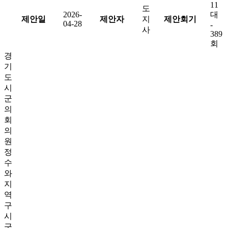
11
도
2026-
대
제안일
제안자
지
제안회기
04-28
-
사
389
회
경
기
도
시
군
의
회
의
원
정
수
와
지
역
구
시
군