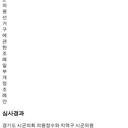
의
원
선
거
구
에
관
한
조
례
일
부
개
정
조
례
안
심사경과
경기도 시군의회 의원정수와 지역구 시군의원