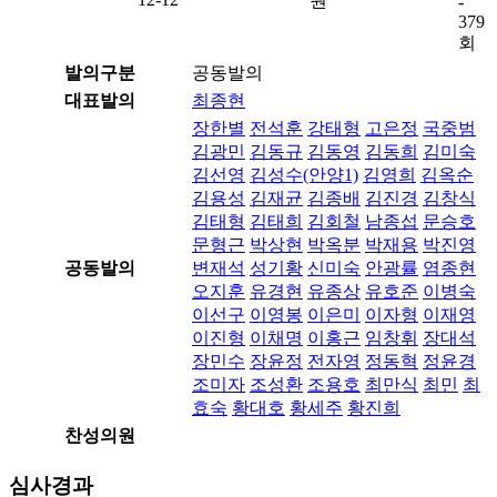
원
-
379
회
발의구분
공동발의
대표발의
최종현
장한별
전석훈
강태형
고은정
국중범
김광민
김동규
김동영
김동희
김미숙
김선영
김성수(안양1)
김영희
김옥순
김용성
김재균
김종배
김진경
김창식
김태형
김태희
김회철
남종섭
문승호
문형근
박상현
박옥분
박재용
박진영
공동발의
변재석
성기황
신미숙
안광률
염종현
오지훈
유경현
유종상
유호준
이병숙
이선구
이영봉
이은미
이자형
이재영
이진형
이채명
이홍근
임창휘
장대석
장민수
장윤정
전자영
정동혁
정윤경
조미자
조성환
조용호
최만식
최민
최
효숙
황대호
황세주
황진희
찬성의원
심사경과