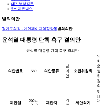
대집행부질문
5분 자유발언
발의의안
경기도의원 - 메인페이지
의정활동
발의의안
윤석열 대통령 탄핵 촉구 결의안
윤석열 대통령 탄핵 촉구 결의안
의
회
결
운
의안번호
1589
의안종류
의
소관위원회
영
안
위
원
회
제
11
의
2024-
대
제안일
제안자
제안회기
12-12