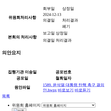
회부일
상정일
2024-12-13
위원회처리사항
의결일
처리결과
폐기
보고일
상정일
본회의 처리사항
의결일
처리결과
의안요지
집행기관 이송일
공포번호
공포일
철회일자
1589. 윤석열 대통령 탄핵 촉구 결의
원안파일
안.hwpx
바로보기
바로듣기
목록
위원회 홈페이지