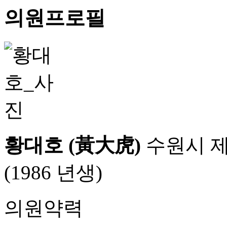
의원프로필
황대호 (黃大虎)
수원시 
(1986 년생)
의원약력