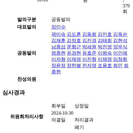
원
-
379
회
발의구분
공동발의
대표발의
장민수
곽미숙
김도훈
김동희
김민호
김옥순
김재훈
김정호
김진경
김태희
김현석
남종섭
문형근
박세원
박진영
양우식
공동발의
염종현
유경현
유호준
이병숙
이인애
이자형
이재영
이진형
이채명
임창휘
장윤정
장한별
전자영
조용호
최민
최
종현
찬성의원
심사경과
회부일
상정일
2024-10-30
위원회처리사항
의결일
처리결과
폐기