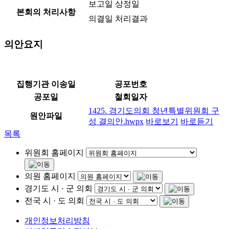
보고일
상정일
본회의 처리사항
의결일
처리결과
의안요지
집행기관 이송일
공포번호
공포일
철회일자
1425. 경기도의회 청년특별위원회 구
원안파일
성 결의안.hwpx
바로보기
바로듣기
목록
위원회 홈페이지
의원 홈페이지
경기도 시 · 군 의회
전국 시 · 도 의회
개인정보처리방침