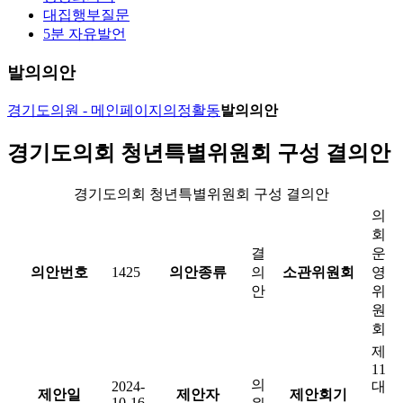
대집행부질문
5분 자유발언
발의의안
경기도의원 - 메인페이지
의정활동
발의의안
경기도의회 청년특별위원회 구성 결의안
경기도의회 청년특별위원회 구성 결의안
의
회
결
운
의안번호
1425
의안종류
의
소관위원회
영
안
위
원
회
제
11
의
2024-
대
제안일
제안자
제안회기
10-16