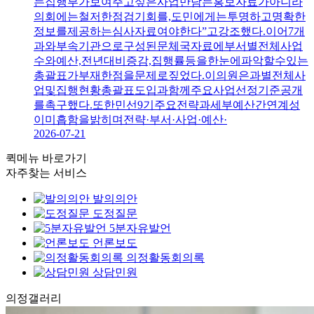
는집행부가보여주고싶은사업만담는홍보자료가아니라
의회에는철저한점검기회를,도민에게는투명하고명확한
정보를제공하는심사자료여야한다”고강조했다.이어7개
과와부속기관으로구성된문체국자료에부서별전체사업
수와예산,전년대비증감,집행률등을한눈에파악할수있는
총괄표가부재한점을문제로짚었다.이의원은과별전체사
업및집행현황총괄표도입과함께주요사업선정기준공개
를촉구했다.또한민선9기주요전략과세부예산간연계성
이미흡함을밝히며전략·부서·사업·예산·
2026-07-21
퀵메뉴 바로가기
자주찾는 서비스
발의의안
도정질문
5분자유발언
언론보도
의정활동회의록
상담민원
의정
갤러리