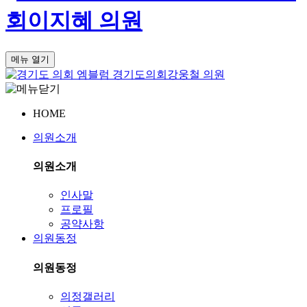
회
이지혜 의원
메뉴 열기
경기도의회
강웅철 의원
HOME
의원소개
의원소개
인사말
프로필
공약사항
의원동정
의원동정
의정갤러리