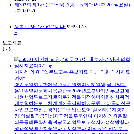
제392회 제1차 문화체육관광위원회(2026.07.20. 월요일)
2026-07-20
+
등록된 자료가 없습니다.
9999-12-31
+
보도자료
1
/
5
이지혜 의원, “업무보고는 홍보자료 아닌 의회 심사자료
여야”
경기도의회문화체육관광위원회이지혜의원(국민의힘)
은21일열린문화체육관광국2026년도후반기업무보고에
서현행업무보고자료의문제점을지적하며의회심사목적
에부합하는보고체계개선을강력히요구했다.아울러신규
사업으로추진된경기문화팝업스토어‘컬처라운지경기,
장’의실질적공익성과점검을주문했다.이지혜의원은질
의를통해문화체육관광국의업무보고책자가정책방향과
성과설명에만치중됐다고지적했다.이의원은“업무보고