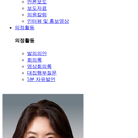
언론보도
보도자료
의원칼럼
인터뷰 및 홍보영상
의정활동
의정활동
발의의안
회의록
영상회의록
대집행부질문
5분 자유발언