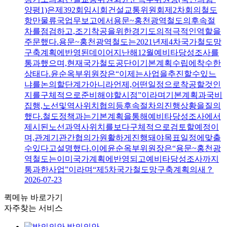
양평1)은제392회임시회건설교통위원회제2차회의철도
항만물류국업무보고에서용문~홍천광역철도의후속절
차를점검하고,조기착공을위한경기도의적극적인역할을
주문했다.용문~홍천광역철도는2021년제4차국가철도망
구축계획에반영된데이어지난해12월예비타당성조사를
통과했으며,현재국가철도공단이기본계획수립에착수한
상태다.윤순옥부위원장은“이제는사업을추진할수있느
냐를논의할단계가아니라언제,어떤일정으로착공할것인
지를구체적으로준비해야할시점”이라며기본계획과국비
집행,노선및역사위치협의등후속절차의진행상황을질의
했다.철도정책과는기본계획을통해예비타당성조사에서
제시된노선과역사위치를보다구체적으로검토할예정이
며,관계기관간협의가원활하게진행돼야목표일정에맞출
수있다고설명했다.이에윤순옥부위원장은“용문~홍천광
역철도는이미국가계획에반영되고예비타당성조사까지
통과한사업”이라며“제5차국가철도망구축계획의새？
2026-07-23
퀵메뉴 바로가기
자주찾는 서비스
발의의안