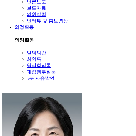
언론보도
보도자료
의원칼럼
인터뷰 및 홍보영상
의정활동
의정활동
발의의안
회의록
영상회의록
대집행부질문
5분 자유발언