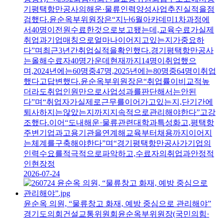
기평택항만공사의해운·물류인력양성사업추진실적을점
검했다.윤순옥부위원장은“지난6월아카데미1차과정에
서40명이전원수료한것으로보고됐는데,교육수료가실제
취업과기업매칭으로얼마나이어지고있는지가중요하
다”며최근3년간취업실적을확인했다.경기평택항만공사
는올해수료자40명가운데현재까지14명이취업했으
며,2024년에는60명중47명,2025년에는80명중64명이취업
했다고답변했다.윤순옥부위원장은“취업률이비교적높
더라도취업인원만으로사업성과를판단해서는안된
다”며“취업자가실제로근무를이어가고있는지,단기간에
퇴사하지는않았는지까지지속적으로관리해야한다”고강
조했다.이어“도내해운·물류관련대학과특성화고,평택항
주변기업과고용기관을연계해교육부터채용까지이어지
는체계를구축해야한다”며“경기평택항만공사가기업의
인력수요를적극적으로파악하고,수료자의취업과안정적
인현장정
2026-07-24
윤순옥 의원, “물류창고 화재, 예방 중심으로 관리해야”
경기도의회건설교통위원회윤순옥부위원장(국민의힘·