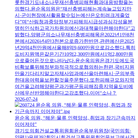
롯한경기도내소나무재선충병피해현황과대응방향을논
의했다.윤순옥의원은“재선충병피해는계속늘고있지만
시·군이현장에서활용할수있는예산은오히려크게줄었
다”며“산림청과중앙정부가피해의시급성과심각성을분
명히인식하고국가차원의예산과대책을마련해야한다”고
밝혔다.양평군의소나무재선충병피해목은2022년1만8천
본에서2026년4만3천본으로증가한반면,관련예산은2025
년29억4천만원에서올해8억9,600만원으로감소했다.특히
도비지원액은같은기간10억2,300만원에서1억2,800만원
으로줄어든것으로나타났다.윤순옥의원은경기도에도국
비확보를위해정부와적극적으로협의하는한편,국비지원
만을기다리지말고자체사업과예산을마련해시·군의부족
한대응여력을보완할것을주문했다.또한피해규모와지역
여건을고려해양평군과가평군등피해집중지역을도비예
산에우선반영해야한다고강조했다.이어“소나？
2026-07-24
윤순옥 의원, “해운·물류 인력양성, 취업과 장기근속까지
이어져야”
경기도의회건설교통위원회윤순옥부위원장(국민의힘·
양평1)은제392회임시회건설교통위원회업무보고에서경