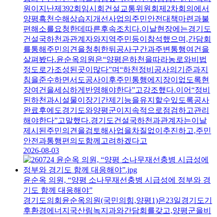
원이지난제392회임시회건설교통위원회제2차회의에서
양평흑천수해상습지개선사업의주민안전대책마련과불
편해소를요청한데따른후속조치다.이날현장에는경기도
건설국하천과관계자와지역주민등이참석했으며,간담회
를통해주민의견을청취한뒤공사구간과주변통행여건을
살펴봤다.윤순옥의원은“양평은하천을따라농로와비법
정도로가조성된곳이많다”며“하천정비공사의기준과지
침을준수하면서도공사이후주민통행에지장이없도록현
장여건을세심하게반영해야한다”고강조했다.이어“정비
된하천과시설물이장기간제기능을유지할수있도록공사
완료후에도경기도와양평군이지속적으로점검하고관리
해야한다”고말했다.경기도건설국하천과관계자는이날
제시된주민의견을검토해사업을차질없이추진하고,주민
안전과통행편의도함께고려하겠다고
2026-08-03
윤순옥 의원, “양평 소나무재선충병 시급성에 정부와 경
기도 함께 대응해야”
경기도의회윤순옥의원(국민의힘,양평1)은23일경기도기
후환경에너지국산림녹지과와간담회를갖고,양평군을비