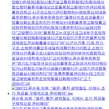
양평1)은제392회임시회건설교통위원회제2차회의에서
철도항만물류국을대상으로물류창고화재안전관리체계
를점검하고,시군과소방기관이협력하는예방중심의대응
을주문했다.윤순옥부위원장은“물류단지조성과물류산
업활성화도중요하지만,반복되는대형물류창고화재를고
려하면현재의안전관리체계가충분한지다시살펴야한
다”고말했다.이어“물류창고는규모가크고내부구조와적
재물이복잡해화재발생시근로자와인근주민은물론지역
경제에도큰피해를줄수있다”며“시군이건축·기계·전기·
구조·소방분야를모두세밀하게확인하기어렵고,소방기
관역시건축물구조나설비의임의변경여부까지종합적으
로살피는데한계가있다”고지적했다.윤순옥부위원장
은“경기도가일정규모이상의물류창고와과거지적이력이
있거나위험도가높은시설을선별해시군·소방기관과합동
점검을실시해야한다”며“등록현황을관리하는데그치지
말고예방을위한조정역할을강화해야한다”고？
2026-07-24
윤순옥 의원, “용문~홍천 광역철도, 이제는 조기 착공을
구체적으로 준비해야”
경기도의회건설교통위원회윤순옥부위원장(국민의힘·