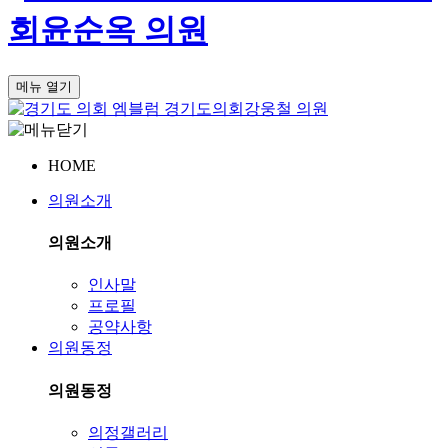
회
윤순옥 의원
메뉴 열기
경기도의회
강웅철 의원
HOME
의원소개
의원소개
인사말
프로필
공약사항
의원동정
의원동정
의정갤러리