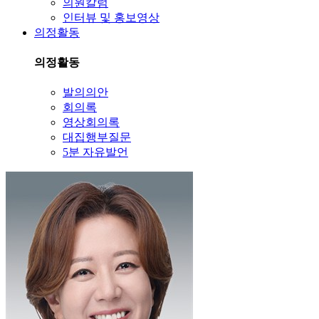
의원칼럼
인터뷰 및 홍보영상
의정활동
의정활동
발의의안
회의록
영상회의록
대집행부질문
5분 자유발언