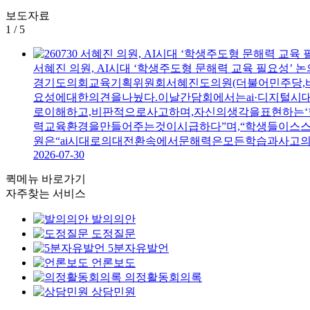
보도자료
1
/
5
서혜진 의원, AI시대 ‘학생주도형 문해력 교육 필요성’ 논
경기도의회교육기획위원회서혜진도의원(더불어민주당,비례
요성에대한의견을나눴다.이날간담회에서는ai·디지털
로이해하고,비판적으로사고하며,자신의생각을표현하는
력교육환경을만들어주는것이시급하다”며,“학생들이
원은“ai시대로의대전환속에서문해력은모든학습과사고
2026-07-30
퀵메뉴 바로가기
자주찾는 서비스
발의의안
도정질문
5분자유발언
언론보도
의정활동회의록
상담민원