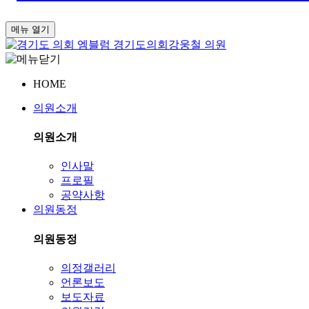
메뉴 열기
경기도의회
강웅철 의원
HOME
의원소개
의원소개
인사말
프로필
공약사항
의원동정
의원동정
의정갤러리
언론보도
보도자료