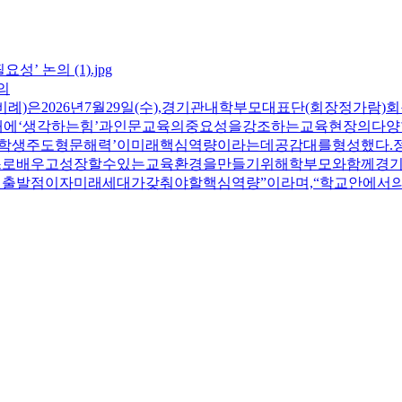
의
)은2026년7월29일(수),경기관내학부모대표단(회장정가람
시대에‘생각하는힘’과인문교육의중요성을강조하는교육현장의다
‘학생주도형문해력’이미래핵심역량이라는데공감대를형성했다
스스로배우고성장할수있는교육환경을만들기위해학부모와함께경기
의출발점이자미래세대가갖춰야할핵심역량”이라며,“학교안에서