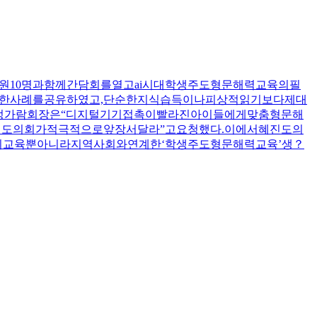
)회원10명과함께간담회를열고ai시대학생주도형문해력교육의필
양한사례를공유하였고,단순한지식습득이나피상적읽기보다제대
.정가람회장은“디지털기기접촉이빨라진아이들에게맞춤형문해
도의회가적극적으로앞장서달라”고요청했다.이에서혜진도의
의교육뿐아니라지역사회와연계한‘학생주도형문해력교육’생？