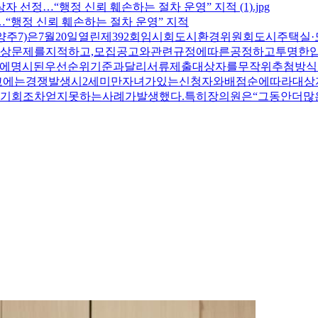
…“행정 신뢰 훼손하는 절차 운영” 지적
7)은7월20일열린제392회임시회도시환경위원회도시주택실·
문제를지적하고,모집공고와관련규정에따른공정하고투명한입주
고에명시된우선순위기준과달리서류제출대상자를무작위추첨방식
고에는경쟁발생시2세미만자녀가있는신청자와배점순에따라대상
기회조차얻지못하는사례가발생했다.특히장의원은“그동안더