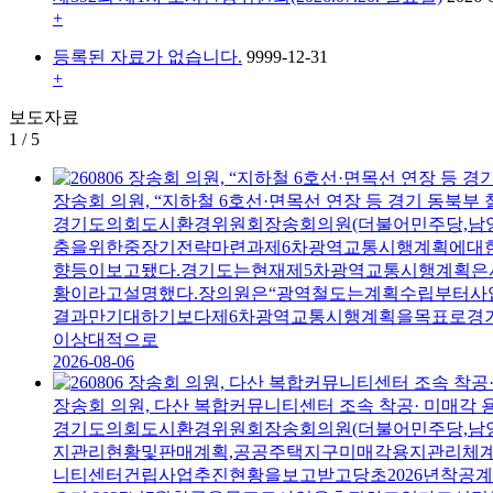
+
등록된 자료가 없습니다.
9999-12-31
+
보도자료
1
/
5
장송회 의원, “지하철 6호선·면목선 연장 등 경기 동북부
경기도의회도시환경위원회장송회의원(더불어민주당,남
충을위한중장기전략마련과제6차광역교통시행계획에대
향등이보고됐다.경기도는현재제5차광역교통시행계획은사
황이라고설명했다.장의원은“광역철도는계획수립부터사
결과만기대하기보다제6차광역교통시행계획을목표로경
이상대적으로
2026-08-06
장송회 의원, 다산 복합커뮤니티센터 조속 착공· 미매각 
경기도의회도시환경위원회장송회의원(더불어민주당,남
지관리현황및판매계획,공공주택지구미매각용지관리체
니티센터건립사업추진현황을보고받고당초2026년착공