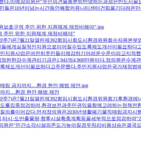
설명했다.이에장의원은“주민의견을충분히반영하는과정은반드시
민들은10년이넘는시간동안복합커뮤니티센터건립을기다려온만
역 주민 위한 지원체계 재정비해야”
양주7)은7월21일열린제392회임시회도시환경위원회수자원
민들에게실질적인지원으로이어질수있도록제도개선이필요하다
민지원사업은여전히주민들이체감하기어려운수준이라고지적했다
배정된한강수계관리기금은1,941억4,900만원이다.장의원
록제도개선이필요하다고주문했다.주민지원사업은국가재정법
금지까지…환경 현안 해법 제안
주7)은7월21일열린제392회임시회도시환경위원회기후환경에
도를집중점검하며,환경보전과주민권익을함께고려하는정책전
질의를이어갔다.먼저장의원은2030년생활폐기물직매립금지
,타시·도반출물량,향후시설확충계획등을세부적으로점검하며“
장의원은“민간소각시설의존도가높아질경우처리비용상승은결국