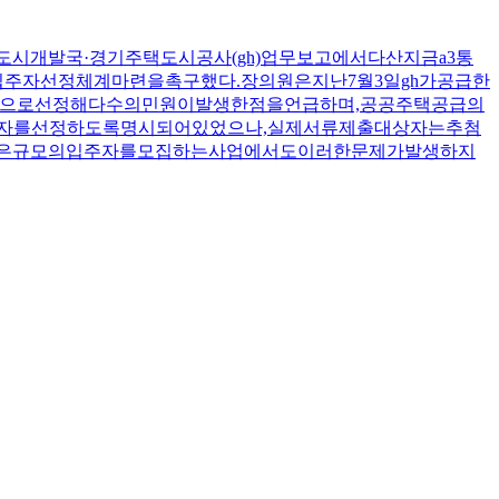
도시개발국·경기주택도시공사(gh)업무보고에서다산지금a3통
자선정체계마련을촉구했다.장의원은지난7월3일gh가공급한
으로선정해다수의민원이발생한점을언급하며,공공주택공급의
자를선정하도록명시되어있었으나,실제서류제출대상자는추첨
많은규모의입주자를모집하는사업에서도이러한문제가발생하지