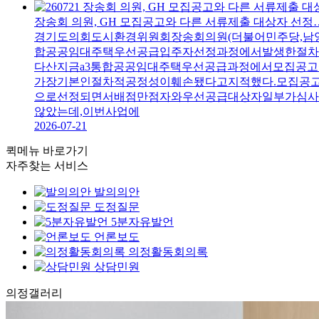
장송회 의원, GH 모집공고와 다른 서류제출 대상자 선정
경기도의회도시환경위원회장송회의원(더불어민주당,남양주
합공공임대주택우선공급입주자선정과정에서발생한절차상
다산지금a3통합공공임대주택우선공급과정에서모집공
가장기본인절차적공정성이훼손됐다고지적했다.모집공
으로선정되면서배점만점자와우선공급대상자일부가심사
않았는데,이번사업에
2026-07-21
퀵메뉴 바로가기
자주찾는 서비스
발의의안
도정질문
5분자유발언
언론보도
의정활동회의록
상담민원
의정
갤러리