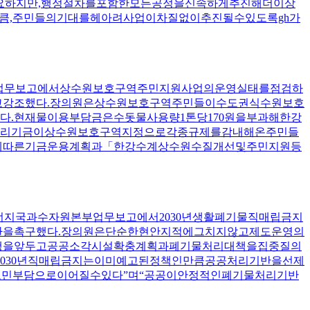
필요하지만,행정절차를포함한모든공정을신속하게추진해더이상
큼,주민들의기대를헤아려사업이차질없이추진될수있도록gh가
본부업무보고에서상수원보호구역주민지원사업의운영실태를점검하
고강조했다.장의원은상수원보호구역주민들이수도권식수원보호
.현재물이용부담금은수돗물사용량1톤당170원을부과해한강
은수계관리기금이상수원보호구역지정으로각종규제를감내해온주민들
에따른기금운용계획과「한강수계상수원수질개선및주민지원등
너지국과수자원본부업무보고에서2030년생활폐기물직매립금지
환을촉구했다.장의원은단순한현안지적에그치지않고제도운영의
시행을앞두고공공소각시설확충계획과폐기물처리대책을집중질의
2030년직매립금지는이미예고된정책인만큼공공처리기반을선제
도민부담으로이어질수있다”며“공공이안정적인폐기물처리기반