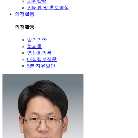
의원칼럼
인터뷰 및 홍보영상
의정활동
의정활동
발의의안
회의록
영상회의록
대집행부질문
5분 자유발언