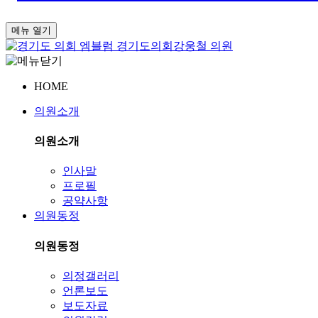
메뉴 열기
경기도의회
강웅철 의원
HOME
의원소개
의원소개
인사말
프로필
공약사항
의원동정
의원동정
의정갤러리
언론보도
보도자료