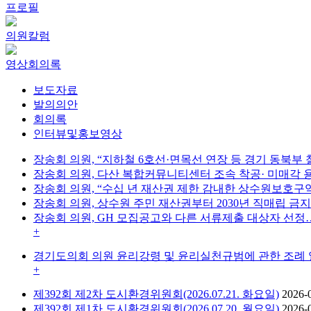
프로필
의원칼럼
영상회의록
보도자료
발의의안
회의록
인터뷰및홍보영상
장송회 의원, “지하철 6호선·면목선 연장 등 경기 동북부
장송회 의원, 다산 복합커뮤니티센터 조속 착공· 미매각 
장송회 의원, “수십 년 재산권 제한 감내한 상수원보호구
장송회 의원, 상수원 주민 재산권부터 2030년 직매립 
장송회 의원, GH 모집공고와 다른 서류제출 대상자 선정
+
경기도의회 의원 윤리강령 및 윤리실천규범에 관한 조례
+
제392회 제2차 도시환경위원회(2026.07.21. 화요일)
2026-
제392회 제1차 도시환경위원회(2026.07.20. 월요일)
2026-