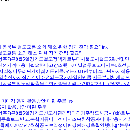
 철도교통 소외 해소 위한 장기 전략 필요”
양주7)은8월5일경기도철도정책과로부터서울도시철도6호선및
한선제적대응이필요하다고강조했다.이날업무보고에서는6호선
실상마무리단계에접어든만큼,오는2031년부터2035년까지
업추진까지장기간이소요되는국가사업인만큼,지금부터체계적으
기동북부철도망확충을위한전략을미리마련해야한다”고말했다.
용지 활용방안 마련 주문
양주7)은8월5일경기도신도시관리팀과경기주택도시공사(gh
계등을보고받고,복합커뮤니티센터의조속한착공과미매각용지의
계획에서2027년7월착공으로일정이변경된배경을확인했다.gh