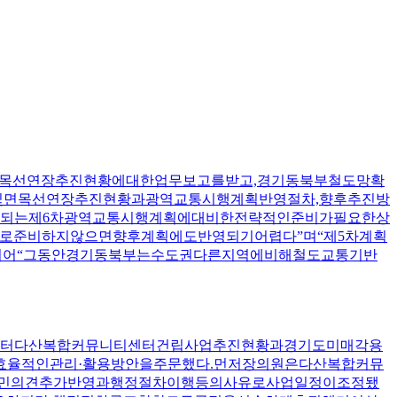
면목선연장추진현황에대한업무보고를받고,경기동북부철도망확
및면목선연장추진현황과광역교통시행계획반영절차,향후추진방
적용되는제6차광역교통시행계획에대비한전략적인준비가필요한상
로준비하지않으면향후계획에도반영되기어렵다”며“제5차계획
이어“그동안경기동북부는수도권다른지역에비해철도교통기반
)로부터다산복합커뮤니티센터건립사업추진현황과경기도미매각용
효율적인관리·활용방안을주문했다.먼저장의원은다산복합커뮤
는주민의견추가반영과행정절차이행등의사유로사업일정이조정됐