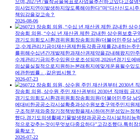
으며,2027년7월착공을목표로사업을추진하고있다고
의사업지연이발생하지않도록해야한다”며“다산신도시주
책임감을갖고속？
2026-08-06
장송회 의원, “수십 년 재산권 제한 감내한 상수원보호구
경기도의회도시환경위원회장송회의원(더불어민주당,남
고,수계관리기금이재산권제한등각종규제를감내하는주
를위해수십년간개발제한과재산권제약을감내해왔지만주
수계관리기금의주수입원으로조성되며,2026년경기도에
의삶을실질적으로지원하는본래취지에맞게운용될수있도
에관한법률」,같은법시행？
2026-07-23
장송회 의원, 상수원 주민 재산권부터 2030년 직매립 
경기도의회도시환경위원회장송회의원(더불어민주당,남양
에대비한공공소각시설확충과상수원보호구역주민지원제
구조적문제와중장기정책방향을제시하며전문성있는정책
했다.경기도의생활폐기물발생량과공공소각시설처리능력
적으로갖추는것이무엇보다중요하다”고강조했다.특히
을확보？
2026-07-22