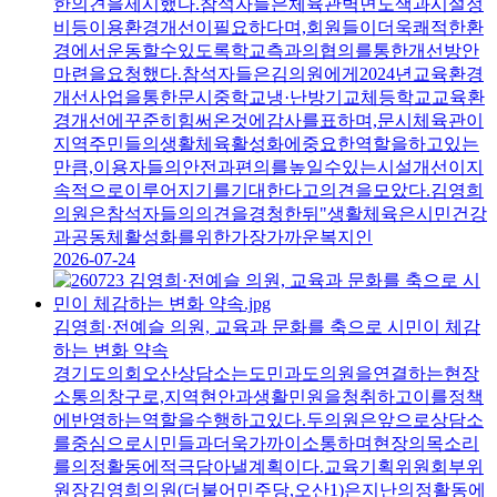
한의견을제시했다.참석자들은체육관벽면도색과시설정
비등이용환경개선이필요하다며,회원들이더욱쾌적한환
경에서운동할수있도록학교측과의협의를통한개선방안
마련을요청했다.참석자들은김의원에게2024년교육환경
개선사업을통한문시중학교냉·난방기교체등학교교육환
경개선에꾸준히힘써온것에감사를표하며,문시체육관이
지역주민들의생활체육활성화에중요한역할을하고있는
만큼,이용자들의안전과편의를높일수있는시설개선이지
속적으로이루어지기를기대한다고의견을모았다.김영희
의원은참석자들의의견을경청한뒤"생활체육은시민건강
과공동체활성화를위한가장가까운복지인
2026-07-24
김영희·전예슬 의원, 교육과 문화를 축으로 시민이 체감
하는 변화 약속
경기도의회오산상담소는도민과도의원을연결하는현장
소통의창구로,지역현안과생활민원을청취하고이를정책
에반영하는역할을수행하고있다.두의원은앞으로상담소
를중심으로시민들과더욱가까이소통하며현장의목소리
를의정활동에적극담아낼계획이다.교육기획위원회부위
원장김영희의원(더불어민주당,오산1)은지난의정활동에