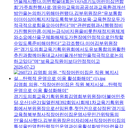
언을제시했다.이번학술대회는'(사)경기도어린이집연합
회'가주최한행사로,영유아교육의공공성과교육환경개선
방안을논의하기위해마련됐다.김부위원장은“유보통합
이더이상미뤄지지않도록학부모와보육·교육현장모두가
적극적으로힘을모아야한다”며“관련법령과시행령정비
가진행된만큼,이제는급식비지원을비롯한재정지원체계
와소요예산을구체화해제도가현장에안정적으로안착할
수있도록준비해야한다”고강조했다.이어김부위원장
은“경기도의회교육기획위원회에서도유보통합의원활한
추진과함께아동대교사비율개선방안을적극적으로논의
하고있다”며“보육교직원이보다안정적이고
2026-07-23
김영희 의원, “직장어린이집은 직원 복지시설…탄력적
운영으로 이용 활성화해야”
경기도의회교육기획위원회김영희부위원장(더불어민주
당,오산1)은21일열린제392회임시회제1차교육기획위원
회에서부위원장으로선임된후,첫안건으로상정된'경기도
교육청북부청사직장어린이집운영사무민간위탁동의
안'을심사했다.김부위원장은이자리에서직장어린이집의
특성을반영한탄력적인운영과이용활성화방안마련을강