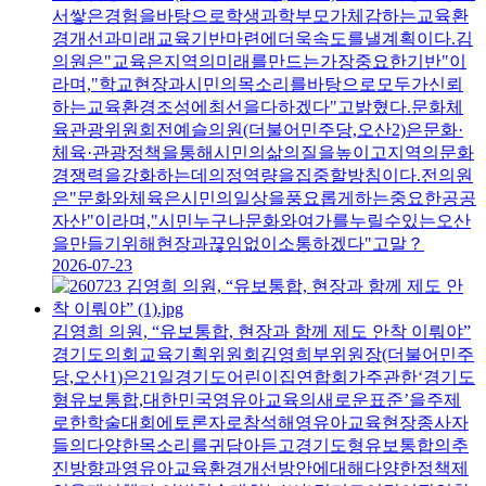
서쌓은경험을바탕으로학생과학부모가체감하는교육환
경개선과미래교육기반마련에더욱속도를낼계획이다.김
의원은"교육은지역의미래를만드는가장중요한기반"이
라며,"학교현장과시민의목소리를바탕으로모두가신뢰
하는교육환경조성에최선을다하겠다"고밝혔다.문화체
육관광위원회전예슬의원(더불어민주당,오산2)은문화·
체육·관광정책을통해시민의삶의질을높이고지역의문화
경쟁력을강화하는데의정역량을집중할방침이다.전의원
은"문화와체육은시민의일상을풍요롭게하는중요한공공
자산"이라며,"시민누구나문화와여가를누릴수있는오산
을만들기위해현장과끊임없이소통하겠다"고말？
2026-07-23
김영희 의원, “유보통합, 현장과 함께 제도 안착 이뤄야”
경기도의회교육기획위원회김영희부위원장(더불어민주
당,오산1)은21일경기도어린이집연합회가주관한‘경기도
형유보통합,대한민국영유아교육의새로운표준’을주제
로한학술대회에토론자로참석해영유아교육현장종사자
들의다양한목소리를귀담아듣고경기도형유보통합의추
진방향과영유아교육환경개선방안에대해다양한정책제