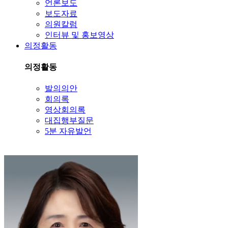
언론보도
보도자료
의원칼럼
인터뷰 및 홍보영상
의정활동
의정활동
발의의안
회의록
영상회의록
대집행부질문
5분 자유발언