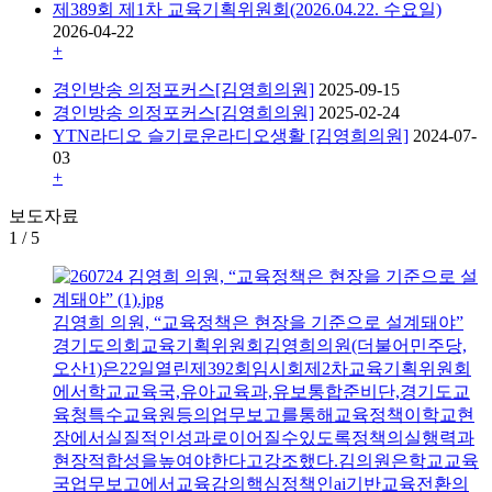
제389회 제1차 교육기획위원회(2026.04.22. 수요일)
2026-04-22
+
경인방송 의정포커스[김영희의원]
2025-09-15
경인방송 의정포커스[김영희의원]
2025-02-24
YTN라디오 슬기로운라디오생활 [김영희의원]
2024-07-
03
+
보도자료
1
/
5
김영희 의원, “교육정책은 현장을 기준으로 설계돼야”
경기도의회교육기획위원회김영희의원(더불어민주당,
오산1)은22일열린제392회임시회제2차교육기획위원회
에서학교교육국,유아교육과,유보통합준비단,경기도교
육청특수교육원등의업무보고를통해교육정책이학교현
장에서실질적인성과로이어질수있도록정책의실행력과
현장적합성을높여야한다고강조했다.김의원은학교교육
국업무보고에서교육감의핵심정책인ai기반교육전환의