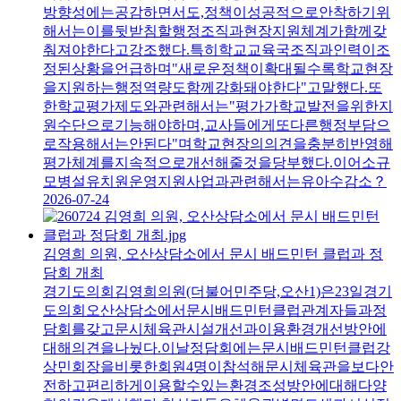
방향성에는공감하면서도,정책이성공적으로안착하기위
해서는이를뒷받침할행정조직과현장지원체계가함께갖
춰져야한다고강조했다.특히학교교육국조직과인력이조
정된상황을언급하며"새로운정책이확대될수록학교현장
을지원하는행정역량도함께강화돼야한다"고말했다.또
한학교평가제도와관련해서는"평가가학교발전을위한지
원수단으로기능해야하며,교사들에게또다른행정부담으
로작용해서는안된다"며학교현장의의견을충분히반영해
평가체계를지속적으로개선해줄것을당부했다.이어소규
모병설유치원운영지원사업과관련해서는유아수감소？
2026-07-24
김영희 의원, 오산상담소에서 문시 배드민턴 클럽과 정
담회 개최
경기도의회김영희의원(더불어민주당,오산1)은23일경기
도의회오산상담소에서문시배드민턴클럽관계자들과정
담회를갖고문시체육관시설개선과이용환경개선방안에
대해의견을나눴다.이날정담회에는문시배드민턴클럽강
상민회장을비롯한회원4명이참석해문시체육관을보다안
전하고편리하게이용할수있는환경조성방안에대해다양