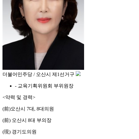
더불어민주당 / 오산시 제1선거구
- 교육기획위원회 부위원장
<약력 및 경력>
(前)오산시 7대, 8대의원
(前) 오산시 8대 부의장
(現) 경기도의원