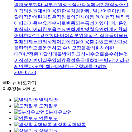
력히당부했다.김부위원장은심사과정에서현재직장어린
이집의정원대비이용현황을점검한뒤,“일반어린이집과
달리직장어린이집은직원들의인사이동,육아휴직,복직등
에따라이용수요가수시로변동되는특성이있다”며,“운영
방식역시이러한보육수요변화에발맞춰유연하게전환되
어야한다”고강조했다.이어김부위원장은“직원들이필요
할때언제든편리하게어린이집을이용할수있도록반편성
을탄력적으로운영하고,수시모집을활성화해야한
다”며,“정원미달상태를방지하고상시수요를흡수하는것
이직장어린이집운영의효율성을극대화하는방안”이라고
제언했다.또한“최근다양한근무형태를고려해
2026-07-23
퀵메뉴 바로가기
자주찾는 서비스
발의의안
도정질문
5분자유발언
언론보도
의정활동회의록
상담민원