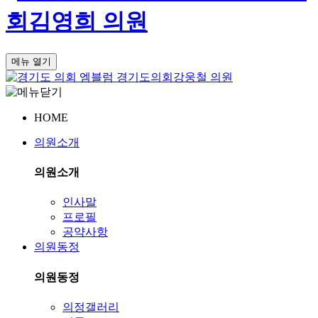
회
김영희 의원
메뉴 열기
경기도의회
강웅철 의원
HOME
의원소개
의원소개
인사말
프로필
공약사항
의원동정
의원동정
의정갤러리