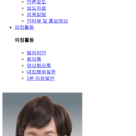
언론보도
보도자료
의원칼럼
인터뷰 및 홍보영상
의정활동
의정활동
발의의안
회의록
영상회의록
대집행부질문
5분 자유발언