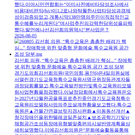
했다.이어시민연합회는“이미사전예비타당성조사에서
비용대비편익(b/c)이1.2로나와탁월한사업타당성과경제
성이검증되었고,개통시약138만명의주민이직접적인교
통수혜를누리게된다”며사업추진의강력한당위성을피력
했다.발언에나선김선희의원역시“본사업은？
2026-08-05
김선희 의원, “특수교육은 촘촘한 배려가 핵심...” 장애학
생 위한 맞춤형 문화예술 특수교육원 공간 조성 당부
경기도의회김선희의원(국민의힘,용인6)은4일의원실에
서열린경기도교육청특수교육원서명규원장등관계자들
과정담회를열고,특수교육발전방안및특수교육원리모델
링사업현황을점검했다.이날정담회에서특수교육원은오
는2027년12월완공을목표로추진중인경기도교육청특수
교육원리모델링사업의주요설계현황을보고했다.특수교
육원은▲건물간연결브릿지경사완화▲이동동선개선▲
청각장애인을위한텔레코일존설치▲보조공학기기및vr
체험공간조성등장애유형별맞춤편의시설반영계획을상
세히설명했다.이에김선희의원은“문화예술활동을통해