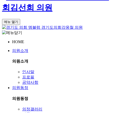
회
김선희 의원
메뉴 열기
경기도의회
강웅철 의원
HOME
의원소개
의원소개
인사말
프로필
공약사항
의원동정
의원동정
의정갤러리