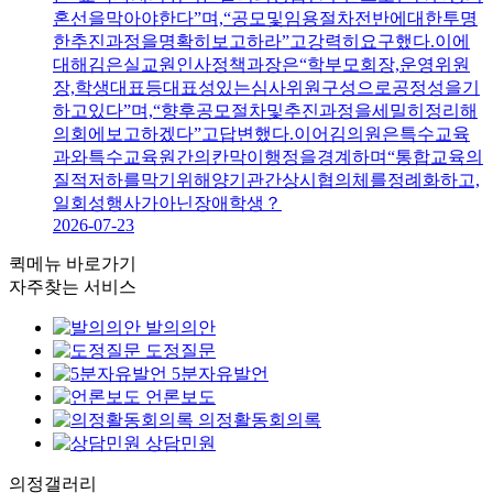
혼선을막아야한다”며,“공모및임용절차전반에대한투명
한추진과정을명확히보고하라”고강력히요구했다.이에
대해김은실교원인사정책과장은“학부모회장,운영위원
장,학생대표등대표성있는심사위원구성으로공정성을기
하고있다”며,“향후공모절차및추진과정을세밀히정리해
의회에보고하겠다”고답변했다.이어김의원은특수교육
과와특수교육원간의칸막이행정을경계하며“통합교육의
질적저하를막기위해양기관간상시협의체를정례화하고,
일회성행사가아닌장애학생？
2026-07-23
퀵메뉴 바로가기
자주찾는 서비스
발의의안
도정질문
5분자유발언
언론보도
의정활동회의록
상담민원
의정
갤러리