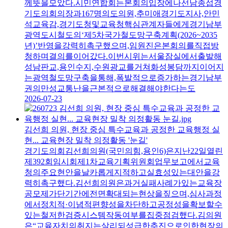
께뜻을모았다.시민연합회는본회의입장에나선남종섭경
기도의회의장과167명의도의원,추미애경기도지사,안민
석교육감,경기도청및교육청핵심관계자들에게경기남부
광역도시철도의‘제5차국가철도망구축계획(2026~2035
년)’반영을강력히촉구했으며,임원진은본회의를직접방
청하며결의를이어갔다.이번시위는서울잠실에서출발해
성남판교,용인수지,수원광교를거쳐화성봉담까지이어지
는광역철도망구축을통해,폭발적으로증가하는경기남부
권의만성교통난을근본적으로해결해야한다는도
2026-07-23
김선희 의원, 현장 중심 특수교육과 공정한 교육행정 실
현... 교육현장 밀착 의정활동 '눈길'
경기도의회김선희의원(국민의힘,용인6)은지난22일열린
제392회임시회제1차교육기획위원회업무보고에서교육
청의주요현안을날카롭게지적하고실효성있는대안을강
력히촉구했다.김선희의원은과거실패사례가있는교육장
공모제가단기간에전면확대되는현상을짚으며,심사과정
에서정치적·이념적편향성을차단하고공정성을확보할수
있는철저한검증시스템작동여부를집중점검했다.김의원
은“교육자치의취지는살리되성급한추진으로인한현장의