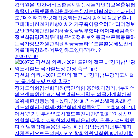
김의원은“민간서비스활용시발생하는개인정보유출위험
을줄이고플랫폼을일원화하는취지는바람직하다”라면서
도,“데이터가한곳에집중되는만큼해킹이나정보유출사
고에대비한철저한방어체계가구축이중요하다”라며정보
보안관리에만전을기해줄것을당부했다.이에대해김숙화
정보화담당관직무대행은“국정원보안등급수준을충족하
는국가정보자원관리원의공공클라우드를활용해보안체
계를대폭강화하여운영하고있다”라며,？
2026-07-30
김선희 의원, 420만 도민의 절규... “경기남부광역도시철
도 국가철도망 반영 촉구”
경기도의회김선희의원(국민의힘,용인6)이경기남부지역
의오랜숙원인‘경기남부광역도시철도’의국가계획반영
을위해현장행동에나섰다.김선희의원은23일제382회경
기도의회임시회제3차본회의개회를앞두고본회의장로비
에서‘경기남부광역도시철도추진시민연합회’(이하시민
연합회)와함께강력한의지를담은피켓시위를전격단행했
다.이날현장에는용인·수원·화성·성남등경기남부4개지
자체주민으로구성된시민연합회임원및회원30여명이함