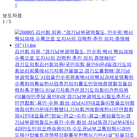
+
보도자료
1
/
5
김선희 의원, “경기남부광역철도, 인수위 백서 핵심과제
수록으로 도지사의 강력한 추진 의지 증명해야”
경기도의회김선희의원(국민의힘,용인6)은4일경기도의
회브리핑룸에서기자회견을열고,경기도를향해‘경기남
부광역철도’사업을인수위원회백서의핵심과제로명확히
수록하여확실한사업추진의지를도민앞에증명할것을강
력히촉구했다.이날기자회견은경기도의회이건한의원
(더불어민주당,용인8)과‘경기남부광역도시철도추진시
민연합회’,용인·수원·화성·성남시민대표들이뜻을모아함
께참석한가운데진행됐다.기자회견에함께한시민연합회
와시민대표들은“잠실~판교~수지~광교~봉담을잇는경
기남부광역철도는용인·수원·화성·성남등경기남부4개시
420만도민의오랜숙원이자,수도권남부교통망혁신과반
도체산업벨트경쟁력강화를위한핵심기반시설”임을강조