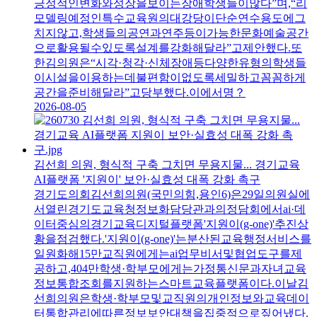
긍정적인변화와성장을보이는장애학생들이많다”며,“리
모델링예정인특수교육원의대강당이단순연수용도에그
치지않고,학생들의공연과연주등이가능한문화예술공간
으로활용될수있도록설계를강화해달라”고제안했다.또
한김의원은“시각·청각·신체장애등다양한유형의학생들
이시설을이용하는데불편함이없도록세밀하고꼼꼼하게
공간을준비해달라”고당부했다.이에서명？
2026-08-05
김선희 의원, 형식적 구축 그치면 무용지물... 경기교육
AI플랫폼 '지원이' 보안·실효성 대폭 강화 촉구
경기도의회김선희의원(국민의힘,용인6)은29일의원실에
서열린경기도교육청정보화담당관과의정담회에서ai·데
이터중심의경기교육디지털플랫폼'지원이(g-one)'추진상
황을점검했다.'지원이(g-one)'는분산된교육행정서비스를
일원화해15만교직원에게는ai업무비서및협업도구를제
공하고,404만학생·학부모에게는가정통신문과자녀교육
정보통합조회를지원하는스마트교육플랫폼이다.이날김
선희의원은학생·학부모및교직원의개인정보와교육데이
터통합관리에따른정보보안대책을집중적으로짚어냈다.