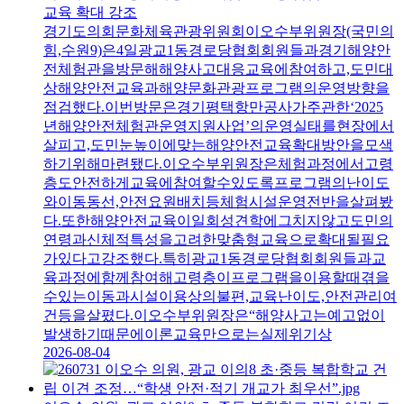
교육 확대 강조
경기도의회문화체육관광위원회이오수부위원장(국민의
힘,수원9)은4일광교1동경로당협회회원들과경기해양안
전체험관을방문해해양사고대응교육에참여하고,도민대
상해양안전교육과해양문화관광프로그램의운영방향을
점검했다.이번방문은경기평택항만공사가주관한‘2025
년해양안전체험관운영지원사업’의운영실태를현장에서
살피고,도민눈높이에맞는해양안전교육확대방안을모색
하기위해마련됐다.이오수부위원장은체험과정에서고령
층도안전하게교육에참여할수있도록프로그램의난이도
와이동동선,안전요원배치등체험시설운영전반을살펴봤
다.또한해양안전교육이일회성견학에그치지않고도민의
연령과신체적특성을고려한맞춤형교육으로확대될필요
가있다고강조했다.특히광교1동경로당협회회원들과교
육과정에함께참여해고령층이프로그램을이용할때겪을
수있는이동과시설이용상의불편,교육난이도,안전관리여
건등을살폈다.이오수부위원장은“해양사고는예고없이
발생하기때문에이론교육만으로는실제위기상
2026-08-04