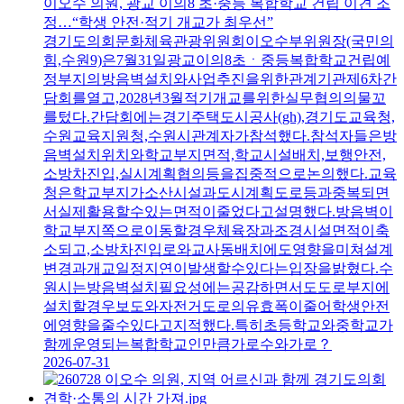
이오수 의원, 광교 이의8 초·중등 복합학교 건립 이견 조
정…“학생 안전·적기 개교가 최우선”
경기도의회문화체육관광위원회이오수부위원장(국민의
힘,수원9)은7월31일광교이의8초ㆍ중등복합학교건립예
정부지의방음벽설치와사업추진을위한관계기관제6차간
담회를열고,2028년3월적기개교를위한실무협의의물꼬
를텄다.간담회에는경기주택도시공사(gh),경기도교육청,
수원교육지원청,수원시관계자가참석했다.참석자들은방
음벽설치위치와학교부지면적,학교시설배치,보행안전,
소방차진입,실시계획협의등을집중적으로논의했다.교육
청은학교부지가소산시설과도시계획도로등과중복되면
서실제활용할수있는면적이줄었다고설명했다.방음벽이
학교부지쪽으로이동할경우체육장과조경시설면적이축
소되고,소방차진입로와교사동배치에도영향을미쳐설계
변경과개교일정지연이발생할수있다는입장을밝혔다.수
원시는방음벽설치필요성에는공감하면서도도로부지에
설치할경우보도와자전거도로의유효폭이줄어학생안전
에영향을줄수있다고지적했다.특히초등학교와중학교가
함께운영되는복합학교인만큼가로수와가로？
2026-07-31