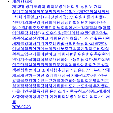
제12대 경기도의회 의회운영위원회 첫 상임위 개최
경기도의회의회운영위원회는22일(수)제392회임시회제
1차회의를열고제12대전반기첫상임위원회를개최했다.
전반기의회운영위원회위원장장한별의원(더불어민주
당,수원4)의주재로열린이날회의에서는김회철의원(더불
어민주당,화성6),이오수의원(국민의힘,수원9)을각각부
위원장으로선임하고,의회운영의효율성과의정활동지원
체계를강화하기위한조례안및규칙안을심의·의결했다.
이날의결된안건에는의원신분증규칙을개정해모바일의
원증도입근거를마련하고,의회사편찬위원회위촉위원의
연임기준을합리적으로개선하는내용이담겼다.또한의원
연구단체심의위원회의전문가참여를확대하여전문성과
객관성을높이고,조례시행추진관리단은단장과부단장체
계로개편하는한편,조례의개정·폐지를권고하거나연구
용역을추진할수있는근거를마련하는등의회운영의전문
성과정책역량을강화하기위한제도개선도함께추진했다.
아울러연구활동지원·운영조례시행규칙도상위조례개정
사항에맞춰정비했다.이어의회운영위원회는의회사무처
를
2026-07-23