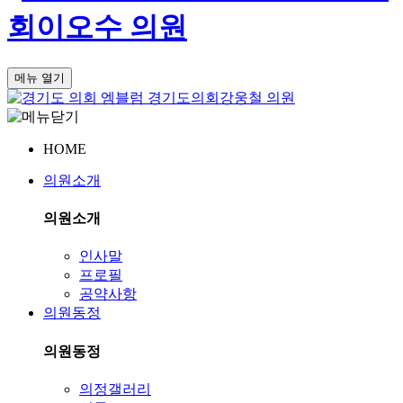
회
이오수 의원
메뉴 열기
경기도의회
강웅철 의원
HOME
의원소개
의원소개
인사말
프로필
공약사항
의원동정
의원동정
의정갤러리