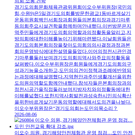
의회 소통 견학
경기도의회문화체육관광위원회이오수부위원장(국민의
힘,수원9)은5일경기도의회를방문한광교1동바르게살기
운동위원회백인서회장과회원들의본회의장과경기마루
등의회주요시설견학을함께하며안내했다.이번방문은지
역주민들에게경기도의회의역할과의정활동을알리고,지
방의회에대한이해를높이기위해마련됐다.이날회원들은
경기도의회본회의장을찾아도의회의의사결정과정과본
회의운영방식에대한설명을들었다.이어의정전시관인경
기마루를둘러보며경기도의회의역사와주요의정활동을
살펴봤다.이오수부위원장은회원들에게경기도의회의구
성과기능을소개하고,도민의의견이정책과조례에반영되
는과정에대해설명했다.지역현안과주민생활개선을위한
도의원의역할도함께안내했다.참석자들은본회의장과의
정전시공간을직접둘러보며지방자치와의정활동에대한
이해를넓혔다.또한지역사회발전과성숙한시민의식확산
을위한바르게살기운동의역할에대해서도의견을나눴다.
이오수부위원장은“경기도의회는도민의목소리？
2026-08-06
이오수 의원, 경기해양안전체험관 운영 점검…도민 안전