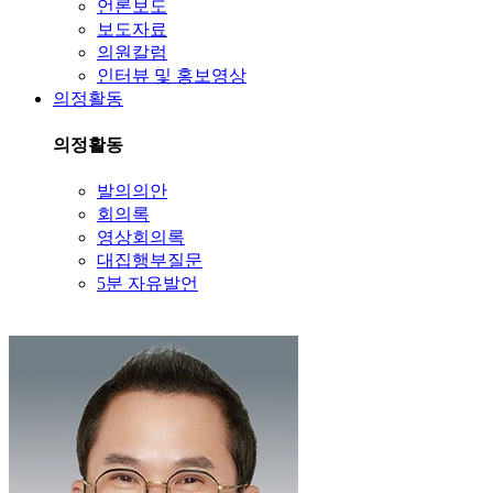
언론보도
보도자료
의원칼럼
인터뷰 및 홍보영상
의정활동
의정활동
발의의안
회의록
영상회의록
대집행부질문
5분 자유발언