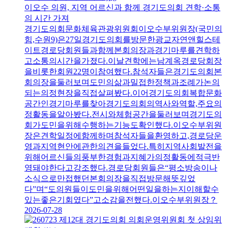
이오수 의원, 지역 어르신과 함께 경기도의회 견학·소통
의 시간 가져
경기도의회문화체육관광위원회이오수부위원장(국민의
힘,수원9)은27일경기도의회를방문한광교자연앤힐스테
이트경로당회원들과함께본회의장과경기마루를견학하
고소통의시간을가졌다.이날견학에는남계옥경로당회장
을비롯한회원22명이참여했다.참석자들은경기도의회본
회의장을둘러보며도민의삶과밀접한정책과조례가논의
되는의정현장을직접살펴봤다.이어경기도의회복합문화
공간인경기마루를찾아경기도의회의역사와역할,주요의
정활동을알아봤다.전시와체험공간을둘러보며경기도의
회가도민을위해수행하는기능도확인했다.이오수부위원
장은견학일정에함께하며참석자들을환영하고,경로당운
영과지역현안에관한의견을들었다.특히지역사회발전을
위해어르신들의풍부한경험과지혜가의정활동에적극반
영돼야한다고강조했다.경로당회원들은“평소방송이나
소식으로만접했던본회의장을직접방문해뜻깊었
다”며“도의원들이도민을위해어떤일을하는지이해할수
있는좋은기회였다”고소감을전했다.이오수부위원장？
2026-07-28