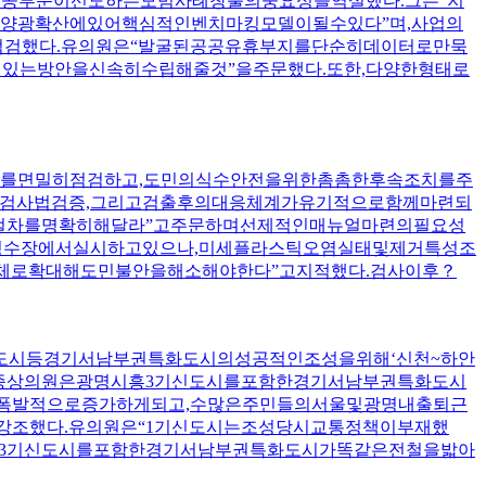
공공부문이선도하는모범사례창출의중요성을역설했다.그는“지
양광확산에있어핵심적인벤치마킹모델이될수있다”며,사업의
검했다.유의원은“발굴된공공유휴부지를단순히데이터로만묵
력있는방안을신속히수립해줄것”을주문했다.또한,다양한형태로
절차를면밀히점검하고,도민의식수안전을위한촘촘한후속조치를주
,검사법검증,그리고검출후의대응체계가유기적으로함께마련되
절차를명확히해달라”고주문하며선제적인매뉴얼마련의필요성
정수장에서실시하고있으나,미세플라스틱오염실태및제거특성조
체로확대해도민불안을해소해야한다”고지적했다.검사이후？
신도시등경기서남부권특화도시의성공적인조성을위해‘신천~하안
종상의원은광명시흥3기신도시를포함한경기서남부권특화도시
폭발적으로증가하게되고,수많은주민들의서울및광명내출퇴근
조했다.유의원은“1기신도시는조성당시교통정책이부재했
흥3기신도시를포함한경기서남부권특화도시가똑같은전철을밟아