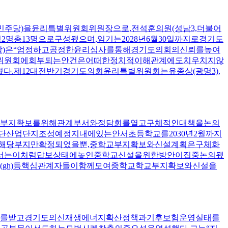
민주당)을윤리특별위원회위원장으로,전석훈의원(성남3,더불어
명총13명으로구성됐으며,임기는2028년6월30일까지로경기도
당)은“엄정하고공정한윤리심사를통해경기도의회의신뢰를높여
별위원회에회부되는안건은어떠한정치적이해관계에도치우치지않
제12대전반기경기도의회윤리특별위원회는유종상(광명3),
요한부지확보를위해관계부서와정담회를열고구체적인대책을논의
단산업단지조성예정지내에있는안서초등학교를2030년2월까지
해당부지만확정되었을뿐,중학교부지확보와신설계획은구체화
에서는이처럼답보상태에놓인중학교신설을위한방안이집중논의됐
(gh)등핵심관계자들이함께모여중학교학교부지확보와신설을
보고를받고경기도의신재생에너지확산정책과기후보험운영실태를