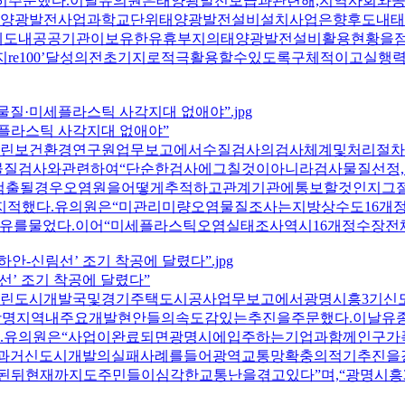
히주문했다.이날유의원은태양광발전보급과관련해,지역사회와
양광발전사업과학교단위태양광발전설비설치사업은향후도내태
께도내공공기관이보유한유휴부지의태양광발전설비활용현황을점
re100’달성의전초기지로적극활용할수있도록구체적이고실행
세플라스틱 사각지대 없애야”
(화)열린보건환경연구원업무보고에서수질검사의검사체계및처리
물질검사와관련하여“단순한검사에그칠것이아니라검사물질선정
질이검출될경우오염원을어떻게추적하고관계기관에통보할것인지그
지적했다.유의원은“미관리미량오염물질조사는지방상수도16개
유를물었다.이어“미세플라스틱오염실태조사역시16개정수장전
림선’ 조기 착공에 달렸다”
월)열린도시개발국및경기주택도시공사업무보고에서광명시흥3기
,광명지역내주요개발현안들의속도감있는추진을주문했다.이날유
.유의원은“사업이완료되면광명시에입주하는기업과함께인구가
은과거신도시개발의실패사례를들어광역교통망확충의적기추진을강
된뒤현재까지도주민들이심각한교통난을겪고있다”며,“광명시