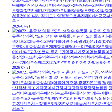
짚으며,도민체감형기후·에너지정책의실효성강화를강력
난해예산안심사당시부터관심을가졌던양평군의면단위태
운영과정전반에걸친철저한모니터링을당부했다.이와함
혀둘것이아니라,경기도가역점적으로추진해야할‘공공부지
추？
2026-07-21
유종상 의원, “도민 생명수 수돗물, 미관리 오염물질·미
경기도의회유종상의원(더불어민주당,광명3)은21일
문했다.유종상의원은28개항목에달하는미관리미량오염
어야한다”고강조했다.특히,“만약국내기준이없는물
을짚었다.또한,유의원은검사대상정수장의형평성문제도
사는7개정수장에그치고있다”며이러한차이가발생하는이
2026-07-21
유종상 의원, “광명시흥 3기 신도시 성공, ‘신천-하안-신
경기도의회유종상의원(더불어민주당,광명3)은20일(
~신림선’의조기착공이시급하다고강력히주장하는한편
조성이완료될경우예상되는교통대란을심각하게우려했다
교통수요가급증할수밖에없다”고진단했다.특히유의원
고,2기신도시는정책은있었지만시기를놓쳐신도시가조성
서는？