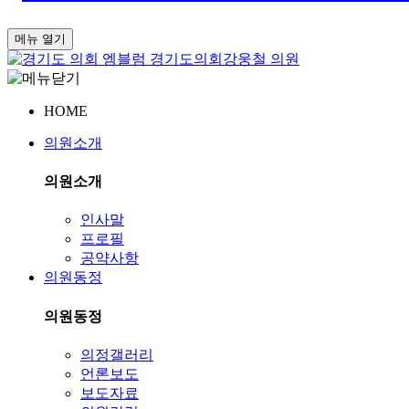
메뉴 열기
경기도의회
강웅철 의원
HOME
의원소개
의원소개
인사말
프로필
공약사항
의원동정
의원동정
의정갤러리
언론보도
보도자료