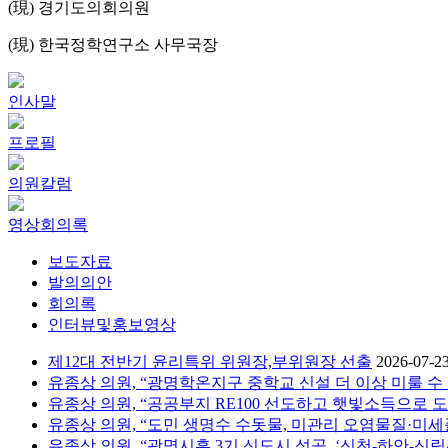
(現) 경기도의회의원
(現) 한국정학연구소 사무국장
인사말
프로필
의원칼럼
영상회의록
보도자료
발의의안
회의록
인터뷰및홍보영상
제12대 전반기 윤리특위 위원장,부위원장 선출
2026-07-2
유종상 의원, “광명학온지구 중학교 신설 더 이상 미룰 수
유종상 의원, “공공부지 RE100 선도하고 햇빛소득으로 
유종상 의원, “도민 생명수 수돗물, 미관리 오염물질·미
유종상 의원, “광명시흥 3기 신도시 성공, ‘신천-하안-신