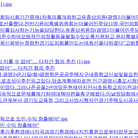
2회임시회기간중제1차회의를개최하고유종상의원(광명3,더불어
로선출했다.전반기윤리특별위원회는더불어민주당11명,국민의힘2
를심사하는기능을담당한다.유종상위원장(광명3,더불어민주
히준수하여모범적인의정활동을펼칠수있도록지원하고,윤리특
신뢰받는청렴한경기도의회를만드는데최선을다하겠다”고밝혔다.
 없어”… 다자간 협의 추진
,광명3)은21일(화)광명학온공공주택지구내중학교신설및필
목표로조성이추진되고있다.당초계획에따르면,인근광명시흥도시첨
이었다.그러나준공을2년여앞둔현재까지안서초등학교의이전과
지속적으로문제를제기하며대책마련을촉구해왔다.이날정담회
도관계부서,경기도교육청,그리고사업시행자인경기주택도시공사
도민 수익 창출해야”
(화)오후기후환경에너지국과경기환경에너지진흥원으로부터업무