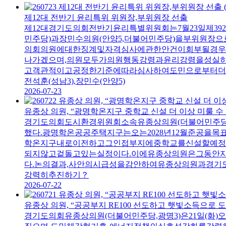
제12대 전반기 윤리특위 위원장,부위원장 선출
제12대경기도의회전반기윤리특별위원회는7월23일제39
민주당)과장민수의원(안양5,더불어민주당)을부위원장으
의회의원에대한징계및자격심사에관한안건이회부될경우이
나가겠으며,의원모두가의원행동강령과윤리강령을성실
고객관적이고공정한기준에따라심사하여도민으로부터더욱
전석훈(성남3),장민수(안양5)
2026-07-23
유종상 의원, “광명학온지구 중학교 신설 더 이상 미룰 수
경기도의회도시환경위원회소속유종상의원(더불어민주당
했다.광명학온공공주택지구는오는2028년12월준공을
학온지구내로이전하고그인접부지에중학교를신설할예정
되지않고겉돌고있는실정이다.이에유종상의원은그동안
다.논의결과,사안의시급성을감안하여유종상의원과경기
강력히추진하기？
2026-07-22
유종상 의원, “공공부지 RE100 선도하고 햇빛소득으로 
경기도의회유종상의원(더불어민주당,광명3)은21일