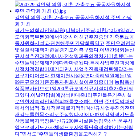
김인영 의원, 이천 가축분뇨 공동자원화시설 주민 간담
회 개최
경기도의회김인영의원(더불어민주당,이천2)이28일경기
도의회북부분원에서이천시에신규추진중인'가축분뇨공
동자원화시설'과관련해주민간담회를열고,주민우려전달
및실질적대책마련을경기도에촉구했다.이번간담회는신
규시설추진과정에서사전설명과동의절차가미흡했다는
주민들의문제제기에따라마련됐다.특히사업추진과정에
서절차적결함이제기되면서사업추진을재검토해달라는
요구가이어졌다.현재이천시설성면대죽리일원에는1일
99톤규모의기존공동자원화시설이운영중이며,농림축산
식품부사업으로1일200톤규모의신규시설이추가추진되
고있다.이날간담회에참석한대죽1리주민들은기존시설
로인한지속적인악취피해를호소하는한편,주민동의과정
에서의법적·절차적문제를지적하며신규사업추진의전면
재검토를한목소리로주장했다.이에대해이강영경기도축
산동물복지국장은“신규200톤시설은농림축산식품부사
업으로경기도가자체적으로사업중단을결정하기는어렵
다”면서도“주민들의생활환경을고려해기？