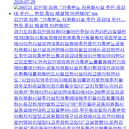
2026-07-29
김인영 의원, “가축분뇨 자원화시설 주민 공감대 우선…
현장 중심 해결책 마련해야”
경기도의회김인영의원(더불어민주당,이천2)은21일열린
제392회임시회농정해양위원회축산동물복지국업무보고
에서이천시설성면대죽리일원에추진중인가축분뇨공동
자원화시설신설과관련해사업의필요성에는공감하면서
도주민과의충분한소통과공감대형성이선행되어야한다
고강조했다.먼저김인영의원은가축분뇨를활용해전기와
액비를생산하는공동자원화시설은축산환경개선과자원
순환확대를위해반드시필요한시설이라고평가하면서
도,"사업이지역주민의이해와동의를얻지못한채추진될
경우오히려갈등이장기화될수있다"고지적했다.이어김
의원은"현재이천시설성면대죽리에서는200톤규모의공
동자원화시설추가설치계획에대해주민들이집회를개최
하는등강하게반발하고있다"며"주민들은공동자원화시
설증설에반대하고있을뿐아니라,주민동의절차가충분히
이뤄지지않았고공동협의체구성과정에서도의견이제대
로반영되지않았다고주장하고있다"고설명했다.또한김
의원은"주민들은악취와수질오염등환경피해를우려하고