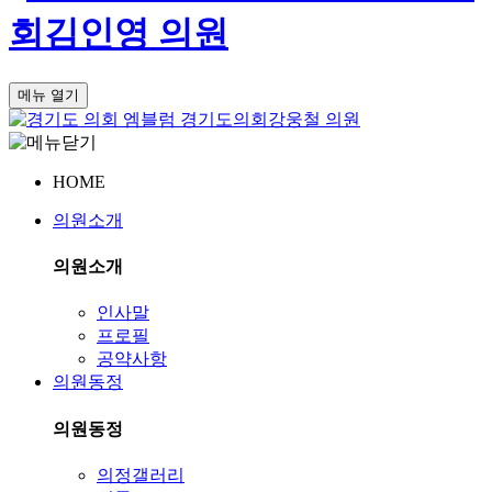
회
김인영 의원
메뉴 열기
경기도의회
강웅철 의원
HOME
의원소개
의원소개
인사말
프로필
공약사항
의원동정
의원동정
의정갤러리