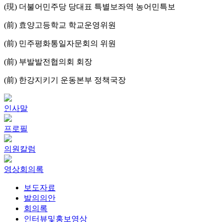
(現) 더불어민주당 당대표 특별보좌역 농어민특보
(前) 효양고등학교 학교운영위원
(前) 민주평화통일자문회의 위원
(前) 부발발전협의회 회장
(前) 한강지키기 운동본부 정책국장
인사말
프로필
의원칼럼
영상회의록
보도자료
발의의안
회의록
인터뷰및홍보영상