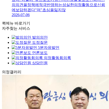
의의견을정책에적극반영하는성실한의정활동으로신뢰
에보답하겠다"며"초심을잃지않
2026-07-06
퀵메뉴 바로가기
자주찾는 서비스
발의의안
도정질문
5분자유발언
언론보도
의정활동회의록
상담민원
의정
갤러리