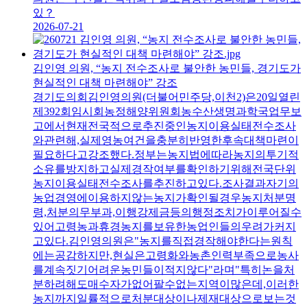
있？
2026-07-21
김인영 의원, “농지 전수조사로 불안한 농민들, 경기도가
현실적인 대책 마련해야” 강조
경기도의회김인영의원(더불어민주당,이천2)은20일열린
제392회임시회농정해양위원회농수산생명과학국업무보
고에서현재전국적으로추진중인농지이용실태전수조사
와관련해,실제영농여건을충분히반영한후속대책마련이
필요하다고강조했다.정부는농지법에따라농지의투기적
소유를방지하고실제경작여부를확인하기위해전국단위
농지이용실태전수조사를추진하고있다.조사결과자기의
농업경영에이용하지않는농지가확인될경우농지처분명
령,처분의무부과,이행강제금등의행정조치가이루어질수
있어고령농과휴경농지를보유한농업인들의우려가커지
고있다.김인영의원은"농지를직접경작해야한다는원칙
에는공감하지만,현실은고령화와농촌인력부족으로농사
를계속짓기어려운농민들이적지않다"라며"특히논을처
분하려해도매수자가없어팔수없는지역이많은데,이러한
농지까지일률적으로처분대상이나제재대상으로보는것