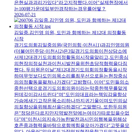
은현실과괴리가있다"라고지적했다.이어"실제현장에서
는100평가운데일부만경작하는경우를어떻？
2026-07-21
김일중.김인영 의원, 도민과 함께하는 제12대 의정활동
시작
경기도의회김일중의원(국민의힘·이천시1)과김인영의원
(더불어민주당·이천시2)은3일경기도의회이천상담소에
서제12대경기도의회의정활동의시작을알리고,도민중심
의현장의정실천과이천시발전을위한초당적협력을다짐
했다. 두의원은이날"제12대경기도의회의정활동을시작
하며무엇보다도민의목소리를최우선으로듣는현장중심
의의정활동을펼쳐나가겠다"고밝혔다. 이어"도민들의소
중한선택으로경기도의회의원이라는막중한책무를맡게
된데깊이감사드린다"며"도민의대표라는책임감을항상
가슴에새기고작은목소리하나까지귀기울이며도민의삶
의질향상을위해최선을다하겠다"고말했다. 또한두의원
은"정당은다르지만지역발전앞에는여야가따로있을수없
다"며"이천시의지속가능한발전과시민의행복을위해상
호존중과협력을바탕으로함께힘을모아가겠다"고뜻을모
았다. 아울러"앞으로도가장먼저현장을찾고도민과시민