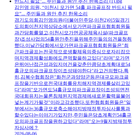
김인영 의원, “이천시 모가면 54홀 파크골프장 반드시 필
요”... 주민들과 원안 추진 한목소리
경기도의회김인영의원(더불어민주당,이천2)이5일경기
도의회이천지역상담소에서모가면파크골프협회회원들
과간담회를열고,이천시모가면공공체육시설(파크골프
장)조성사업의54홀원안추진을위해주민들의의견을청취
했다.이날간담회에서모가면파크골프협회회원들은"최
근파크골프는전국적으로생활체육의중심으로자리잡으
며지역경제활성화에도큰역할을하고있다"라며"모가면
은뛰어난접근성과입지여건을갖춘만큼당초계획대로54
홀규모의파크골프장이조성돼야한다"라고건의했다.특
히,김복수협회장은"화천군과양양군등은대규모파크골
프장을기반으로전국대회를유치해지역경제를살리고있
다"라며"모가면도54홀규모의파크골프장이조성되면전
국대회유치는물론침체된지역경제에새로운활력을불어
넣는계기가될것"이라고강조했다.또한협회회원들은"일
부에서는36홀규모로축소해야지방재정투자심사를통과
할수있다는이야기가있지만,주민들은당초계획인54홀규
모의파크골프장을원하고있다"라며"오는9월지방재정투
자심사에？
2026-08-06