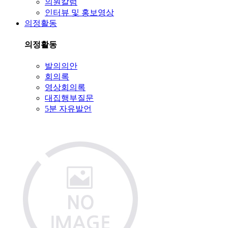
의원칼럼
인터뷰 및 홍보영상
의정활동
의정활동
발의의안
회의록
영상회의록
대집행부질문
5분 자유발언