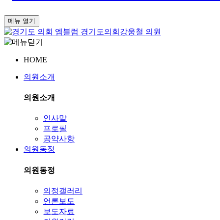
메뉴 열기
경기도의회
강웅철 의원
HOME
의원소개
의원소개
인사말
프로필
공약사항
의원동정
의원동정
의정갤러리
언론보도
보도자료