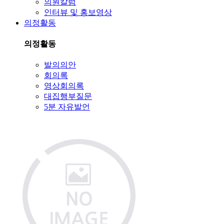
의원칼럼
인터뷰 및 홍보영상
의정활동
의정활동
발의의안
회의록
영상회의록
대집행부질문
5분 자유발언