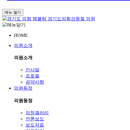
메뉴 열기
경기도의회
강웅철 의원
HOME
의원소개
의원소개
인사말
프로필
공약사항
의원동정
의원동정
의정갤러리
언론보도
보도자료