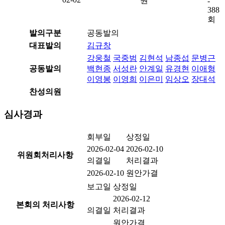
원
-
388
회
발의구분
공동발의
대표발의
김규창
강웅철
국중범
김현석
남종섭
문병근
공동발의
백현종
서성란
안계일
유경현
이애형
이영봉
이영희
이은미
임상오
장대석
찬성의원
심사경과
회부일
상정일
2026-02-04
2026-02-10
위원회처리사항
의결일
처리결과
2026-02-10
원안가결
보고일
상정일
2026-02-12
본회의 처리사항
의결일
처리결과
원안가결