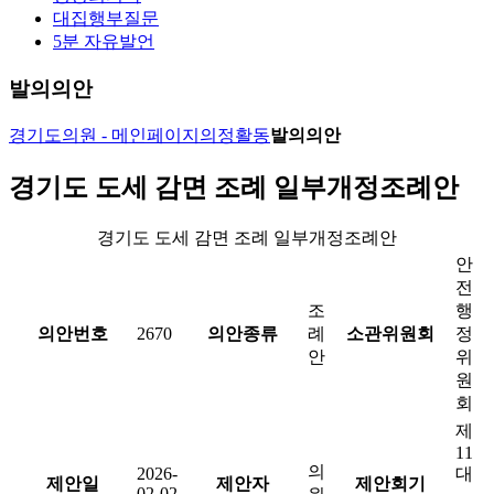
대집행부질문
5분 자유발언
발의의안
경기도의원 - 메인페이지
의정활동
발의의안
경기도 도세 감면 조례 일부개정조례안
경기도 도세 감면 조례 일부개정조례안
안
전
조
행
의안번호
2670
의안종류
례
소관위원회
정
안
위
원
회
제
11
의
2026-
대
제안일
제안자
제안회기
02-02