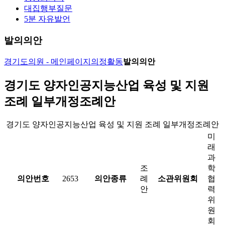
대집행부질문
5분 자유발언
발의의안
경기도의원 - 메인페이지
의정활동
발의의안
경기도 양자인공지능산업 육성 및 지원
조례 일부개정조례안
경기도 양자인공지능산업 육성 및 지원 조례 일부개정조례안
미
래
과
조
학
의안번호
2653
의안종류
례
소관위원회
협
안
력
위
원
회