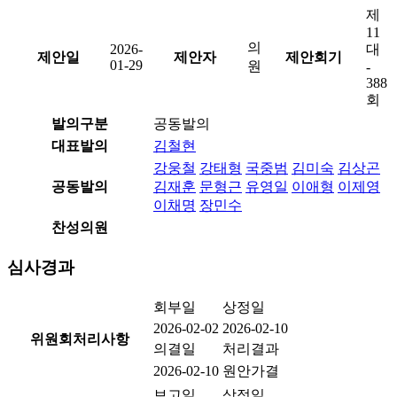
제
11
의
2026-
대
제안일
제안자
제안회기
01-29
원
-
388
회
발의구분
공동발의
대표발의
김철현
강웅철
강태형
국중범
김미숙
김상곤
공동발의
김재훈
문형근
유영일
이애형
이제영
이채명
장민수
찬성의원
심사경과
회부일
상정일
2026-02-02
2026-02-10
위원회처리사항
의결일
처리결과
2026-02-10
원안가결
보고일
상정일