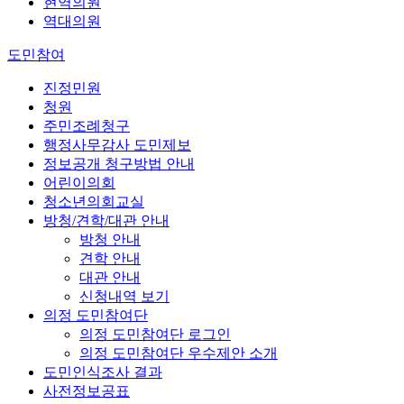
현역의원
역대의원
도민참여
진정민원
청원
주민조례청구
행정사무감사 도민제보
정보공개 청구방법 안내
어린이의회
청소년의회교실
방청/견학/대관 안내
방청 안내
견학 안내
대관 안내
신청내역 보기
의정 도민참여단
의정 도민참여단 로그인
의정 도민참여단 우수제안 소개
도민인식조사 결과
사전정보공표