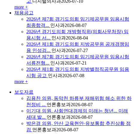
고
디지털의사과
2026-07-10
more +
채용공고
2026년 제7회 경기도의회 임기제공무원 임용시험
최종합격...
인사과
2026-08-07
2026년 경기도의회 개방형직위(의회사무처장) 임
용시험 서...
인사과
2026-08-04
2026년 제1회 경기도의회 지방공무원 공개경쟁임
용 인성검...
인사과
2026-07-27
2026년 제7회 경기도의회 임기제공무원 임용시험
서류전형...
인사과
2026-07-21
2026년 제1회 경기도의회 지방별정직공무원 임용
시험 공고
인사과
2026-07-08
more +
보도자료
김용찬 의원, 동막천 하류부 재해위험 해소 위한 하
천정비 ...
언론홍보과
2026-08-07
이기대 의원. 사회연대경제의 미래는 청년... 미래
세대 발...
언론홍보과
2026-08-07
박은경 의원, 안산 교육현안·유보통합 추진상황 점
검
언론홍보과
2026-08-07