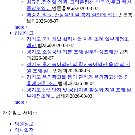
최규진.정연일 의원, 고양은평선 착공 앞두고 행신
중앙로역 ...
언론홍보과
2026-08-07
백승기 의원, 안정적인 물 복지 실현에 최선
언론홍
보과
2026-08-07
more +
입법예고
경기도 국제개발 협력사업 지원 조례 일부개정조
례안
법제과
2026-08-07
경기도 소상공인 기본 조례 일부개정조례안
법제
과
2026-08-07
경기도 후계농어업인 및 청년농어업인 육성 및 지
원 조례 일...
법제과
2026-08-06
경기도 옥외광고물 등의 관리와 옥외광고산업 진
흥에 관한 조...
법제과
2026-08-04
경기도 산업단지 및 공업지역 활성화 지원 조례 일
부개정조례...
법제과
2026-08-03
more +
자주찾는
서비스
의원정보
의사일정