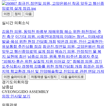
이전
정지
다음
실시간 의회소식
김용찬 의원, 동막천 하류부 재해위험 해소 위한 하천정비 추
진 촉구
이기대 의원. 사회연대경제의 미래는 청년... 미래세대
발굴·육성 위한 현장 간담회 개최
박은경 의원, 안산 교육현안·
유보통합 추진상황 점검
최규진.정연일 의원, 고양은평선 착공
앞두고 행신중앙로역 설계 점검
백승기 의원, 안정적인 물 복
지 실현에 최선
남종섭 의장, 원폭 투하 81주년 희생자 추모
“피해자·후손 위한 실질적 지원 이어갈 것”
최혜경 의원, 경기
도주식회사 경쟁력 강화를 위한 정책간담회 개최
최경순 의원,
지역 학교환경 개선 및 안양해솔학교 진입도로 관련 면담 가져
이전 슬라이드로
자동재생 일시정지
다음 슬라이드로
경기도의회의장
남종섭
GYEONGGIDO ASSEMBLY
의장 인사말 보기
의원검색