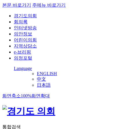
본문 바로가기
주메뉴 바로가기
경기도의회
회의록
인터넷방송
의안정보
어린이의회
지역상담소
e-브리핑
의정포털
Language
ENGLISH
中文
日本語
화면축소
100%
화면확대
통합검색