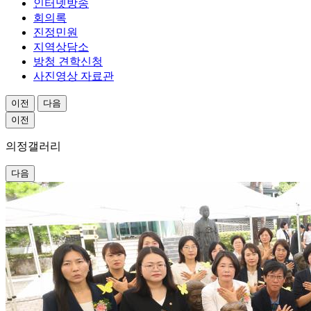
인터넷방송
회의록
진정민원
지역상담소
방청 견학신청
사진영상 자료관
이전
다음
이전
의정
갤러리
다음