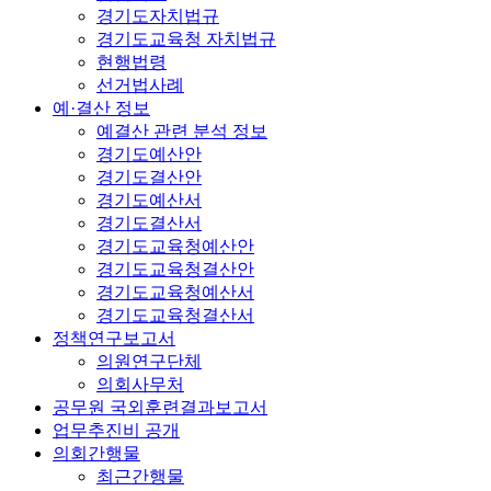
경기도자치법규
경기도교육청 자치법규
현행법령
선거법사례
예·결산 정보
예결산 관련 분석 정보
경기도예산안
경기도결산안
경기도예산서
경기도결산서
경기도교육청예산안
경기도교육청결산안
경기도교육청예산서
경기도교육청결산서
정책연구보고서
의원연구단체
의회사무처
공무원 국외훈련결과보고서
업무추진비 공개
의회간행물
최근간행물