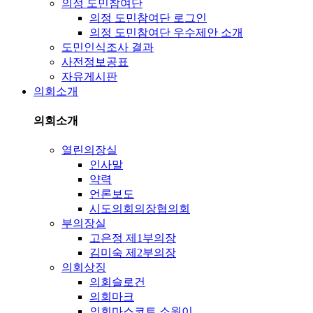
의정 도민참여단
의정 도민참여단 로그인
의정 도민참여단 우수제안 소개
도민인식조사 결과
사전정보공표
자유게시판
의회소개
의회소개
열린의장실
인사말
약력
언론보도
시도의회의장협의회
부의장실
고은정 제1부의장
김미숙 제2부의장
의회상징
의회슬로건
의회마크
의회마스코트 소원이