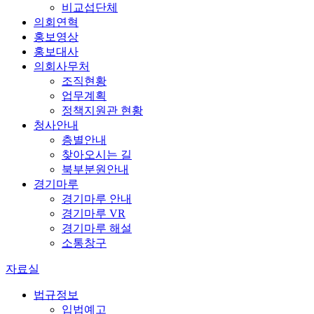
비교섭단체
의회연혁
홍보영상
홍보대사
의회사무처
조직현황
업무계획
정책지원관 현황
청사안내
층별안내
찾아오시는 길
북부분원안내
경기마루
경기마루 안내
경기마루 VR
경기마루 해설
소통창구
자료실
법규정보
입법예고