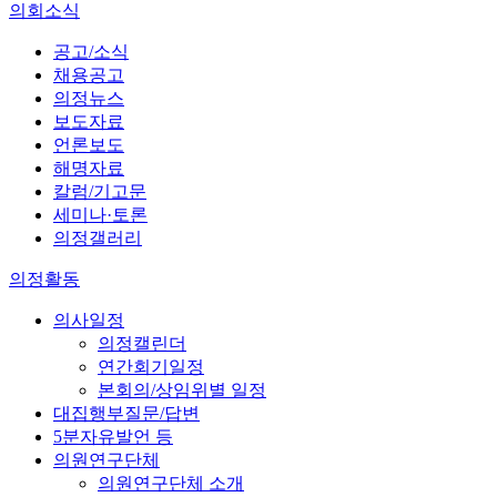
의회소식
공고/소식
채용공고
의정뉴스
보도자료
언론보도
해명자료
칼럼/기고문
세미나·토론
의정갤러리
의정활동
의사일정
의정캘린더
연간회기일정
본회의/상임위별 일정
대집행부질문/답변
5분자유발언 등
의원연구단체
의원연구단체 소개