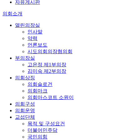
자유게시판
의회소개
열린의장실
인사말
약력
언론보도
시도의회의장협의회
부의장실
고은정 제1부의장
김미숙 제2부의장
의회상징
의회슬로건
의회마크
의회마스코트 소원이
의회구성
의회운영
교섭단체
목적 및 구성요건
더불어민주당
국민의힘