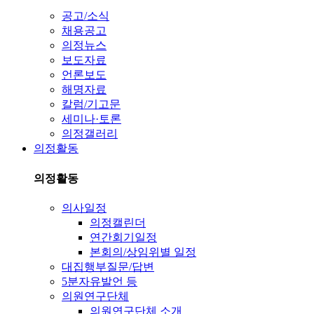
공고/소식
채용공고
의정뉴스
보도자료
언론보도
해명자료
칼럼/기고문
세미나·토론
의정갤러리
의정활동
의정활동
의사일정
의정캘린더
연간회기일정
본회의/상임위별 일정
대집행부질문/답변
5분자유발언 등
의원연구단체
의원연구단체 소개