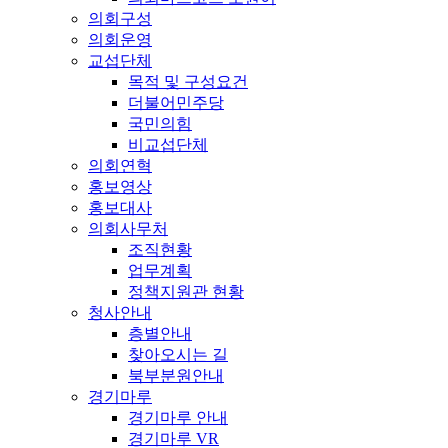
의회구성
의회운영
교섭단체
목적 및 구성요건
더불어민주당
국민의힘
비교섭단체
의회연혁
홍보영상
홍보대사
의회사무처
조직현황
업무계획
정책지원관 현황
청사안내
층별안내
찾아오시는 길
북부분원안내
경기마루
경기마루 안내
경기마루 VR