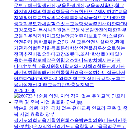
무보고에서학생안전,교육환경개선,교육복지확대,학교
와지역사회의협력강화등을주요현안으로제시하며“교육
지원청이학교현장의목소리를더욱적극적으로반영해학
생과학부모가체감할수있는교육행정을추진해야한다”라
고강조했다.특히박의원은최근등하굣길안전에대한학부
모들의우려가커지고있는만큼어린이보호구역(스쿨존)
안전관리,통학로위험요인개선,교통안전시설확충,관계
기관과의협력강화등을통해학생안전을최우선으로하는
정책추진이필요하다고강조했다.또한“학생들이매일이
용하는통학로에작은위험요소하나도방치해서는안된
다”며“부천교육지원청이학교와지자체경찰등관계기관
과긴밀히협력해안전한통학환경을조성하는데적극나서
야한다”라고말했다.이와함께학교현장지원강화,노후교
육시설개선,미래교육기반확충등지역교
2026-07-30
박순희 의원, 지역 격차 없는 유아교육 인프라 구축 및 중
복 사업 효율화 당부
경기도의회교육기획위원회소속박순희의원(더불어민주
당·부천8)은22일열린경기도교육청학교교육국업무보고