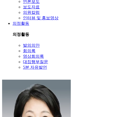
언론보도
보도자료
의원칼럼
인터뷰 및 홍보영상
의정활동
의정활동
발의의안
회의록
영상회의록
대집행부질문
5분 자유발언