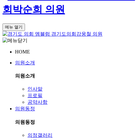
회
박순희 의원
메뉴 열기
경기도의회
강웅철 의원
HOME
의원소개
의원소개
인사말
프로필
공약사항
의원동정
의원동정
의정갤러리