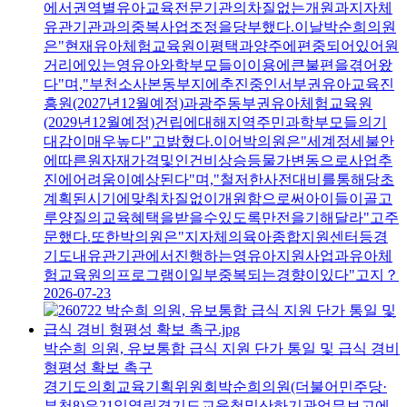
에서권역별유아교육전문기관의차질없는개원과지자체
유관기관과의중복사업조정을당부했다.이날박순희의원
은"현재유아체험교육원이평택과양주에편중되어있어원
거리에있는영유아와학부모들이이용에큰불편을겪어왔
다"며,"부천소사본동부지에추진중인서부권유아교육진
흥원(2027년12월예정)과광주동부권유아체험교육원
(2029년12월예정)건립에대해지역주민과학부모들의기
대감이매우높다"고밝혔다.이어박의원은"세계정세불안
에따른원자재가격및인건비상승등물가변동으로사업추
진에어려움이예상된다"며,"철저한사전대비를통해당초
계획된시기에맞춰차질없이개원함으로써아이들이골고
루양질의교육혜택을받을수있도록만전을기해달라"고주
문했다.또한박의원은"지자체의육아종합지원센터등경
기도내유관기관에서진행하는영유아지원사업과유아체
험교육원의프로그램이일부중복되는경향이있다"고지？
2026-07-23
박순희 의원, 유보통합 급식 지원 단가 통일 및 급식 경비
형평성 확보 촉구
경기도의회교육기획위원회박순희의원(더불어민주당·
부천8)은21일열린경기도교육청및산하기관업무보고에