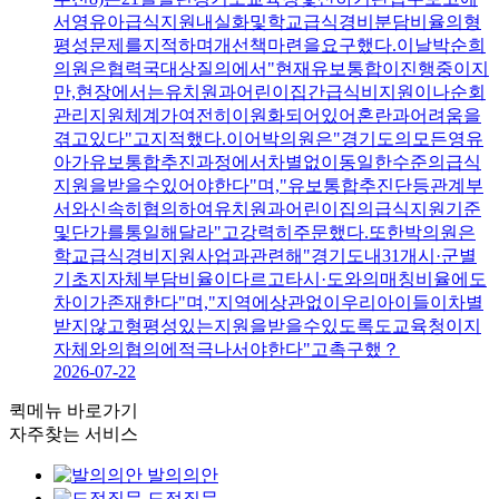
서영유아급식지원내실화및학교급식경비분담비율의형
평성문제를지적하며개선책마련을요구했다.이날박순희
의원은협력국대상질의에서"현재유보통합이진행중이지
만,현장에서는유치원과어린이집간급식비지원이나순회
관리지원체계가여전히이원화되어있어혼란과어려움을
겪고있다"고지적했다.이어박의원은"경기도의모든영유
아가유보통합추진과정에서차별없이동일한수준의급식
지원을받을수있어야한다"며,"유보통합추진단등관계부
서와신속히협의하여유치원과어린이집의급식지원기준
및단가를통일해달라"고강력히주문했다.또한박의원은
학교급식경비지원사업과관련해"경기도내31개시·군별
기초지자체부담비율이다르고타시·도와의매칭비율에도
차이가존재한다"며,"지역에상관없이우리아이들이차별
받지않고형평성있는지원을받을수있도록도교육청이지
자체와의협의에적극나서야한다"고촉구했？
2026-07-22
퀵메뉴 바로가기
자주찾는 서비스
발의의안
도정질문