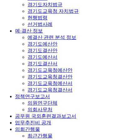
경기도자치법규
경기도교육청 자치법규
현행법령
선거법사례
예·결산 정보
예결산 관련 분석 정보
경기도예산안
경기도결산안
경기도예산서
경기도결산서
경기도교육청예산안
경기도교육청결산안
경기도교육청예산서
경기도교육청결산서
정책연구보고서
의원연구단체
의회사무처
공무원 국외훈련결과보고서
업무추진비 공개
의회간행물
최근간행물