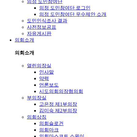
의정 도민참여단
의정 도민참여단 로그인
의정 도민참여단 우수제안 소개
도민인식조사 결과
사전정보공표
자유게시판
의회소개
의회소개
열린의장실
인사말
약력
언론보도
시도의회의장협의회
부의장실
고은정 제1부의장
김미숙 제2부의장
의회상징
의회슬로건
의회마크
의회마스코트 소원이