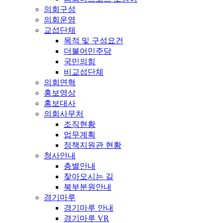
의회구성
의회운영
교섭단체
목적 및 구성요건
더불어민주당
국민의힘
비교섭단체
의회연혁
홍보영상
홍보대사
의회사무처
조직현황
업무계획
정책지원관 현황
청사안내
층별안내
찾아오시는 길
북부분원안내
경기마루
경기마루 안내
경기마루 VR