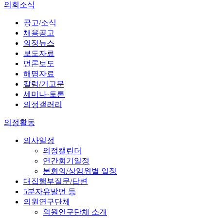
의회소식
공고/소식
채용공고
의정뉴스
보도자료
언론보도
해명자료
칼럼/기고문
세미나·토론
의정갤러리
의정활동
의사일정
의정캘린더
연간회기일정
본회의/상임위별 일정
대집행부질문/답변
5분자유발언 등
의원연구단체
의원연구단체 소개