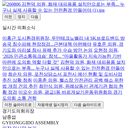
이전
정지
다음
실시간 의회소식
이홍근 도시환경위원장, 우만테크노밸리 내 SK브로드밴드 방
송국 침수피해 현장점검...근본대책 마련해야
유호준 의원, 경
기도와 아리셀 참사 유해 추가 수습 방안 논의
오현정 의원,
‘2026 민관소통워크숍’ 참석... “마을활동가 지속가능한 기반
마련에 도의회 역할 다할 것”
김현덕 의원, 화재 대피용품 설치
만으로는 부족... 누구나 실제 사용할 수 있는 안전환경 만들어
야
최순자 의원, 포천상담소서 포천시 예산 현황 및 도비사업
추진 상황 청취
이종춘 의원, 헬스장 안전관리 공백 해소 위한
법 개정 건의 추진
최만식 의원, 위례삼동선 관계기관 협의 현
황 점검
이오수 의원, 광교1동 바르게살기운동위원회와 경기
도의회 소통 견학
이전 슬라이드로
자동재생 일시정지
다음 슬라이드로
경기도의회의장
남종섭
GYEONGGIDO ASSEMBLY