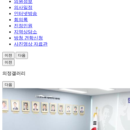
의원정보
의사일정
인터넷방송
회의록
진정민원
지역상담소
방청 견학신청
사진영상 자료관
이전
다음
이전
의정
갤러리
다음