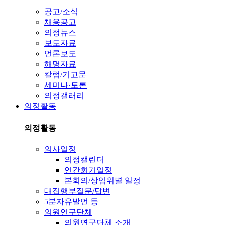
공고/소식
채용공고
의정뉴스
보도자료
언론보도
해명자료
칼럼/기고문
세미나·토론
의정갤러리
의정활동
의정활동
의사일정
의정캘린더
연간회기일정
본회의/상임위별 일정
대집행부질문/답변
5분자유발언 등
의원연구단체
의원연구단체 소개