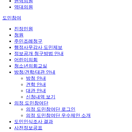
현역의원
역대의원
도민참여
진정민원
청원
주민조례청구
행정사무감사 도민제보
정보공개 청구방법 안내
어린이의회
청소년의회교실
방청/견학/대관 안내
방청 안내
견학 안내
대관 안내
신청내역 보기
의정 도민참여단
의정 도민참여단 로그인
의정 도민참여단 우수제안 소개
도민인식조사 결과
사전정보공표