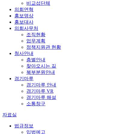
비교섭단체
의회연혁
홍보영상
홍보대사
의회사무처
조직현황
업무계획
정책지원관 현황
청사안내
층별안내
찾아오시는 길
북부분원안내
경기마루
경기마루 안내
경기마루 VR
경기마루 해설
소통창구
자료실
법규정보
입법예고