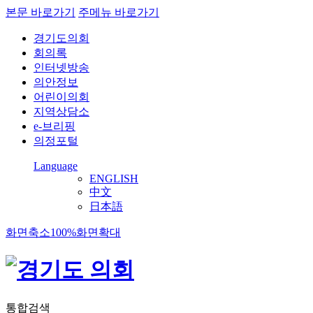
본문 바로가기
주메뉴 바로가기
경기도의회
회의록
인터넷방송
의안정보
어린이의회
지역상담소
e-브리핑
의정포털
Language
ENGLISH
中文
日本語
화면축소
100%
화면확대
통합검색