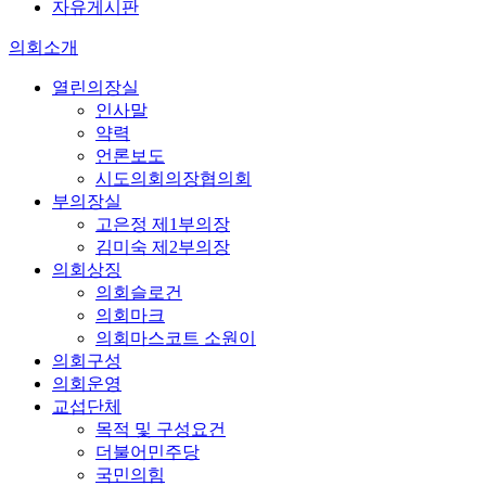
자유게시판
의회소개
열린의장실
인사말
약력
언론보도
시도의회의장협의회
부의장실
고은정 제1부의장
김미숙 제2부의장
의회상징
의회슬로건
의회마크
의회마스코트 소원이
의회구성
의회운영
교섭단체
목적 및 구성요건
더불어민주당
국민의힘