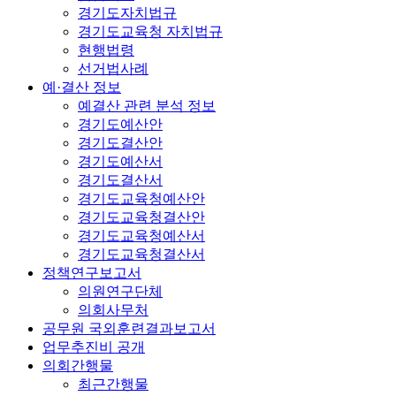
경기도자치법규
경기도교육청 자치법규
현행법령
선거법사례
예·결산 정보
예결산 관련 분석 정보
경기도예산안
경기도결산안
경기도예산서
경기도결산서
경기도교육청예산안
경기도교육청결산안
경기도교육청예산서
경기도교육청결산서
정책연구보고서
의원연구단체
의회사무처
공무원 국외훈련결과보고서
업무추진비 공개
의회간행물
최근간행물