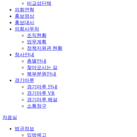
비교섭단체
의회연혁
홍보영상
홍보대사
의회사무처
조직현황
업무계획
정책지원관 현황
청사안내
층별안내
찾아오시는 길
북부분원안내
경기마루
경기마루 안내
경기마루 VR
경기마루 해설
소통창구
자료실
법규정보
입법예고