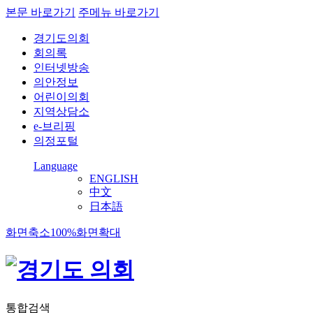
본문 바로가기
주메뉴 바로가기
경기도의회
회의록
인터넷방송
의안정보
어린이의회
지역상담소
e-브리핑
의정포털
Language
ENGLISH
中文
日本語
화면축소
100%
화면확대
통합검색