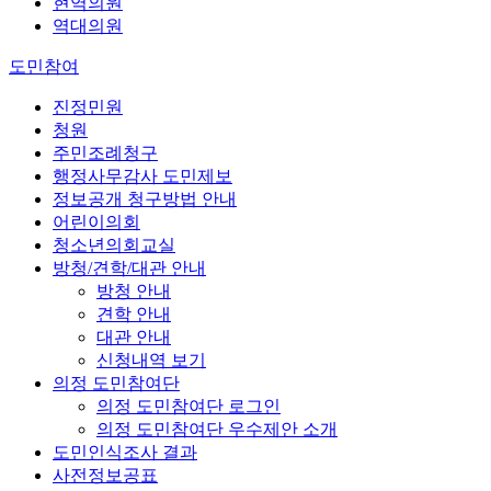
현역의원
역대의원
도민참여
진정민원
청원
주민조례청구
행정사무감사 도민제보
정보공개 청구방법 안내
어린이의회
청소년의회교실
방청/견학/대관 안내
방청 안내
견학 안내
대관 안내
신청내역 보기
의정 도민참여단
의정 도민참여단 로그인
의정 도민참여단 우수제안 소개
도민인식조사 결과
사전정보공표