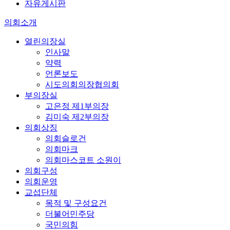
자유게시판
의회소개
열린의장실
인사말
약력
언론보도
시도의회의장협의회
부의장실
고은정 제1부의장
김미숙 제2부의장
의회상징
의회슬로건
의회마크
의회마스코트 소원이
의회구성
의회운영
교섭단체
목적 및 구성요건
더불어민주당
국민의힘