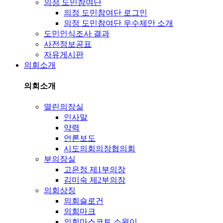
의정 도민참여단
의정 도민참여단 로그인
의정 도민참여단 우수제안 소개
도민인식조사 결과
사전정보공표
자유게시판
의회소개
의회소개
열린의장실
인사말
약력
언론보도
시도의회의장협의회
부의장실
고은정 제1부의장
김미숙 제2부의장
의회상징
의회슬로건
의회마크
의회마스코트 소원이