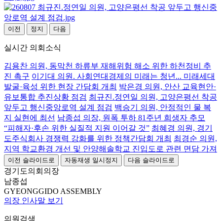
이전
정지
다음
실시간 의회소식
김용찬 의원, 동막천 하류부 재해위험 해소 위한 하천정비 추
진 촉구
이기대 의원. 사회연대경제의 미래는 청년... 미래세대
발굴·육성 위한 현장 간담회 개최
박은경 의원, 안산 교육현안·
유보통합 추진상황 점검
최규진.정연일 의원, 고양은평선 착공
앞두고 행신중앙로역 설계 점검
백승기 의원, 안정적인 물 복
지 실현에 최선
남종섭 의장, 원폭 투하 81주년 희생자 추모
“피해자·후손 위한 실질적 지원 이어갈 것”
최혜경 의원, 경기
도주식회사 경쟁력 강화를 위한 정책간담회 개최
최경순 의원,
지역 학교환경 개선 및 안양해솔학교 진입도로 관련 면담 가져
이전 슬라이드로
자동재생 일시정지
다음 슬라이드로
경기도의회의장
남종섭
GYEONGGIDO ASSEMBLY
의장 인사말 보기
의원검색