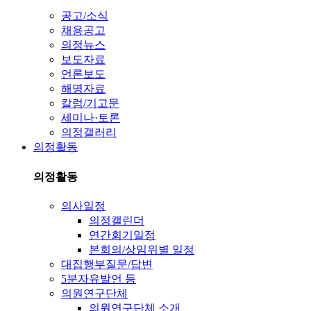
공고/소식
채용공고
의정뉴스
보도자료
언론보도
해명자료
칼럼/기고문
세미나·토론
의정갤러리
의정활동
의정활동
의사일정
의정캘린더
연간회기일정
본회의/상임위별 일정
대집행부질문/답변
5분자유발언 등
의원연구단체
의원연구단체 소개