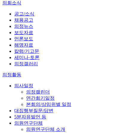
의회소식
공고/소식
채용공고
의정뉴스
보도자료
언론보도
해명자료
칼럼/기고문
세미나·토론
의정갤러리
의정활동
의사일정
의정캘린더
연간회기일정
본회의/상임위별 일정
대집행부질문/답변
5분자유발언 등
의원연구단체
의원연구단체 소개