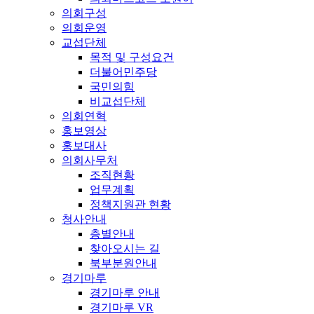
의회구성
의회운영
교섭단체
목적 및 구성요건
더불어민주당
국민의힘
비교섭단체
의회연혁
홍보영상
홍보대사
의회사무처
조직현황
업무계획
정책지원관 현황
청사안내
층별안내
찾아오시는 길
북부분원안내
경기마루
경기마루 안내
경기마루 VR