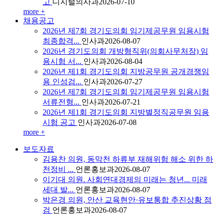
고
디지털의사과
2026-07-10
more +
채용공고
2026년 제7회 경기도의회 임기제공무원 임용시험
최종합격...
인사과
2026-08-07
2026년 경기도의회 개방형직위(의회사무처장) 임
용시험 서...
인사과
2026-08-04
2026년 제1회 경기도의회 지방공무원 공개경쟁임
용 인성검...
인사과
2026-07-27
2026년 제7회 경기도의회 임기제공무원 임용시험
서류전형...
인사과
2026-07-21
2026년 제1회 경기도의회 지방별정직공무원 임용
시험 공고
인사과
2026-07-08
more +
보도자료
김용찬 의원, 동막천 하류부 재해위험 해소 위한 하
천정비 ...
언론홍보과
2026-08-07
이기대 의원. 사회연대경제의 미래는 청년... 미래
세대 발...
언론홍보과
2026-08-07
박은경 의원, 안산 교육현안·유보통합 추진상황 점
검
언론홍보과
2026-08-07