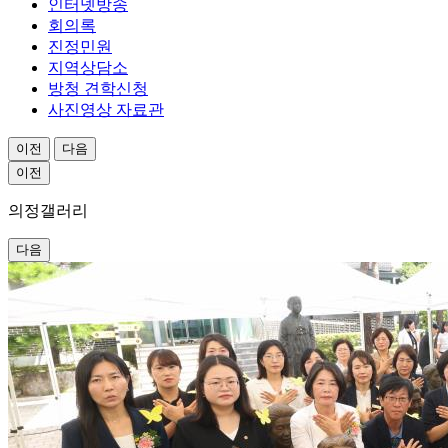
인터넷방송
회의록
진정민원
지역상담소
방청 견학신청
사진영상 자료관
이전
다음
이전
의정
갤러리
다음