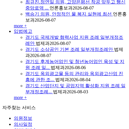
최규진.정연일 의원, 고양은평선 착공 앞두고 행신
중앙로역 ...
언론홍보과
2026-08-07
백승기 의원, 안정적인 물 복지 실현에 최선
언론홍
보과
2026-08-07
more +
입법예고
경기도 국제개발 협력사업 지원 조례 일부개정조
례안
법제과
2026-08-07
경기도 소상공인 기본 조례 일부개정조례안
법제
과
2026-08-07
경기도 후계농어업인 및 청년농어업인 육성 및 지
원 조례 일...
법제과
2026-08-06
경기도 옥외광고물 등의 관리와 옥외광고산업 진
흥에 관한 조...
법제과
2026-08-04
경기도 산업단지 및 공업지역 활성화 지원 조례 일
부개정조례...
법제과
2026-08-03
more +
자주찾는
서비스
의원정보
의사일정