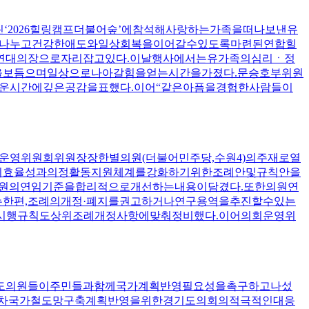
‘2026힐링캠프더불어숲’에참석해사랑하는가족을떠나보낸유
을나누고건강한애도와일상회복을이어갈수있도록마련된연합힐
과연대의장으로자리잡고있다.이날행사에서는유가족의심리ㆍ정
을보듬으며일상으로나아갈힘을얻는시간을가졌다.문승호부위원
운시간에깊은공감을표했다.이어“같은아픔을경험한사람들이
회운영위원회위원장장한별의원(더불어민주당,수원4)의주재로열
운영의효율성과의정활동지원체계를강화하기위한조례안및규칙안을
위원의연임기준을합리적으로개선하는내용이담겼다.또한의원연
한편,조례의개정·폐지를권고하거나연구용역을추진할수있는
시행규칙도상위조례개정사항에맞춰정비했다.이어의회운영위
도의원들이주민들과함께국가계획반영필요성을촉구하고나섰
5차국가철도망구축계획반영을위한경기도의회의적극적인대응