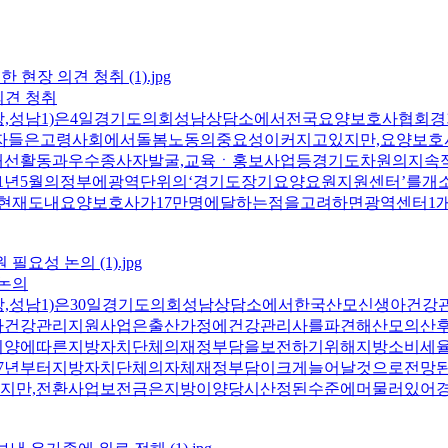
의견 청취
당,성남1)은4일경기도의회성남상담소에서전국요양보호사협회
석자들은고령사회에서돌봄노동의중요성이커지고있지만,요양보
개선활동과우수종사자발굴,교육ㆍ홍보사업등경기도차원의지속
21년5월의정부에광역단위의‘경기도장기요양요원지원센터’를개
나현재도내요양보호사가17만명에달하는점을고려하면광역센터
 논의
,성남1)은30일경기도의회성남상담소에서한국산모신생아건강
건강관리지원사업은출산가정에건강관리사를파견해산모의산후회
이양에따른지방자치단체의재정부담을보전하기위해지방소비세율을
27년부터지방자치단체의자체재정부담이크게늘어날것으로전망
지만,전환사업보전금은지방이양당시산정된수준에머물러있어