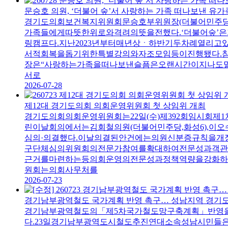
문승호 의원, ‘더불어 숲’서 사랑하는 가족 떠나보낸 유가
경기도의회보건복지위원회문승호부위원장(더불어민주당,
가족들에게따뜻한위로와격려의뜻을전했다.‘더불어숲
링캠프다.지난2023년부터매년상ㆍ하반기두차례열리
서적회복을돕기위한특별강의와자조모임등이진행됐다.
장은“사랑하는가족을떠나보낸슬픔은오랜시간이지나도
서로
2026-07-28
제12대 경기도의회 의회운영위원회 첫 상임위 개최
경기도의회의회운영위원회는22일(수)제392회임시회
린이날회의에서는김회철의원(더불어민주당,화성6),이
심의·의결했다.이날의결된안건에는의원신분증규칙을
구단체심의위원회의전문가참여를확대하여전문성과객관
근거를마련하는등의회운영의전문성과정책역량을강화하
원회는의회사무처를
2026-07-23
경기남부광역철도 국가계획 반영 촉구… 성남지역 경기도
경기남부광역철도의「제5차국가철도망구축계획」반영
다.23일경기남부광역도시철도추진연대소속성남시민