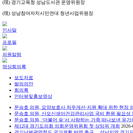
(現) 경기교육청 성남도서관 운영위원장
(現) 성남참여자치시민연대 청년사업위원장
인사말
프로필
의원칼럼
영상회의록
보도자료
발의의안
회의록
인터뷰및홍보영상
문승호 의원, 요양보호사 처우개선·지원 확대 위한 현장 
문승호 의원, 산모신생아건강관리사업 국비 환원 필요성
문승호 의원, ‘더불어 숲’서 사랑하는 가족 떠나보낸 유가
제12대 경기도의회 의회운영위원회 첫 상임위 개최
2026-
경기남부광역철도 국가계획 반영 촉구… 성남지역 경기도