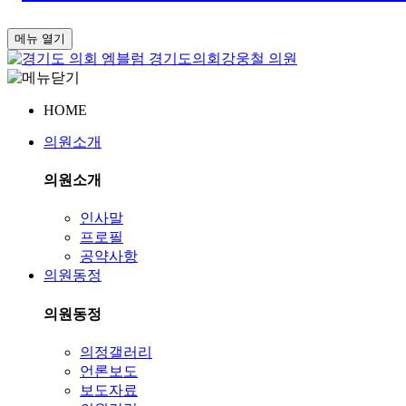
메뉴 열기
경기도의회
강웅철 의원
HOME
의원소개
의원소개
인사말
프로필
공약사항
의원동정
의원동정
의정갤러리
언론보도
보도자료