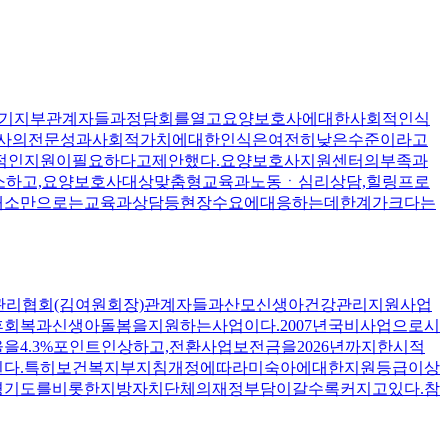
경기지부관계자들과정담회를열고요양보호사에대한사회적인식
호사의전문성과사회적가치에대한인식은여전히낮은수준이라고
적인지원이필요하다고제안했다.요양보호사지원센터의부족과
소하고,요양보호사대상맞춤형교육과노동ㆍ심리상담,힐링프로
1개소만으로는교육과상담등현장수요에대응하는데한계가크다는
관리협회(김여원회장)관계자들과산모신생아건강관리지원사업
복과신생아돌봄을지원하는사업이다.2007년국비사업으로시
4.3%포인트인상하고,전환사업보전금을2026년까지한시적
된다.특히보건복지부지침개정에따라미숙아에대한지원등급이상
경기도를비롯한지방자치단체의재정부담이갈수록커지고있다.참