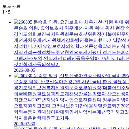
보도자료
1
/
5
문승호 의원, 요양보호사 처우개선·지원 확대 위한 현장 
경기도의회보건복지위원회문승호부위원장(더불어민주
개선과처우개선,지원체계강화방안을논의했다.이날참
지적했다.이에요양보호사의역할과전문성을알리는인식
지역간접근성격차도주요현안으로제기됐다.경기도는20
그램,자조모임,인식개선캠페인등을운영하고있다.그러
것이참석자들의설명이
2026-08-05
문승호 의원, 산모신생아건강관리사업 국비 환원 필요성
경기도의회보건복지위원회문승호부위원장(더불어민주당
의국비환원필요성과제도개선방안을논의했다.산모신생아
작됐으나2022년지방이양사업으로전환됐다.정부는지방
으로지원하고있다.그러나보전기간이올해말종료되면20
향되는등지원대상이확대되면서사업비는매년증가하고있
석자들은현행재원구조가유
2026-07-30