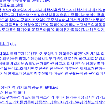
족에 위로 전해
성남1)은28일경기도경제과학진흥원창조경제혁신센터에서열린
’은가족의극단적선택으로깊은상실을겪은유가족들이서로의아픔
고있으며,참여시군과자조모임이꾸준히늘어나면서유가족간소통
참여자들은비슷한경험을가진이들과이야기를나누고서로의마음
말로다표현하기어려운깊은아픔”이라며유가족들이감내해온힘겨
제1차회의를열고제12대전반기첫상임위원회를개최했다.전반기의
오수의원(국민의힘,수원9)을각각부위원장으로선임하고,의회
개정해모바일의원증도입근거를마련하고,의회사편찬위원회위촉
성을높이고,조례시행추진관리단은단장과부단장체계로개편하는
기위한제도개선도함께추진했다.아울러연구활동지원·운영조례
의원들 힘 보태
을요구하는경기도민들의목소리가이어지는가운데성남지역경기
들은경기도의회를방문해남종섭의장을만나경기남부광역철도의제