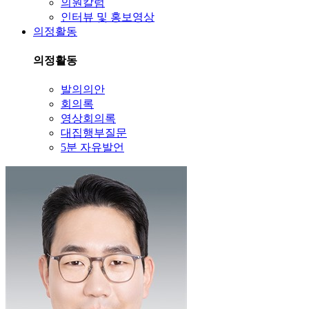
의원칼럼
인터뷰 및 홍보영상
의정활동
의정활동
발의의안
회의록
영상회의록
대집행부질문
5분 자유발언