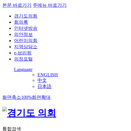
본문 바로가기
주메뉴 바로가기
경기도의회
회의록
인터넷방송
의안정보
어린이의회
지역상담소
e-브리핑
의정포털
Language
ENGLISH
中文
日本語
화면축소
100%
화면확대
통합검색