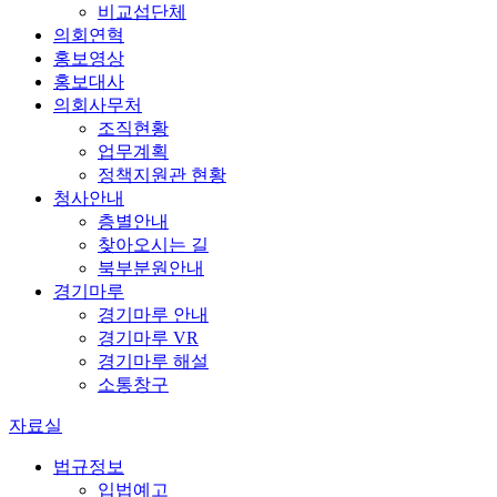
비교섭단체
의회연혁
홍보영상
홍보대사
의회사무처
조직현황
업무계획
정책지원관 현황
청사안내
층별안내
찾아오시는 길
북부분원안내
경기마루
경기마루 안내
경기마루 VR
경기마루 해설
소통창구
자료실
법규정보
입법예고