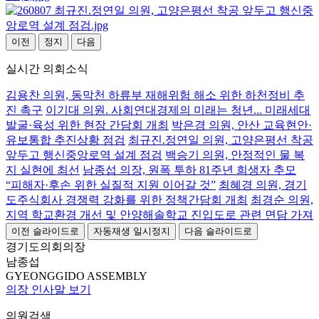
이전
정지
다음
실시간 의회소식
김용찬 의원, 동막천 하류부 재해위험 해소 위한 하천정비 추
진 촉구
이기대 의원. 사회연대경제의 미래는 청년... 미래세대
발굴·육성 위한 현장 간담회 개최
박은경 의원, 안산 교육현안·
유보통합 추진상황 점검
최규진.정연일 의원, 고양은평선 착공
앞두고 행신중앙로역 설계 점검
백승기 의원, 안정적인 물 복
지 실현에 최선
남종섭 의장, 원폭 투하 81주년 희생자 추모
“피해자·후손 위한 실질적 지원 이어갈 것”
최혜경 의원, 경기
도주식회사 경쟁력 강화를 위한 정책간담회 개최
최경순 의원,
지역 학교환경 개선 및 안양해솔학교 진입도로 관련 면담 가져
이전 슬라이드로
자동재생 일시정지
다음 슬라이드로
경기도의회의장
남종섭
GYEONGGIDO ASSEMBLY
의장 인사말 보기
의원검색