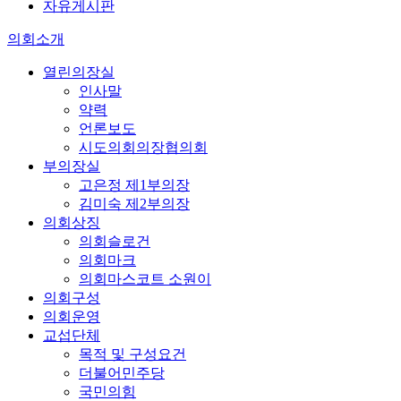
자유게시판
의회소개
열린의장실
인사말
약력
언론보도
시도의회의장협의회
부의장실
고은정 제1부의장
김미숙 제2부의장
의회상징
의회슬로건
의회마크
의회마스코트 소원이
의회구성
의회운영
교섭단체
목적 및 구성요건
더불어민주당
국민의힘