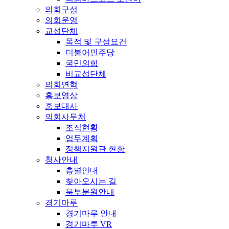
의회구성
의회운영
교섭단체
목적 및 구성요건
더불어민주당
국민의힘
비교섭단체
의회연혁
홍보영상
홍보대사
의회사무처
조직현황
업무계획
정책지원관 현황
청사안내
층별안내
찾아오시는 길
북부분원안내
경기마루
경기마루 안내
경기마루 VR