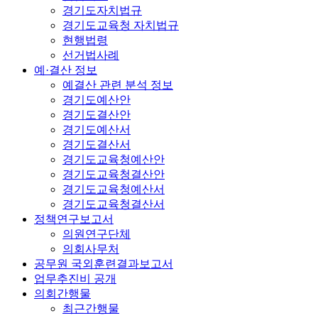
경기도자치법규
경기도교육청 자치법규
현행법령
선거법사례
예·결산 정보
예결산 관련 분석 정보
경기도예산안
경기도결산안
경기도예산서
경기도결산서
경기도교육청예산안
경기도교육청결산안
경기도교육청예산서
경기도교육청결산서
정책연구보고서
의원연구단체
의회사무처
공무원 국외훈련결과보고서
업무추진비 공개
의회간행물
최근간행물