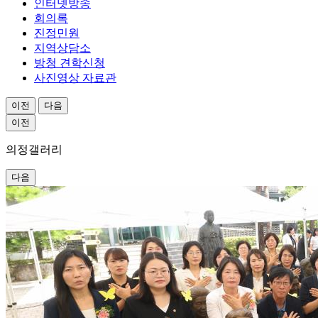
인터넷방송
회의록
진정민원
지역상담소
방청 견학신청
사진영상 자료관
이전
다음
이전
의정
갤러리
다음