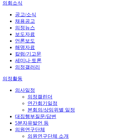
의회소식
공고/소식
채용공고
의정뉴스
보도자료
언론보도
해명자료
칼럼/기고문
세미나·토론
의정갤러리
의정활동
의사일정
의정캘린더
연간회기일정
본회의/상임위별 일정
대집행부질문/답변
5분자유발언 등
의원연구단체
의원연구단체 소개