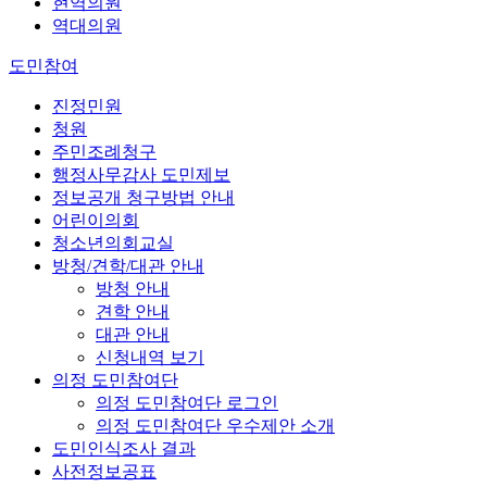
현역의원
역대의원
도민참여
진정민원
청원
주민조례청구
행정사무감사 도민제보
정보공개 청구방법 안내
어린이의회
청소년의회교실
방청/견학/대관 안내
방청 안내
견학 안내
대관 안내
신청내역 보기
의정 도민참여단
의정 도민참여단 로그인
의정 도민참여단 우수제안 소개
도민인식조사 결과
사전정보공표