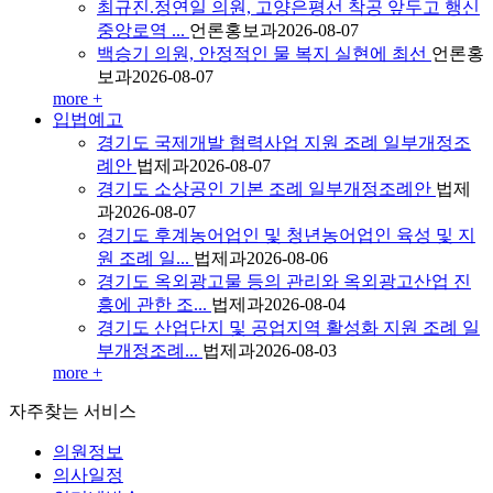
최규진.정연일 의원, 고양은평선 착공 앞두고 행신
중앙로역 ...
언론홍보과
2026-08-07
백승기 의원, 안정적인 물 복지 실현에 최선
언론홍
보과
2026-08-07
more +
입법예고
경기도 국제개발 협력사업 지원 조례 일부개정조
례안
법제과
2026-08-07
경기도 소상공인 기본 조례 일부개정조례안
법제
과
2026-08-07
경기도 후계농어업인 및 청년농어업인 육성 및 지
원 조례 일...
법제과
2026-08-06
경기도 옥외광고물 등의 관리와 옥외광고산업 진
흥에 관한 조...
법제과
2026-08-04
경기도 산업단지 및 공업지역 활성화 지원 조례 일
부개정조례...
법제과
2026-08-03
more +
자주찾는
서비스
의원정보
의사일정