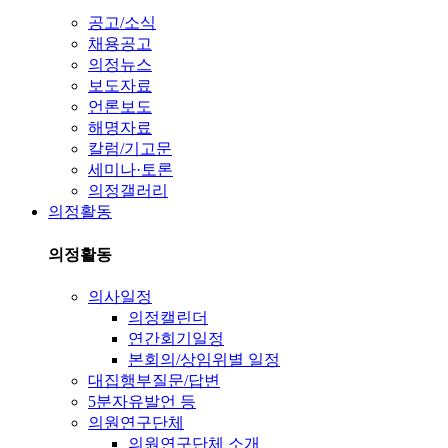
공고/소식
채용공고
의정뉴스
보도자료
언론보도
해명자료
칼럼/기고문
세미나·토론
의정갤러리
의정활동
의정활동
의사일정
의정캘린더
연간회기일정
본회의/상임위별 일정
대집행부질문/답변
5분자유발언 등
의원연구단체
의원연구단체 소개