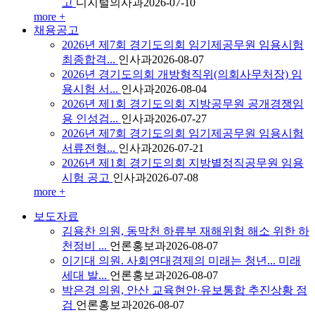
고
디지털의사과
2026-07-10
more +
채용공고
2026년 제7회 경기도의회 임기제공무원 임용시험
최종합격...
인사과
2026-08-07
2026년 경기도의회 개방형직위(의회사무처장) 임
용시험 서...
인사과
2026-08-04
2026년 제1회 경기도의회 지방공무원 공개경쟁임
용 인성검...
인사과
2026-07-27
2026년 제7회 경기도의회 임기제공무원 임용시험
서류전형...
인사과
2026-07-21
2026년 제1회 경기도의회 지방별정직공무원 임용
시험 공고
인사과
2026-07-08
more +
보도자료
김용찬 의원, 동막천 하류부 재해위험 해소 위한 하
천정비 ...
언론홍보과
2026-08-07
이기대 의원. 사회연대경제의 미래는 청년... 미래
세대 발...
언론홍보과
2026-08-07
박은경 의원, 안산 교육현안·유보통합 추진상황 점
검
언론홍보과
2026-08-07