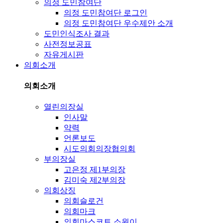
의정 도민참여단
의정 도민참여단 로그인
의정 도민참여단 우수제안 소개
도민인식조사 결과
사전정보공표
자유게시판
의회소개
의회소개
열린의장실
인사말
약력
언론보도
시도의회의장협의회
부의장실
고은정 제1부의장
김미숙 제2부의장
의회상징
의회슬로건
의회마크
의회마스코트 소원이