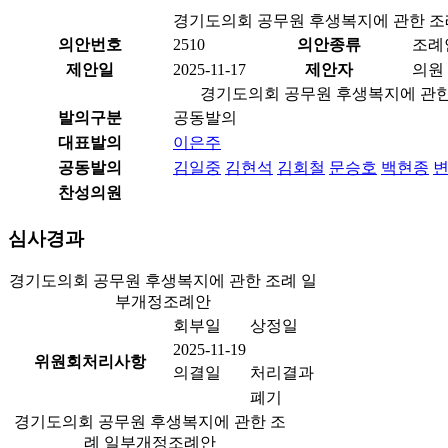
경기도의회 공무원 후생복지에 관한 
의안번호
2510
의안종류
조례
제안일
2025-11-17
제안자
의원
경기도의회 공무원 후생복지에 관
발의구분
공동발의
대표발의
이은주
공동발의
김일중
김현석
김회철
문승호
백현종
찬성의원
심사경과
경기도의회 공무원 후생복지에 관한 조례 일
부개정조례안
회부일
상정일
2025-11-19
위원회처리사항
의결일
처리결과
폐기
경기도의회 공무원 후생복지에 관한 조
례 일부개정조례안