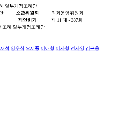
조례 일부개정조례안
안
소관위원회
의회운영위원회
제안회기
제 11 대 - 387회
한 조례 일부개정조례안
변재석
양우식
오세풍
이애형
이자형
전자영
김근용