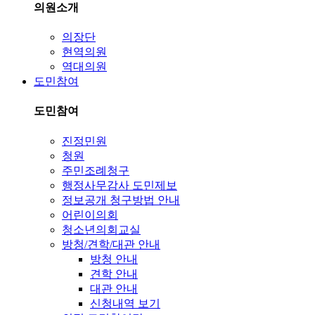
의원소개
의장단
현역의원
역대의원
도민참여
도민참여
진정민원
청원
주민조례청구
행정사무감사 도민제보
정보공개 청구방법 안내
어린이의회
청소년의회교실
방청/견학/대관 안내
방청 안내
견학 안내
대관 안내
신청내역 보기