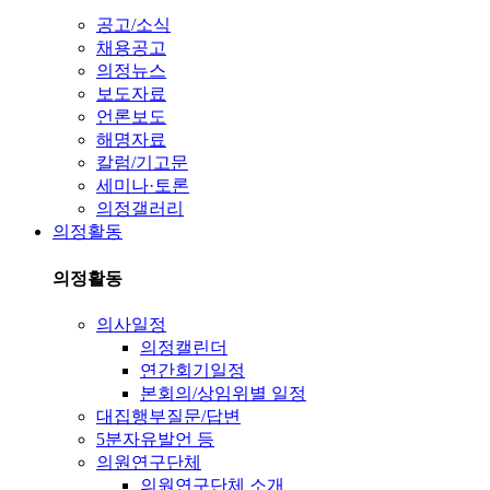
공고/소식
채용공고
의정뉴스
보도자료
언론보도
해명자료
칼럼/기고문
세미나·토론
의정갤러리
의정활동
의정활동
의사일정
의정캘린더
연간회기일정
본회의/상임위별 일정
대집행부질문/답변
5분자유발언 등
의원연구단체
의원연구단체 소개