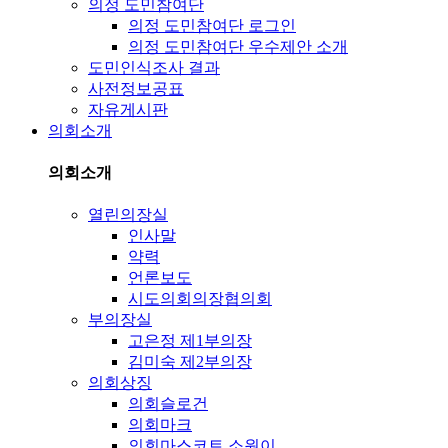
의정 도민참여단
의정 도민참여단 로그인
의정 도민참여단 우수제안 소개
도민인식조사 결과
사전정보공표
자유게시판
의회소개
의회소개
열린의장실
인사말
약력
언론보도
시도의회의장협의회
부의장실
고은정 제1부의장
김미숙 제2부의장
의회상징
의회슬로건
의회마크
의회마스코트 소원이