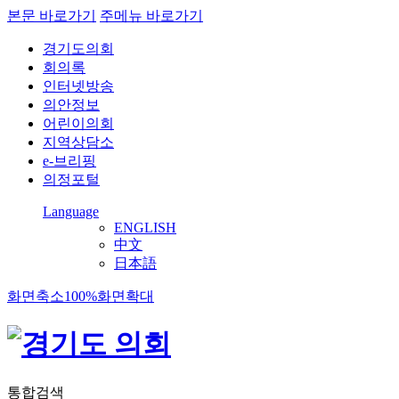
본문 바로가기
주메뉴 바로가기
경기도의회
회의록
인터넷방송
의안정보
어린이의회
지역상담소
e-브리핑
의정포털
Language
ENGLISH
中文
日本語
화면축소
100%
화면확대
통합검색