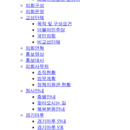
의회구성
의회운영
교섭단체
목적 및 구성요건
더불어민주당
국민의힘
비교섭단체
의회연혁
홍보영상
홍보대사
의회사무처
조직현황
업무계획
정책지원관 현황
청사안내
층별안내
찾아오시는 길
북부분원안내
경기마루
경기마루 안내
경기마루 VR