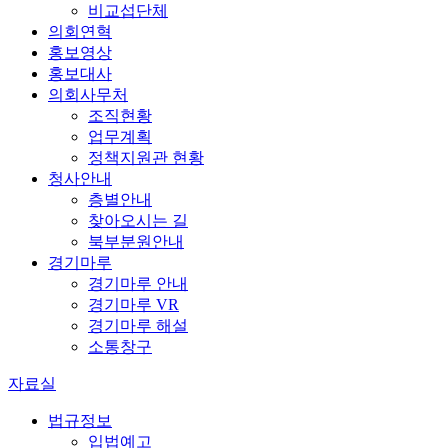
비교섭단체
의회연혁
홍보영상
홍보대사
의회사무처
조직현황
업무계획
정책지원관 현황
청사안내
층별안내
찾아오시는 길
북부분원안내
경기마루
경기마루 안내
경기마루 VR
경기마루 해설
소통창구
자료실
법규정보
입법예고