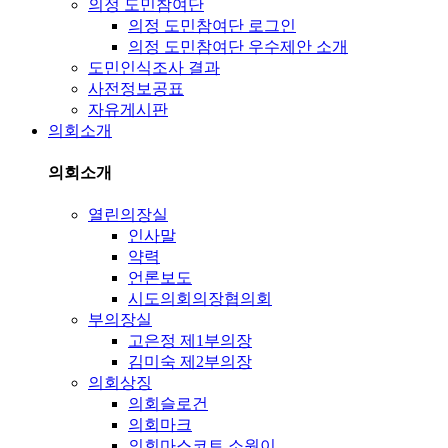
의정 도민참여단
의정 도민참여단 로그인
의정 도민참여단 우수제안 소개
도민인식조사 결과
사전정보공표
자유게시판
의회소개
의회소개
열린의장실
인사말
약력
언론보도
시도의회의장협의회
부의장실
고은정 제1부의장
김미숙 제2부의장
의회상징
의회슬로건
의회마크
의회마스코트 소원이