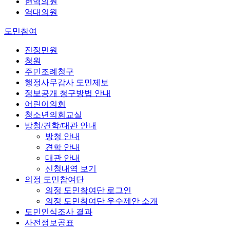
현역의원
역대의원
도민참여
진정민원
청원
주민조례청구
행정사무감사 도민제보
정보공개 청구방법 안내
어린이의회
청소년의회교실
방청/견학/대관 안내
방청 안내
견학 안내
대관 안내
신청내역 보기
의정 도민참여단
의정 도민참여단 로그인
의정 도민참여단 우수제안 소개
도민인식조사 결과
사전정보공표