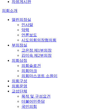
자유게시판
의회소개
열린의장실
인사말
약력
언론보도
시도의회의장협의회
부의장실
고은정 제1부의장
김미숙 제2부의장
의회상징
의회슬로건
의회마크
의회마스코트 소원이
의회구성
의회운영
교섭단체
목적 및 구성요건
더불어민주당
국민의힘