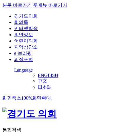
본문 바로가기
주메뉴 바로가기
경기도의회
회의록
인터넷방송
의안정보
어린이의회
지역상담소
e-브리핑
의정포털
Language
ENGLISH
中文
日本語
화면축소
100%
화면확대
통합검색