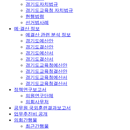
경기도자치법규
경기도교육청 자치법규
현행법령
선거법사례
예·결산 정보
예결산 관련 분석 정보
경기도예산안
경기도결산안
경기도예산서
경기도결산서
경기도교육청예산안
경기도교육청결산안
경기도교육청예산서
경기도교육청결산서
정책연구보고서
의원연구단체
의회사무처
공무원 국외훈련결과보고서
업무추진비 공개
의회간행물
최근간행물