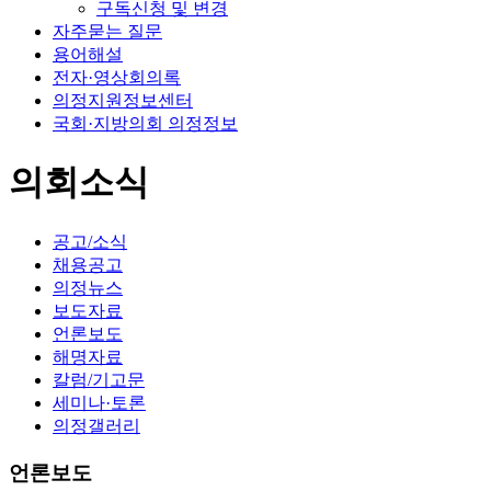
구독신청 및 변경
자주묻는 질문
용어해설
전자·영상회의록
의정지원정보센터
국회·지방의회 의정정보
의회소식
공고/소식
채용공고
의정뉴스
보도자료
언론보도
해명자료
칼럼/기고문
세미나·토론
의정갤러리
언론보도