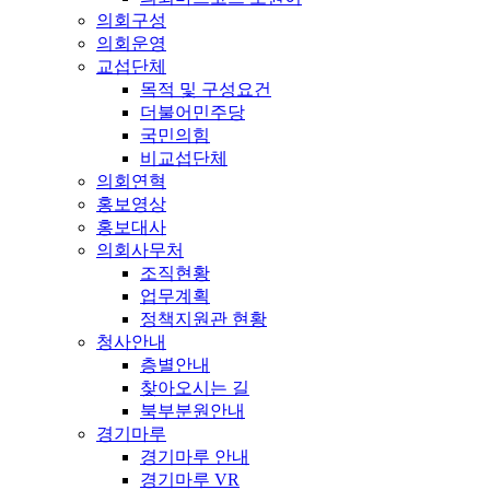
의회구성
의회운영
교섭단체
목적 및 구성요건
더불어민주당
국민의힘
비교섭단체
의회연혁
홍보영상
홍보대사
의회사무처
조직현황
업무계획
정책지원관 현황
청사안내
층별안내
찾아오시는 길
북부분원안내
경기마루
경기마루 안내
경기마루 VR