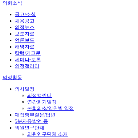
의회소식
공고/소식
채용공고
의정뉴스
보도자료
언론보도
해명자료
칼럼/기고문
세미나·토론
의정갤러리
의정활동
의사일정
의정캘린더
연간회기일정
본회의/상임위별 일정
대집행부질문/답변
5분자유발언 등
의원연구단체
의원연구단체 소개