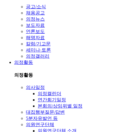
공고/소식
채용공고
의정뉴스
보도자료
언론보도
해명자료
칼럼/기고문
세미나·토론
의정갤러리
의정활동
의정활동
의사일정
의정캘린더
연간회기일정
본회의/상임위별 일정
대집행부질문/답변
5분자유발언 등
의원연구단체
의원연구단체 소개