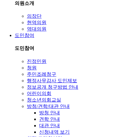
의원소개
의장단
현역의원
역대의원
도민참여
도민참여
진정민원
청원
주민조례청구
행정사무감사 도민제보
정보공개 청구방법 안내
어린이의회
청소년의회교실
방청/견학/대관 안내
방청 안내
견학 안내
대관 안내
신청내역 보기