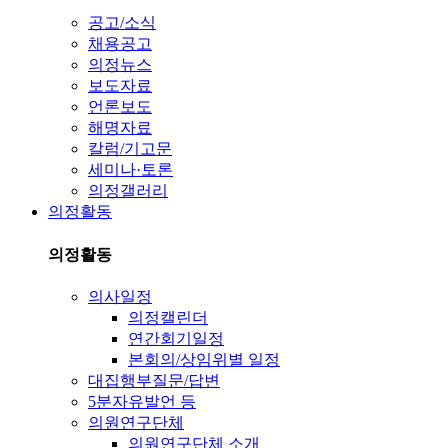
공고/소식
채용공고
의정뉴스
보도자료
언론보도
해명자료
칼럼/기고문
세미나·토론
의정갤러리
의정활동
의정활동
의사일정
의정캘린더
연간회기일정
본회의/상임위별 일정
대집행부질문/답변
5분자유발언 등
의원연구단체
의원연구단체 소개