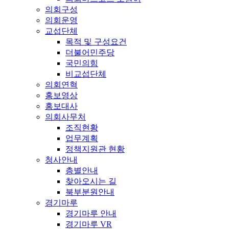
의회구성
의회운영
교섭단체
목적 및 구성요건
더불어민주당
국민의힘
비교섭단체
의회연혁
홍보영상
홍보대사
의회사무처
조직현황
업무계획
정책지원관 현황
청사안내
층별안내
찾아오시는 길
북부분원안내
경기마루
경기마루 안내
경기마루 VR