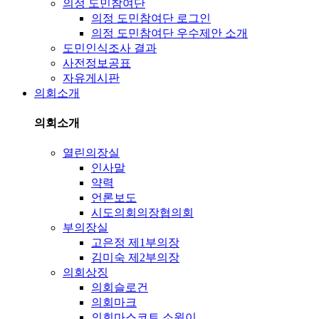
의정 도민참여단
의정 도민참여단 로그인
의정 도민참여단 우수제안 소개
도민인식조사 결과
사전정보공표
자유게시판
의회소개
의회소개
열린의장실
인사말
약력
언론보도
시도의회의장협의회
부의장실
고은정 제1부의장
김미숙 제2부의장
의회상징
의회슬로건
의회마크
의회마스코트 소원이