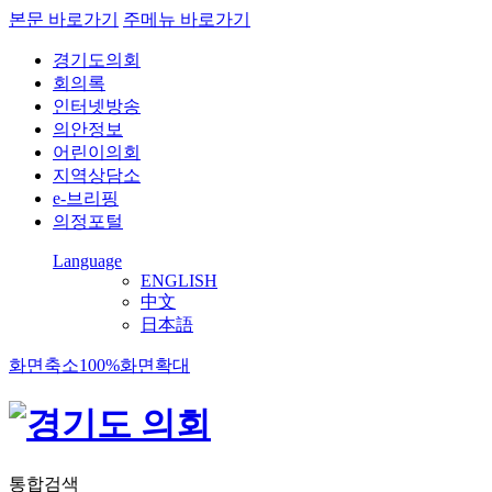
본문 바로가기
주메뉴 바로가기
경기도의회
회의록
인터넷방송
의안정보
어린이의회
지역상담소
e-브리핑
의정포털
Language
ENGLISH
中文
日本語
화면축소
100%
화면확대
통합검색