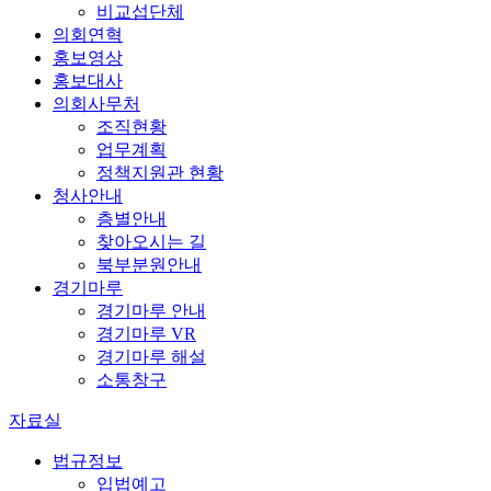
비교섭단체
의회연혁
홍보영상
홍보대사
의회사무처
조직현황
업무계획
정책지원관 현황
청사안내
층별안내
찾아오시는 길
북부분원안내
경기마루
경기마루 안내
경기마루 VR
경기마루 해설
소통창구
자료실
법규정보
입법예고