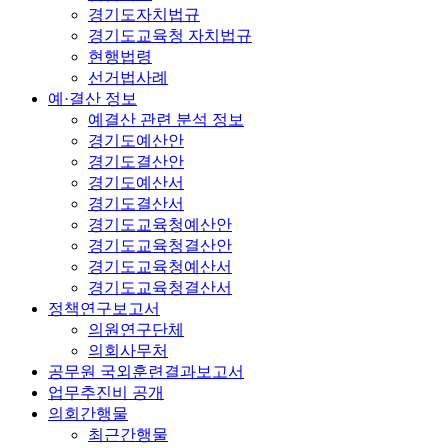
경기도자치법규
경기도교육청 자치법규
현행법령
선거법사례
예·결산 정보
예결산 관련 분석 정보
경기도예산안
경기도결산안
경기도예산서
경기도결산서
경기도교육청예산안
경기도교육청결산안
경기도교육청예산서
경기도교육청결산서
정책연구보고서
의원연구단체
의회사무처
공무원 국외훈련결과보고서
업무추진비 공개
의회간행물
최근간행물