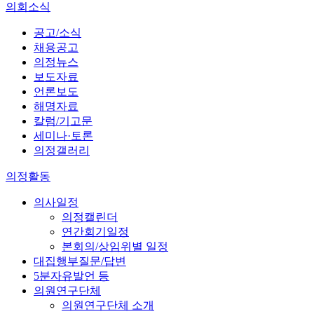
의회소식
공고/소식
채용공고
의정뉴스
보도자료
언론보도
해명자료
칼럼/기고문
세미나·토론
의정갤러리
의정활동
의사일정
의정캘린더
연간회기일정
본회의/상임위별 일정
대집행부질문/답변
5분자유발언 등
의원연구단체
의원연구단체 소개