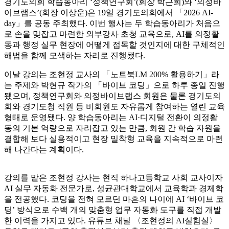
경기도의회 학습동아리 ‘정책연구회’(회장 박근희)와 ‘의정바
이브랩스’(회장 이상운)은 19일 경기도의회에서 「2026 AI-
day」를 공동 주최했다. 이번 행사는 두 학습동아리가 처음으
로 손을 맞잡고 마련한 외부강사 초청 교육으로, AI를 의정활
동과 행정 실무 현장에 어떻게 접목할 것인지에 대한 구체적인
해법을 함께 모색하는 자리로 진행됐다.
이날 강의는 조현정 교사의 「노트북LM 200% 활용하기」라
는 주제와 박현규 작가의 「바이브 코딩」으로 하루 종일 진행
됐으며, 정책연구회와 의정바이브랩스 회원은 물론 경기도의
회와 경기도청 직원 등 비회원도 자유롭게 참여하는 열린 교육
형태로 운영됐다. 양 학습동아리는 AI·디지털 전환이 의정활
동의 기본 역량으로 자리잡고 있는 만큼, 회원 간 학습 자원을
결합해 보다 실용적이고 현장 밀착형 교육을 지속적으로 마련
해 나간다는 계획이다.
강의를 맡은 조현정 강사는 현직 하나고등학교 사회 교사이자
AI 실무 자동화 전문가로, 성균관대학교에서 교육학과 경제학
을 전공했다. 코딩을 전혀 모르던 마흔의 나이에 AI ‘바이브 코
딩’ 방식으로 수백 개의 맞춤형 업무 자동화 도구를 직접 개발
한 이력을 가지고 있다. 유튜브 채널 〈조현정의 AI실험실〉