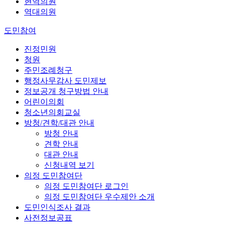
현역의원
역대의원
도민참여
진정민원
청원
주민조례청구
행정사무감사 도민제보
정보공개 청구방법 안내
어린이의회
청소년의회교실
방청/견학/대관 안내
방청 안내
견학 안내
대관 안내
신청내역 보기
의정 도민참여단
의정 도민참여단 로그인
의정 도민참여단 우수제안 소개
도민인식조사 결과
사전정보공표