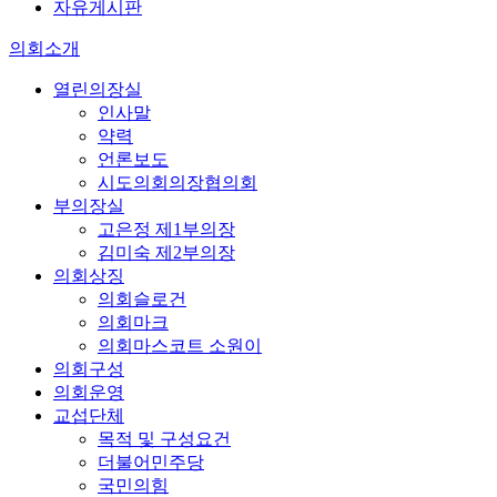
자유게시판
의회소개
열린의장실
인사말
약력
언론보도
시도의회의장협의회
부의장실
고은정 제1부의장
김미숙 제2부의장
의회상징
의회슬로건
의회마크
의회마스코트 소원이
의회구성
의회운영
교섭단체
목적 및 구성요건
더불어민주당
국민의힘