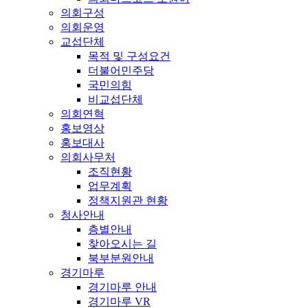
의회구성
의회운영
교섭단체
목적 및 구성요건
더불어민주당
국민의힘
비교섭단체
의회연혁
홍보영상
홍보대사
의회사무처
조직현황
업무계획
정책지원관 현황
청사안내
층별안내
찾아오시는 길
북부분원안내
경기마루
경기마루 안내
경기마루 VR