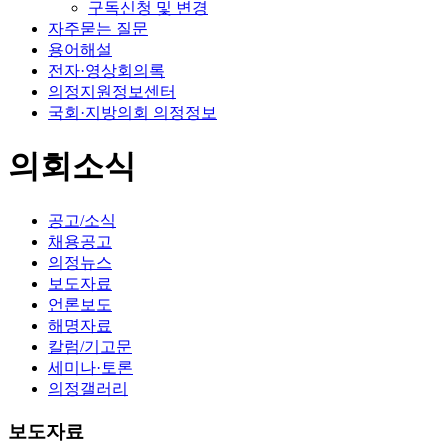
구독신청 및 변경
자주묻는 질문
용어해설
전자·영상회의록
의정지원정보센터
국회·지방의회 의정정보
의회소식
공고/소식
채용공고
의정뉴스
보도자료
언론보도
해명자료
칼럼/기고문
세미나·토론
의정갤러리
보도자료