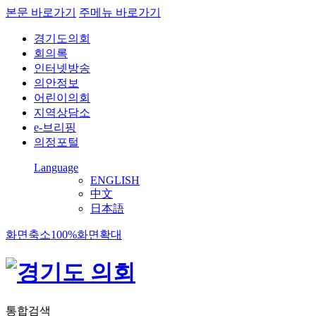
본문 바로가기
주메뉴 바로가기
경기도의회
회의록
인터넷방송
의안정보
어린이의회
지역상담소
e-브리핑
의정포털
Language
ENGLISH
中文
日本語
화면축소
100%
화면확대
통합검색