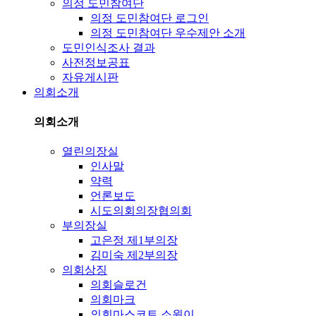
의정 도민참여단
의정 도민참여단 로그인
의정 도민참여단 우수제안 소개
도민인식조사 결과
사전정보공표
자유게시판
의회소개
의회소개
열린의장실
인사말
약력
언론보도
시도의회의장협의회
부의장실
고은정 제1부의장
김미숙 제2부의장
의회상징
의회슬로건
의회마크
의회마스코트 소원이