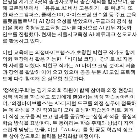
운영을 계기로 4곳의 출판사로부터 출간 제의를 받았으며, 올
해 골든래빗에서 「유튜브 AI 비서 고용하기」를 펴냈다. 또
한 패스트캠퍼스, 클래스101, 아이스크림 연수원 등 주요 교육
플랫폼들로부터 AI 강의 요청을 받았으며, 구글과의 공식 협
업을 통해 충청남도교육청 교사를 대상으로 AI 업무 자동화
연수를 진행했다. 현재는 서울시교육청 AI·에듀테크 선도교사
로 활동하고 있다.
이번 교육에는 의정바이브랩스가 초청한 박현규 작가도 함께
의회 현장에서 활용 가능한 「바이브 코딩」 강의로 AI 자동
화 사례를 더했다. 박현규 작가는 AI 바이브 코딩 분야의 저술
과 강연을 활발히 이어 오고 있으며 공공 부문 AI 도입 프로젝
트에 다수 참여해 온 실무형 전문가다.
‘정책연구회’는 경기도의회 직원이 함께 참여해 의정 현장의
정책 의제를 학습하고 도민에게 환원하는 의정 학습동아리이
며, ‘의정바이브랩스’는 AI·디지털 도구를 의정 실무에 접목하
는 데 관심을 가진 직원들이 모여 결성한 학습동아리로, 회원
이 직접 도구를 써 보고 결과를 공유하는 ‘실험과 적용’ 중심의
학습 방식을 표방한다. 두 동아리는 학습 주제와 방법이 자연
스럽게 맞닿는 만큼, 이번 「AI-day」를 첫 공동 학습의 장으
로 삼아 앞으로의 협력을 본격화할 예정이다.