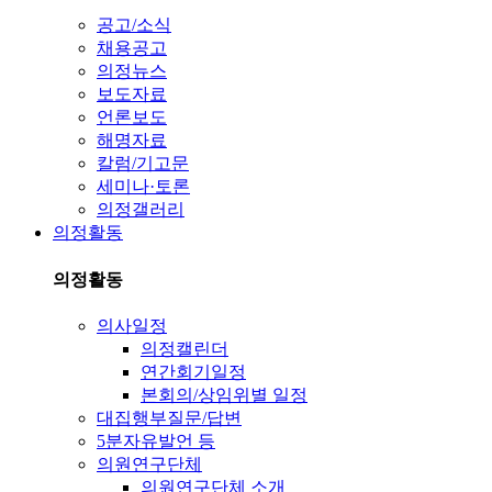
공고/소식
채용공고
의정뉴스
보도자료
언론보도
해명자료
칼럼/기고문
세미나·토론
의정갤러리
의정활동
의정활동
의사일정
의정캘린더
연간회기일정
본회의/상임위별 일정
대집행부질문/답변
5분자유발언 등
의원연구단체
의원연구단체 소개