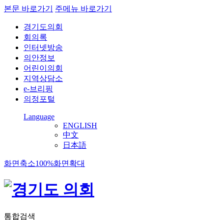
본문 바로가기
주메뉴 바로가기
경기도의회
회의록
인터넷방송
의안정보
어린이의회
지역상담소
e-브리핑
의정포털
Language
ENGLISH
中文
日本語
화면축소
100%
화면확대
통합검색