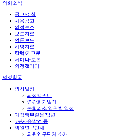
의회소식
공고/소식
채용공고
의정뉴스
보도자료
언론보도
해명자료
칼럼/기고문
세미나·토론
의정갤러리
의정활동
의사일정
의정캘린더
연간회기일정
본회의/상임위별 일정
대집행부질문/답변
5분자유발언 등
의원연구단체
의원연구단체 소개