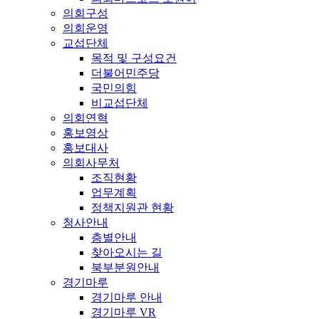
의회구성
의회운영
교섭단체
목적 및 구성요건
더불어민주당
국민의힘
비교섭단체
의회연혁
홍보영상
홍보대사
의회사무처
조직현황
업무계획
정책지원관 현황
청사안내
층별안내
찾아오시는 길
북부분원안내
경기마루
경기마루 안내
경기마루 VR