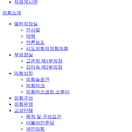
자유게시판
의회소개
열린의장실
인사말
약력
언론보도
시도의회의장협의회
부의장실
고은정 제1부의장
김미숙 제2부의장
의회상징
의회슬로건
의회마크
의회마스코트 소원이
의회구성
의회운영
교섭단체
목적 및 구성요건
더불어민주당
국민의힘