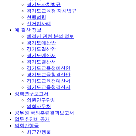
경기도자치법규
경기도교육청 자치법규
현행법령
선거법사례
예·결산 정보
예결산 관련 분석 정보
경기도예산안
경기도결산안
경기도예산서
경기도결산서
경기도교육청예산안
경기도교육청결산안
경기도교육청예산서
경기도교육청결산서
정책연구보고서
의원연구단체
의회사무처
공무원 국외훈련결과보고서
업무추진비 공개
의회간행물
최근간행물