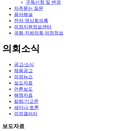
구독신청 및 변경
자주묻는 질문
용어해설
전자·영상회의록
의정지원정보센터
국회·지방의회 의정정보
의회소식
공고/소식
채용공고
의정뉴스
보도자료
언론보도
해명자료
칼럼/기고문
세미나·토론
의정갤러리
보도자료