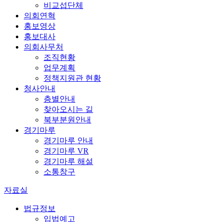
비교섭단체
의회연혁
홍보영상
홍보대사
의회사무처
조직현황
업무계획
정책지원관 현황
청사안내
층별안내
찾아오시는 길
북부분원안내
경기마루
경기마루 안내
경기마루 VR
경기마루 해설
소통창구
자료실
법규정보
입법예고