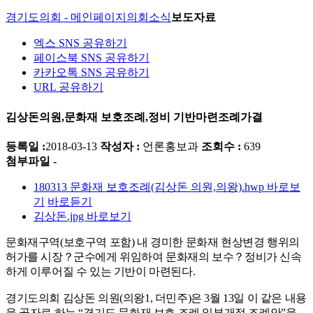
경기도의회 - 메인페이지
의회소식
보도자료
엑스 SNS 공유하기
페이스북 SNS 공유하기
카카오톡 SNS 공유하기
URL 공유하기
김상돈의원,문화재 보호조례,정비 기반마련조례가결
등록일 :
2018-03-13
작성자 :
언론홍보과
조회수 :
639
첨부파일 -
180313 문화재 보호조례(김상돈 의원,의왕).hwp
바로보
기
바로듣기
김상돈.jpg
바로보기
문화재구역
(
보호구역 포함
)
내 경미한 문화재 현상변경 행위의
허가를 시장
？
군수에게 위임하여 문화재의 보수
？
정비가 신속
하게 이루어질 수 있는 기반이 마련된다
.
경기도의회 김상돈 의원
(
의왕
1,
더민주
)
은
3
월
13
일 이 같은 내용
을 골자로 하는
“
경기도 문화재 보호 조례 일부개정 조례안
”
을