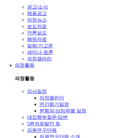
공고/소식
채용공고
의정뉴스
보도자료
언론보도
해명자료
칼럼/기고문
세미나·토론
의정갤러리
의정활동
의정활동
의사일정
의정캘린더
연간회기일정
본회의/상임위별 일정
대집행부질문/답변
5분자유발언 등
의원연구단체
의원연구단체 소개