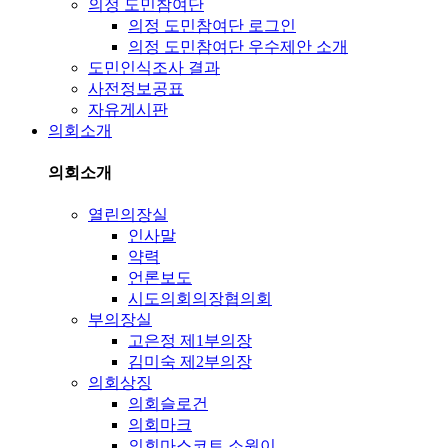
의정 도민참여단
의정 도민참여단 로그인
의정 도민참여단 우수제안 소개
도민인식조사 결과
사전정보공표
자유게시판
의회소개
의회소개
열린의장실
인사말
약력
언론보도
시도의회의장협의회
부의장실
고은정 제1부의장
김미숙 제2부의장
의회상징
의회슬로건
의회마크
의회마스코트 소원이