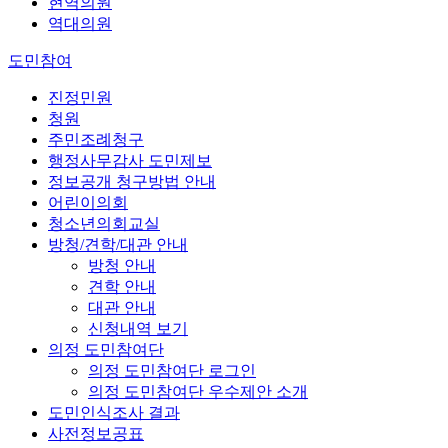
현역의원
역대의원
도민참여
진정민원
청원
주민조례청구
행정사무감사 도민제보
정보공개 청구방법 안내
어린이의회
청소년의회교실
방청/견학/대관 안내
방청 안내
견학 안내
대관 안내
신청내역 보기
의정 도민참여단
의정 도민참여단 로그인
의정 도민참여단 우수제안 소개
도민인식조사 결과
사전정보공표