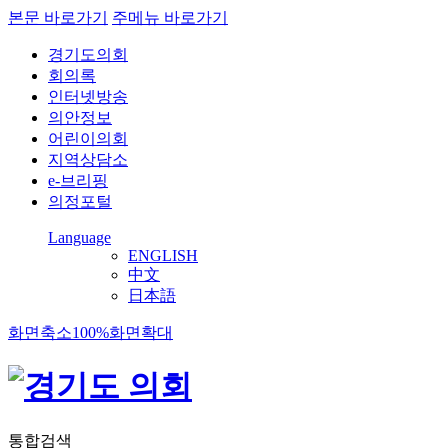
본문 바로가기
주메뉴 바로가기
경기도의회
회의록
인터넷방송
의안정보
어린이의회
지역상담소
e-브리핑
의정포털
Language
ENGLISH
中文
日本語
화면축소
100%
화면확대
통합검색