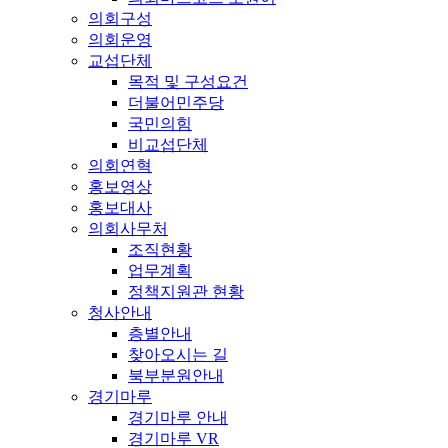
의회구성
의회운영
교섭단체
목적 및 구성요건
더불어민주당
국민의힘
비교섭단체
의회연혁
홍보영상
홍보대사
의회사무처
조직현황
업무계획
정책지원관 현황
청사안내
층별안내
찾아오시는 길
북부분원안내
경기마루
경기마루 안내
경기마루 VR