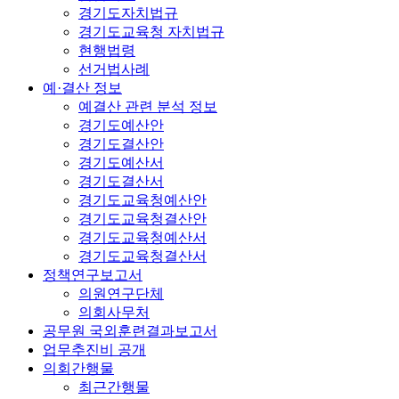
경기도자치법규
경기도교육청 자치법규
현행법령
선거법사례
예·결산 정보
예결산 관련 분석 정보
경기도예산안
경기도결산안
경기도예산서
경기도결산서
경기도교육청예산안
경기도교육청결산안
경기도교육청예산서
경기도교육청결산서
정책연구보고서
의원연구단체
의회사무처
공무원 국외훈련결과보고서
업무추진비 공개
의회간행물
최근간행물