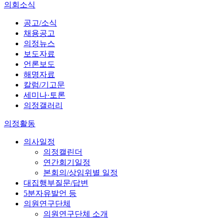
의회소식
공고/소식
채용공고
의정뉴스
보도자료
언론보도
해명자료
칼럼/기고문
세미나·토론
의정갤러리
의정활동
의사일정
의정캘린더
연간회기일정
본회의/상임위별 일정
대집행부질문/답변
5분자유발언 등
의원연구단체
의원연구단체 소개