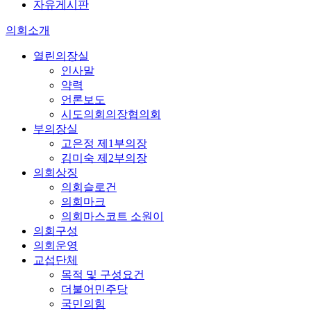
자유게시판
의회소개
열린의장실
인사말
약력
언론보도
시도의회의장협의회
부의장실
고은정 제1부의장
김미숙 제2부의장
의회상징
의회슬로건
의회마크
의회마스코트 소원이
의회구성
의회운영
교섭단체
목적 및 구성요건
더불어민주당
국민의힘