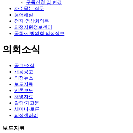
구독신청 및 변경
자주묻는 질문
용어해설
전자·영상회의록
의정지원정보센터
국회·지방의회 의정정보
의회소식
공고/소식
채용공고
의정뉴스
보도자료
언론보도
해명자료
칼럼/기고문
세미나·토론
의정갤러리
보도자료