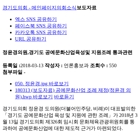
경기도의회 - 메인페이지
의회소식
보도자료
엑스 SNS 공유하기
페이스북 SNS 공유하기
카카오톡 SNS 공유하기
URL 공유하기
정윤경의원,경기도 공예문화산업육성및 지원조례 통과관련
등록일 :
2018-03-13
작성자 :
언론홍보과
조회수 :
550
첨부파일 -
050. 정윤경.jpg
바로보기
180313 (보도자료) 공예문화산업 조례 제정(정윤경 의
원).hwp
바로보기
바로듣기
경기도의회 정윤경 도의원
(
더불어민주당
,
비례
)
이 대표발의한
「
경기도 공예문화
산업 육성 및 지원에 관한 조례
」
가
2018
년
3
월
13
일 경기도의회 제
326
회 임시회 문화체육관광위원회를 통
과하여 공예문화산업에 대한 제도적 근거가 마련되었다
.