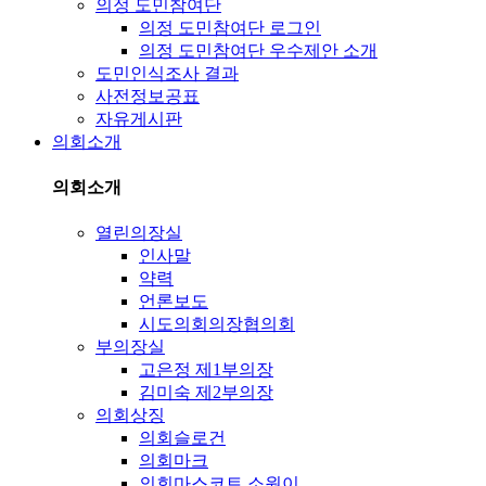
의정 도민참여단
의정 도민참여단 로그인
의정 도민참여단 우수제안 소개
도민인식조사 결과
사전정보공표
자유게시판
의회소개
의회소개
열린의장실
인사말
약력
언론보도
시도의회의장협의회
부의장실
고은정 제1부의장
김미숙 제2부의장
의회상징
의회슬로건
의회마크
의회마스코트 소원이