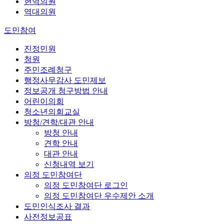
현역의원
역대의원
도민참여
진정민원
청원
주민조례청구
행정사무감사 도민제보
정보공개 청구방법 안내
어린이의회
청소년의회교실
방청/견학/대관 안내
방청 안내
견학 안내
대관 안내
신청내역 보기
의정 도민참여단
의정 도민참여단 로그인
의정 도민참여단 우수제안 소개
도민인식조사 결과
사전정보공표