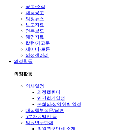
공고/소식
채용공고
의정뉴스
보도자료
언론보도
해명자료
칼럼/기고문
세미나·토론
의정갤러리
의정활동
의정활동
의사일정
의정캘린더
연간회기일정
본회의/상임위별 일정
대집행부질문/답변
5분자유발언 등
의원연구단체
의원연구단체 소개