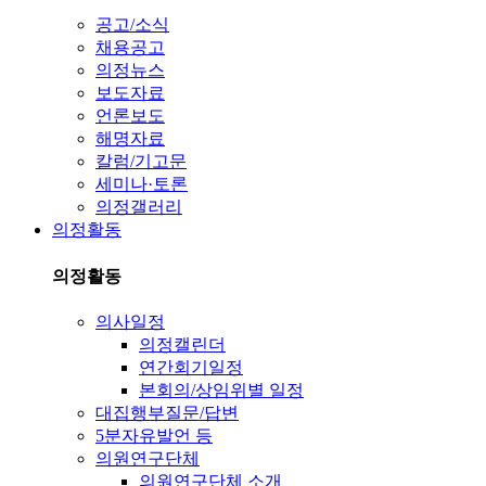
공고/소식
채용공고
의정뉴스
보도자료
언론보도
해명자료
칼럼/기고문
세미나·토론
의정갤러리
의정활동
의정활동
의사일정
의정캘린더
연간회기일정
본회의/상임위별 일정
대집행부질문/답변
5분자유발언 등
의원연구단체
의원연구단체 소개