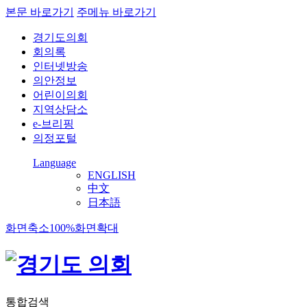
본문 바로가기
주메뉴 바로가기
경기도의회
회의록
인터넷방송
의안정보
어린이의회
지역상담소
e-브리핑
의정포털
Language
ENGLISH
中文
日本語
화면축소
100%
화면확대
통합검색