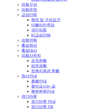
의회구성
의회운영
교섭단체
목적 및 구성요건
더불어민주당
국민의힘
비교섭단체
의회연혁
홍보영상
홍보대사
의회사무처
조직현황
업무계획
정책지원관 현황
청사안내
층별안내
찾아오시는 길
북부분원안내
경기마루
경기마루 안내
경기마루 VR