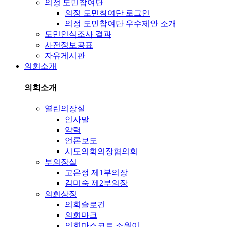
의정 도민참여단
의정 도민참여단 로그인
의정 도민참여단 우수제안 소개
도민인식조사 결과
사전정보공표
자유게시판
의회소개
의회소개
열린의장실
인사말
약력
언론보도
시도의회의장협의회
부의장실
고은정 제1부의장
김미숙 제2부의장
의회상징
의회슬로건
의회마크
의회마스코트 소원이