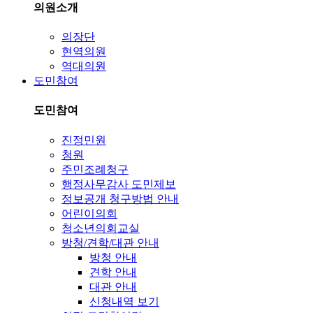
의원소개
의장단
현역의원
역대의원
도민참여
도민참여
진정민원
청원
주민조례청구
행정사무감사 도민제보
정보공개 청구방법 안내
어린이의회
청소년의회교실
방청/견학/대관 안내
방청 안내
견학 안내
대관 안내
신청내역 보기