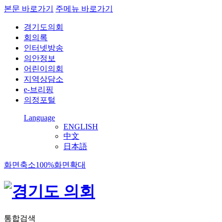
본문 바로가기
주메뉴 바로가기
경기도의회
회의록
인터넷방송
의안정보
어린이의회
지역상담소
e-브리핑
의정포털
Language
ENGLISH
中文
日本語
화면축소
100%
화면확대
통합검색