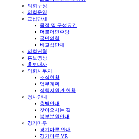
의회구성
의회운영
교섭단체
목적 및 구성요건
더불어민주당
국민의힘
비교섭단체
의회연혁
홍보영상
홍보대사
의회사무처
조직현황
업무계획
정책지원관 현황
청사안내
층별안내
찾아오시는 길
북부분원안내
경기마루
경기마루 안내
경기마루 VR