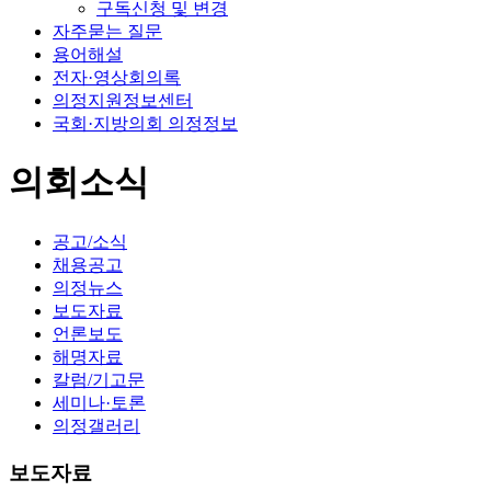
구독신청 및 변경
자주묻는 질문
용어해설
전자·영상회의록
의정지원정보센터
국회·지방의회 의정정보
의회소식
공고/소식
채용공고
의정뉴스
보도자료
언론보도
해명자료
칼럼/기고문
세미나·토론
의정갤러리
보도자료