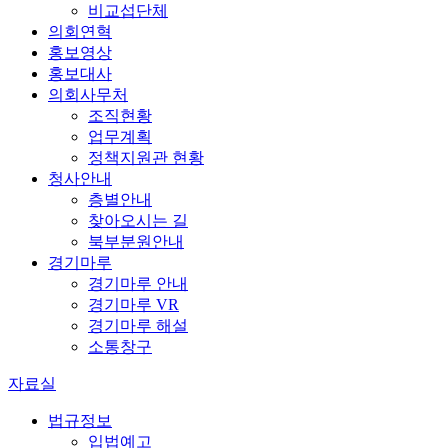
비교섭단체
의회연혁
홍보영상
홍보대사
의회사무처
조직현황
업무계획
정책지원관 현황
청사안내
층별안내
찾아오시는 길
북부분원안내
경기마루
경기마루 안내
경기마루 VR
경기마루 해설
소통창구
자료실
법규정보
입법예고