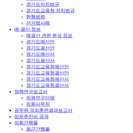
경기도자치법규
경기도교육청 자치법규
현행법령
선거법사례
예·결산 정보
예결산 관련 분석 정보
경기도예산안
경기도결산안
경기도예산서
경기도결산서
경기도교육청예산안
경기도교육청결산안
경기도교육청예산서
경기도교육청결산서
정책연구보고서
의원연구단체
의회사무처
공무원 국외훈련결과보고서
업무추진비 공개
의회간행물
최근간행물