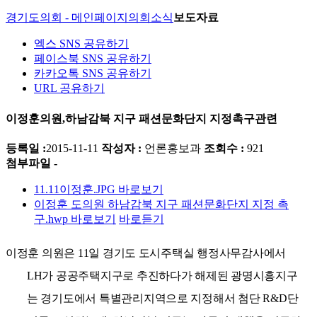
경기도의회 - 메인페이지
의회소식
보도자료
엑스 SNS 공유하기
페이스북 SNS 공유하기
카카오톡 SNS 공유하기
URL 공유하기
이정훈의원,하남감북 지구 패션문화단지 지정촉구관련
등록일 :
2015-11-11
작성자 :
언론홍보과
조회수 :
921
첨부파일 -
11.11이정훈.JPG
바로보기
이정훈 도의원 하남감북 지구 패션문화단지 지정 촉
구.hwp
바로보기
바로듣기
이정훈 의원은
11
일 경기도 도시주택실 행정사무감사에서
LH
가 공공주택지구로 추진하다가 해제된 광명시흥지구
는 경기도에서 특별관리지역으로 지정해서 첨단
R&D
단