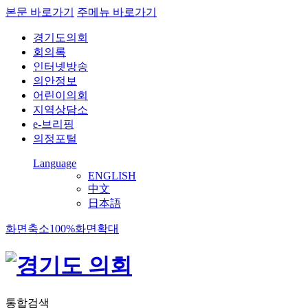
본문 바로가기
주메뉴 바로가기
경기도의회
회의록
인터넷방송
의안정보
어린이의회
지역상담소
e-브리핑
의정포털
Language
ENGLISH
中文
日本語
화면축소
100%
화면확대
통합검색