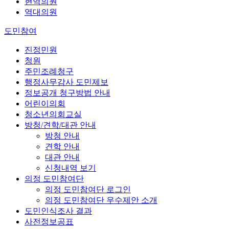
현역의원
역대의원
도민참여
진정민원
청원
주민조례청구
행정사무감사 도민제보
정보공개 청구방법 안내
어린이의회
청소년의회교실
방청/견학/대관 안내
방청 안내
견학 안내
대관 안내
신청내역 보기
의정 도민참여단
의정 도민참여단 로그인
의정 도민참여단 우수제안 소개
도민인식조사 결과
사전정보공표