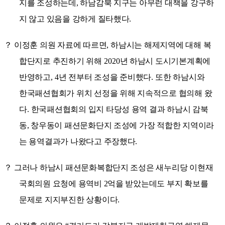
지를 조성하는데
,
하남감북 지구는 아무런 대책을 강구하
지 않고 있음을 강하게 질타했다
.
？
이정훈 의원 자료에 따르면
,
하남시는 해제지역에 대해 복
합단지로 추진하기 위해
2020
년 하남시 도시기본계획에
반영하고
, 4
년 전부터 조성을 준비했다
.
또한 하남시와
한국패션협회가 위치 선정을 위해 지속적으로 협의해 왔
다
.
한국패션협회
의 입지 타당성 용역 결과 하남시 감북
동
,
창우동이 패션문화단지 조성에 가장 적합한 지역이라
는 용역결과가 나왔다고 주장했다
.
？
그러나
하남시 패션문화복합단지 조성은 새누리당 이현재
국회의원 요청에 용역비
2
억을 받았는데도 부지 확보를
문제로 지지부진한 상황이다
.