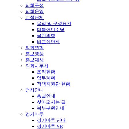
의회구성
의회운영
교섭단체
목적 및 구성요건
더불어민주당
국민의힘
비교섭단체
의회연혁
홍보영상
홍보대사
의회사무처
조직현황
업무계획
정책지원관 현황
청사안내
층별안내
찾아오시는 길
북부분원안내
경기마루
경기마루 안내
경기마루 VR