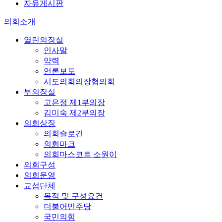
자유게시판
의회소개
열린의장실
인사말
약력
언론보도
시도의회의장협의회
부의장실
고은정 제1부의장
김미숙 제2부의장
의회상징
의회슬로건
의회마크
의회마스코트 소원이
의회구성
의회운영
교섭단체
목적 및 구성요건
더불어민주당
국민의힘