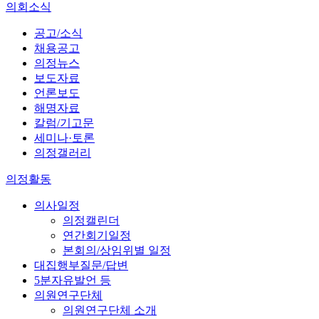
의회소식
공고/소식
채용공고
의정뉴스
보도자료
언론보도
해명자료
칼럼/기고문
세미나·토론
의정갤러리
의정활동
의사일정
의정캘린더
연간회기일정
본회의/상임위별 일정
대집행부질문/답변
5분자유발언 등
의원연구단체
의원연구단체 소개