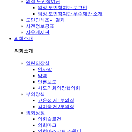
의정 도민참여단
의정 도민참여단 로그인
의정 도민참여단 우수제안 소개
도민인식조사 결과
사전정보공표
자유게시판
의회소개
의회소개
열린의장실
인사말
약력
언론보도
시도의회의장협의회
부의장실
고은정 제1부의장
김미숙 제2부의장
의회상징
의회슬로건
의회마크
의회마스코트 소원이