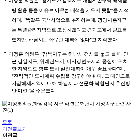
？
이정훈 의원은
“
경기도가 감북지구 개발제한구역 해제물
량 활용 등을 이유로 아무런 대책을 세우지 못함
”
을 지적
하며
, “
똑같은 국책사업으로 추진하는데
,
광명시흥지구
는 특별관리지역으로 조성하겠다고 경기도에서 발표를
했지만
,
하남시는 아무런 대책이 없다
”
고 지적했다
.
？
이정훈 의원은
“
감북지구는 하남시 전체를 놓고 볼 때 인
근 감일지구
,
위례신도시
,
미사강변도시의 중심에 위치
한 지역으로 향후 도시 발전계획이 매우 중요하다
”
며
,
“
전략적인 도시계획 수립을 강구해야 한다
.
그 대안으로
사업해제지역에 대해 하남시 패션문화 복합단지 추진방
안 마련
”
을 주문했다
.
목록
이전글보기
이전글