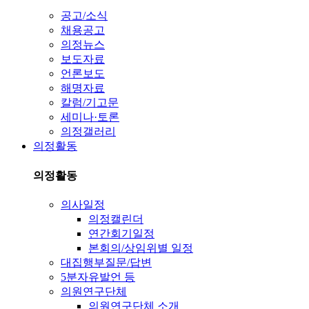
공고/소식
채용공고
의정뉴스
보도자료
언론보도
해명자료
칼럼/기고문
세미나·토론
의정갤러리
의정활동
의정활동
의사일정
의정캘린더
연간회기일정
본회의/상임위별 일정
대집행부질문/답변
5분자유발언 등
의원연구단체
의원연구단체 소개