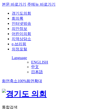
본문 바로가기
주메뉴 바로가기
경기도의회
회의록
인터넷방송
의안정보
어린이의회
지역상담소
e-브리핑
의정포털
Language
ENGLISH
中文
日本語
화면축소
100%
화면확대
통합검색