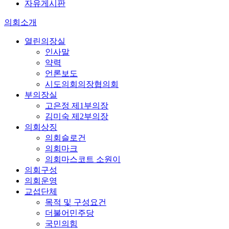
자유게시판
의회소개
열린의장실
인사말
약력
언론보도
시도의회의장협의회
부의장실
고은정 제1부의장
김미숙 제2부의장
의회상징
의회슬로건
의회마크
의회마스코트 소원이
의회구성
의회운영
교섭단체
목적 및 구성요건
더불어민주당
국민의힘