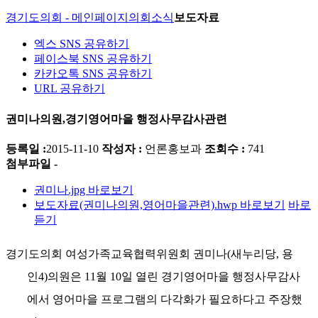
경기도의회 - 메인페이지
의회소식
보도자료
엑스 SNS 공유하기
페이스북 SNS 공유하기
카카오톡 SNS 공유하기
URL 공유하기
권미나의원,경기영어마을 행정사무감사관련
등록일 :
2015-11-10
작성자 :
언론홍보과
조회수 :
741
첨부파일 -
권미나.jpg
바로보기
보도자료(권미나의원,영어마을관련).hwp
바로보기
바로
듣기
경기도의회 여성가족교육협력위원회 권미나
(
새누리당
,
용
인
4)
의원은
11
월
10
일 열린 경기영어마을 행정사무감사
에서 영어마을 프로그램의 다각화가 필요하다고 주장했