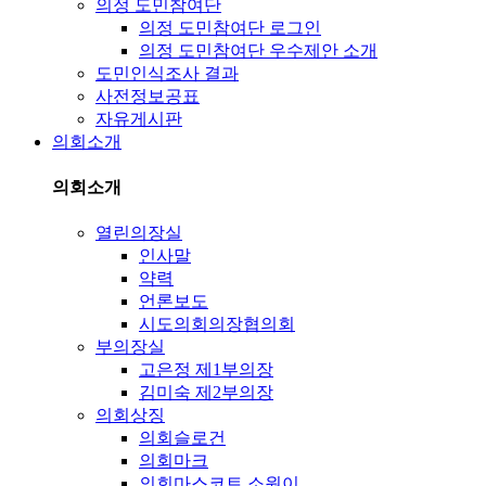
의정 도민참여단
의정 도민참여단 로그인
의정 도민참여단 우수제안 소개
도민인식조사 결과
사전정보공표
자유게시판
의회소개
의회소개
열린의장실
인사말
약력
언론보도
시도의회의장협의회
부의장실
고은정 제1부의장
김미숙 제2부의장
의회상징
의회슬로건
의회마크
의회마스코트 소원이