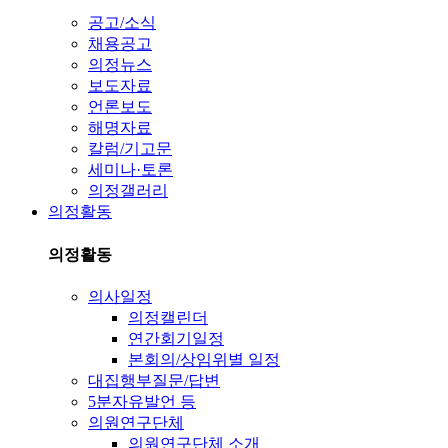
공고/소식
채용공고
의정뉴스
보도자료
언론보도
해명자료
칼럼/기고문
세미나·토론
의정갤러리
의정활동
의정활동
의사일정
의정캘린더
연간회기일정
본회의/상임위별 일정
대집행부질문/답변
5분자유발언 등
의원연구단체
의원연구단체 소개