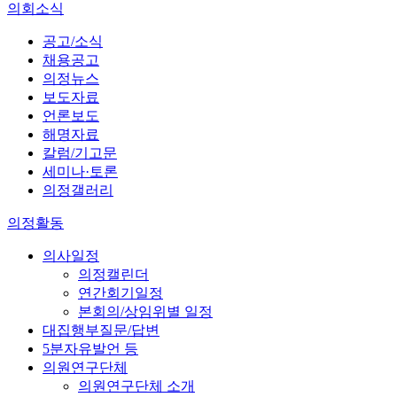
의회소식
공고/소식
채용공고
의정뉴스
보도자료
언론보도
해명자료
칼럼/기고문
세미나·토론
의정갤러리
의정활동
의사일정
의정캘린더
연간회기일정
본회의/상임위별 일정
대집행부질문/답변
5분자유발언 등
의원연구단체
의원연구단체 소개