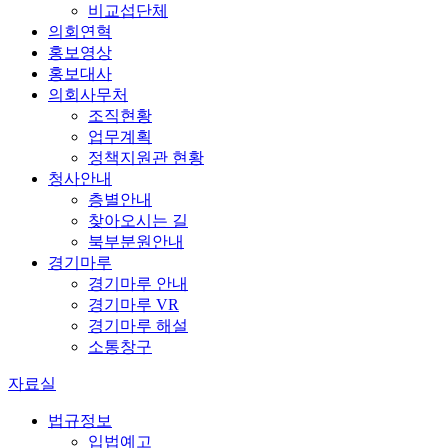
비교섭단체
의회연혁
홍보영상
홍보대사
의회사무처
조직현황
업무계획
정책지원관 현황
청사안내
층별안내
찾아오시는 길
북부분원안내
경기마루
경기마루 안내
경기마루 VR
경기마루 해설
소통창구
자료실
법규정보
입법예고