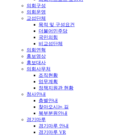
의회구성
의회운영
교섭단체
목적 및 구성요건
더불어민주당
국민의힘
비교섭단체
의회연혁
홍보영상
홍보대사
의회사무처
조직현황
업무계획
정책지원관 현황
청사안내
층별안내
찾아오시는 길
북부분원안내
경기마루
경기마루 안내
경기마루 VR