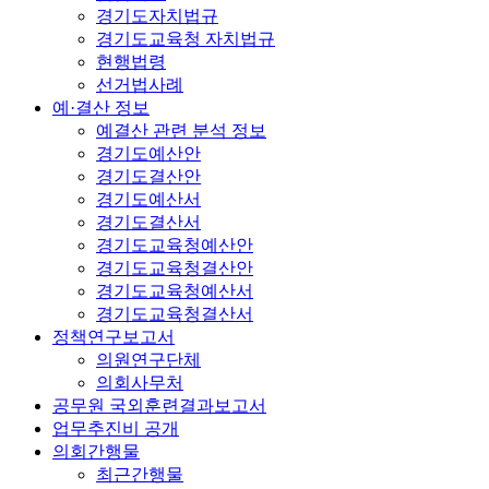
경기도자치법규
경기도교육청 자치법규
현행법령
선거법사례
예·결산 정보
예결산 관련 분석 정보
경기도예산안
경기도결산안
경기도예산서
경기도결산서
경기도교육청예산안
경기도교육청결산안
경기도교육청예산서
경기도교육청결산서
정책연구보고서
의원연구단체
의회사무처
공무원 국외훈련결과보고서
업무추진비 공개
의회간행물
최근간행물