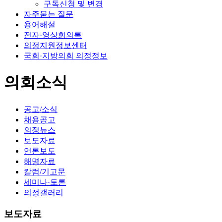
구독신청 및 변경
자주묻는 질문
용어해설
전자·영상회의록
의정지원정보센터
국회·지방의회 의정정보
의회소식
공고/소식
채용공고
의정뉴스
보도자료
언론보도
해명자료
칼럼/기고문
세미나·토론
의정갤러리
보도자료