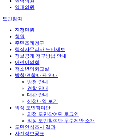
현역의원
역대의원
도민참여
진정민원
청원
주민조례청구
행정사무감사 도민제보
정보공개 청구방법 안내
어린이의회
청소년의회교실
방청/견학/대관 안내
방청 안내
견학 안내
대관 안내
신청내역 보기
의정 도민참여단
의정 도민참여단 로그인
의정 도민참여단 우수제안 소개
도민인식조사 결과
사전정보공표