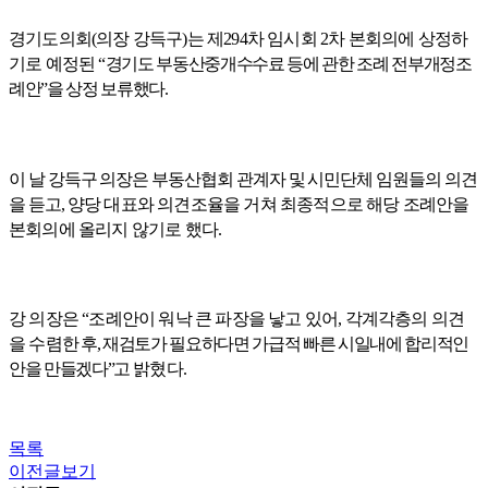
경기도의회
(
의장 강득구
)
는 제
294
차 임시회
2
차 본회의에 상정하
기로 예정된
“
경기도 부동산중개수수료 등에 관한 조례 전부개정조
례안
”
을 상정 보류했다
.
이 날 강득구 의장은 부동산협회 관계자 및 시민단체 임원들의 의견
을 듣고
,
양당 대표와 의견조율을 거쳐 최종적으로 해당 조례안을
본회의에 올리지 않기로 했다
.
강 의장은
“
조례안이 워낙 큰 파장을 낳고 있어
,
각계각층의 의견
을 수렴
한 후
,
재검토가 필요하다면 가급적 빠른 시일내에 합리적인
안을 만들겠다
”
고
밝혔다
.
목록
이전글보기