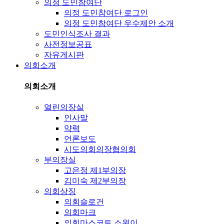
의정 도민참여단
의정 도민참여단 로그인
의정 도민참여단 우수제안 소개
도민인식조사 결과
사전정보공표
자유게시판
의회소개
의회소개
열린의장실
인사말
약력
언론보도
시도의회의장협의회
부의장실
고은정 제1부의장
김미숙 제2부의장
의회상징
의회슬로건
의회마크
의회마스코트 소원이