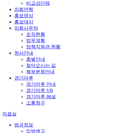
비교섭단체
의회연혁
홍보영상
홍보대사
의회사무처
조직현황
업무계획
정책지원관 현황
청사안내
층별안내
찾아오시는 길
북부분원안내
경기마루
경기마루 안내
경기마루 VR
경기마루 해설
소통창구
자료실
법규정보
입법예고