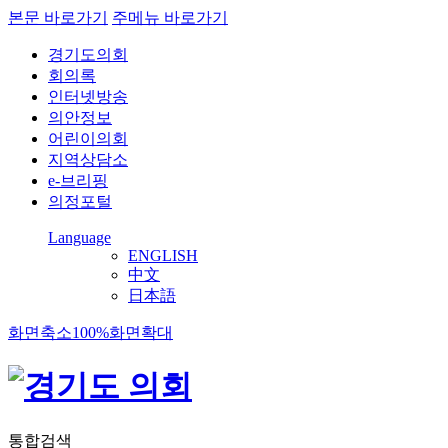
본문 바로가기
주메뉴 바로가기
경기도의회
회의록
인터넷방송
의안정보
어린이의회
지역상담소
e-브리핑
의정포털
Language
ENGLISH
中文
日本語
화면축소
100%
화면확대
통합검색