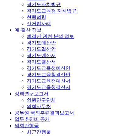
경기도자치법규
경기도교육청 자치법규
현행법령
선거법사례
예·결산 정보
예결산 관련 분석 정보
경기도예산안
경기도결산안
경기도예산서
경기도결산서
경기도교육청예산안
경기도교육청결산안
경기도교육청예산서
경기도교육청결산서
정책연구보고서
의원연구단체
의회사무처
공무원 국외훈련결과보고서
업무추진비 공개
의회간행물
최근간행물