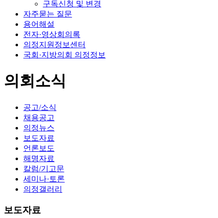
구독신청 및 변경
자주묻는 질문
용어해설
전자·영상회의록
의정지원정보센터
국회·지방의회 의정정보
의회소식
공고/소식
채용공고
의정뉴스
보도자료
언론보도
해명자료
칼럼/기고문
세미나·토론
의정갤러리
보도자료