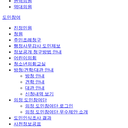
현역의원
역대의원
도민참여
진정민원
청원
주민조례청구
행정사무감사 도민제보
정보공개 청구방법 안내
어린이의회
청소년의회교실
방청/견학/대관 안내
방청 안내
견학 안내
대관 안내
신청내역 보기
의정 도민참여단
의정 도민참여단 로그인
의정 도민참여단 우수제안 소개
도민인식조사 결과
사전정보공표