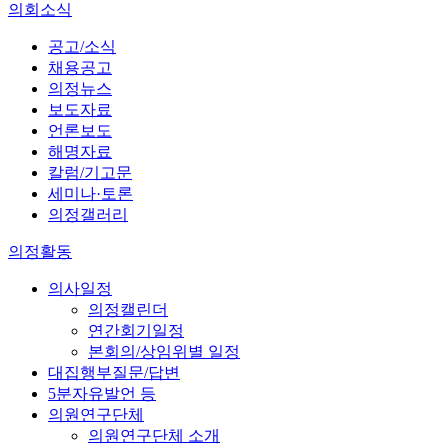
의회소식
공고/소식
채용공고
의정뉴스
보도자료
언론보도
해명자료
칼럼/기고문
세미나·토론
의정갤러리
의정활동
의사일정
의정캘린더
연간회기일정
본회의/상임위별 일정
대집행부질문/답변
5분자유발언 등
의원연구단체
의원연구단체 소개