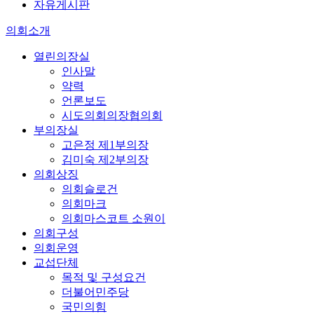
자유게시판
의회소개
열린의장실
인사말
약력
언론보도
시도의회의장협의회
부의장실
고은정 제1부의장
김미숙 제2부의장
의회상징
의회슬로건
의회마크
의회마스코트 소원이
의회구성
의회운영
교섭단체
목적 및 구성요건
더불어민주당
국민의힘