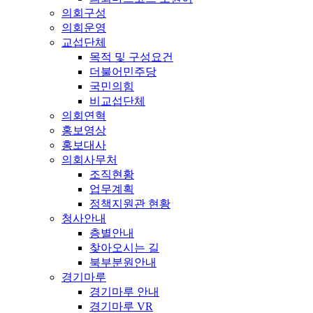
의회구성
의회운영
교섭단체
목적 및 구성요건
더불어민주당
국민의힘
비교섭단체
의회연혁
홍보영상
홍보대사
의회사무처
조직현황
업무계획
정책지원관 현황
청사안내
층별안내
찾아오시는 길
북부분원안내
경기마루
경기마루 안내
경기마루 VR