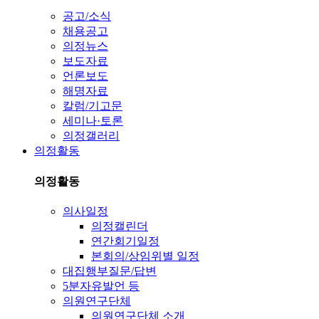
공고/소식
채용공고
의정뉴스
보도자료
언론보도
해명자료
칼럼/기고문
세미나·토론
의정갤러리
의정활동
의정활동
의사일정
의정캘린더
연간회기일정
본회의/상임위별 일정
대집행부질문/답변
5분자유발언 등
의원연구단체
의원연구단체 소개