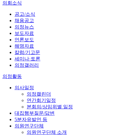
의회소식
공고/소식
채용공고
의정뉴스
보도자료
언론보도
해명자료
칼럼/기고문
세미나·토론
의정갤러리
의정활동
의사일정
의정캘린더
연간회기일정
본회의/상임위별 일정
대집행부질문/답변
5분자유발언 등
의원연구단체
의원연구단체 소개