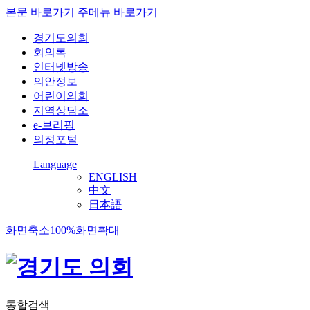
본문 바로가기
주메뉴 바로가기
경기도의회
회의록
인터넷방송
의안정보
어린이의회
지역상담소
e-브리핑
의정포털
Language
ENGLISH
中文
日本語
화면축소
100%
화면확대
통합검색