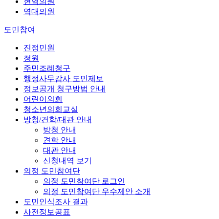
현역의원
역대의원
도민참여
진정민원
청원
주민조례청구
행정사무감사 도민제보
정보공개 청구방법 안내
어린이의회
청소년의회교실
방청/견학/대관 안내
방청 안내
견학 안내
대관 안내
신청내역 보기
의정 도민참여단
의정 도민참여단 로그인
의정 도민참여단 우수제안 소개
도민인식조사 결과
사전정보공표