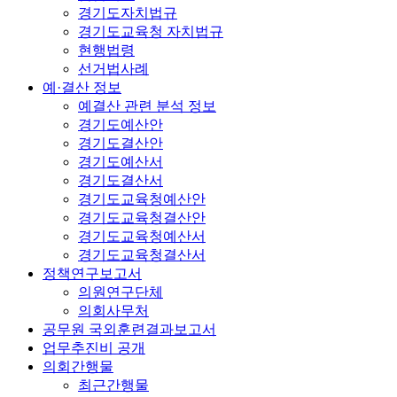
경기도자치법규
경기도교육청 자치법규
현행법령
선거법사례
예·결산 정보
예결산 관련 분석 정보
경기도예산안
경기도결산안
경기도예산서
경기도결산서
경기도교육청예산안
경기도교육청결산안
경기도교육청예산서
경기도교육청결산서
정책연구보고서
의원연구단체
의회사무처
공무원 국외훈련결과보고서
업무추진비 공개
의회간행물
최근간행물