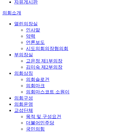
자유게시판
의회소개
열린의장실
인사말
약력
언론보도
시도의회의장협의회
부의장실
고은정 제1부의장
김미숙 제2부의장
의회상징
의회슬로건
의회마크
의회마스코트 소원이
의회구성
의회운영
교섭단체
목적 및 구성요건
더불어민주당
국민의힘