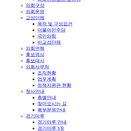
의회구성
의회운영
교섭단체
목적 및 구성요건
더불어민주당
국민의힘
비교섭단체
의회연혁
홍보영상
홍보대사
의회사무처
조직현황
업무계획
정책지원관 현황
청사안내
층별안내
찾아오시는 길
북부분원안내
경기마루
경기마루 안내
경기마루 VR