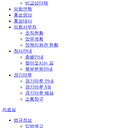
비교섭단체
의회연혁
홍보영상
홍보대사
의회사무처
조직현황
업무계획
정책지원관 현황
청사안내
층별안내
찾아오시는 길
북부분원안내
경기마루
경기마루 안내
경기마루 VR
경기마루 해설
소통창구
자료실
법규정보
입법예고