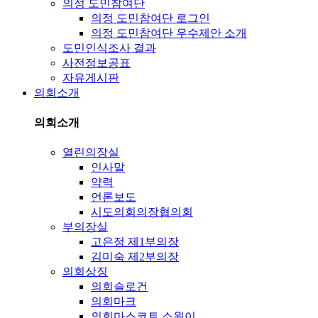
의정 도민참여단
의정 도민참여단 로그인
의정 도민참여단 우수제안 소개
도민인식조사 결과
사전정보공표
자유게시판
의회소개
의회소개
열린의장실
인사말
약력
언론보도
시도의회의장협의회
부의장실
고은정 제1부의장
김미숙 제2부의장
의회상징
의회슬로건
의회마크
의회마스코트 소원이