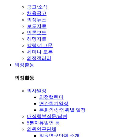
공고/소식
채용공고
의정뉴스
보도자료
언론보도
해명자료
칼럼/기고문
세미나·토론
의정갤러리
의정활동
의정활동
의사일정
의정캘린더
연간회기일정
본회의/상임위별 일정
대집행부질문/답변
5분자유발언 등
의원연구단체
의원연구단체 소개