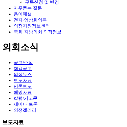
구독신청 및 변경
자주묻는 질문
용어해설
전자·영상회의록
의정지원정보센터
국회·지방의회 의정정보
의회소식
공고/소식
채용공고
의정뉴스
보도자료
언론보도
해명자료
칼럼/기고문
세미나·토론
의정갤러리
보도자료