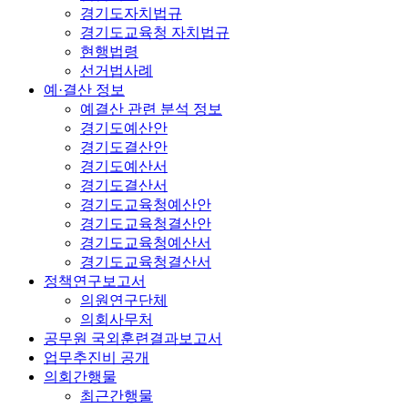
경기도자치법규
경기도교육청 자치법규
현행법령
선거법사례
예·결산 정보
예결산 관련 분석 정보
경기도예산안
경기도결산안
경기도예산서
경기도결산서
경기도교육청예산안
경기도교육청결산안
경기도교육청예산서
경기도교육청결산서
정책연구보고서
의원연구단체
의회사무처
공무원 국외훈련결과보고서
업무추진비 공개
의회간행물
최근간행물