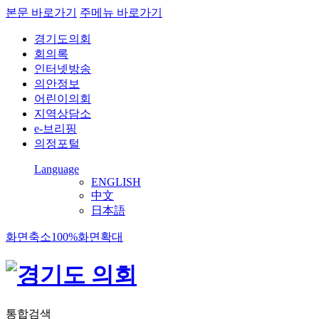
본문 바로가기
주메뉴 바로가기
경기도의회
회의록
인터넷방송
의안정보
어린이의회
지역상담소
e-브리핑
의정포털
Language
ENGLISH
中文
日本語
화면축소
100%
화면확대
통합검색