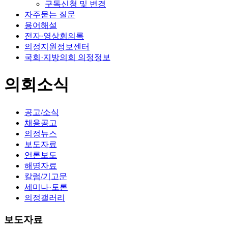
구독신청 및 변경
자주묻는 질문
용어해설
전자·영상회의록
의정지원정보센터
국회·지방의회 의정정보
의회소식
공고/소식
채용공고
의정뉴스
보도자료
언론보도
해명자료
칼럼/기고문
세미나·토론
의정갤러리
보도자료