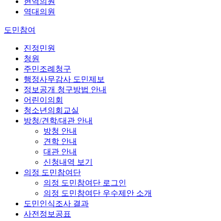
현역의원
역대의원
도민참여
진정민원
청원
주민조례청구
행정사무감사 도민제보
정보공개 청구방법 안내
어린이의회
청소년의회교실
방청/견학/대관 안내
방청 안내
견학 안내
대관 안내
신청내역 보기
의정 도민참여단
의정 도민참여단 로그인
의정 도민참여단 우수제안 소개
도민인식조사 결과
사전정보공표