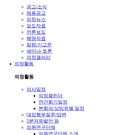
공고/소식
채용공고
의정뉴스
보도자료
언론보도
해명자료
칼럼/기고문
세미나·토론
의정갤러리
의정활동
의정활동
의사일정
의정캘린더
연간회기일정
본회의/상임위별 일정
대집행부질문/답변
5분자유발언 등
의원연구단체
의원연구단체 소개