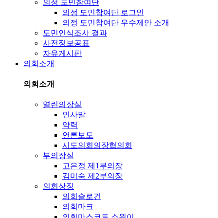
의정 도민참여단
의정 도민참여단 로그인
의정 도민참여단 우수제안 소개
도민인식조사 결과
사전정보공표
자유게시판
의회소개
의회소개
열린의장실
인사말
약력
언론보도
시도의회의장협의회
부의장실
고은정 제1부의장
김미숙 제2부의장
의회상징
의회슬로건
의회마크
의회마스코트 소원이