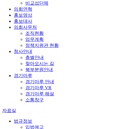
비교섭단체
의회연혁
홍보영상
홍보대사
의회사무처
조직현황
업무계획
정책지원관 현황
청사안내
층별안내
찾아오시는 길
북부분원안내
경기마루
경기마루 안내
경기마루 VR
경기마루 해설
소통창구
자료실
법규정보
입법예고