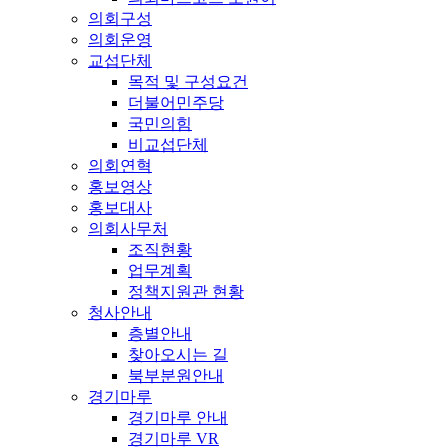
의회구성
의회운영
교섭단체
목적 및 구성요건
더불어민주당
국민의힘
비교섭단체
의회연혁
홍보영상
홍보대사
의회사무처
조직현황
업무계획
정책지원관 현황
청사안내
층별안내
찾아오시는 길
북부분원안내
경기마루
경기마루 안내
경기마루 VR