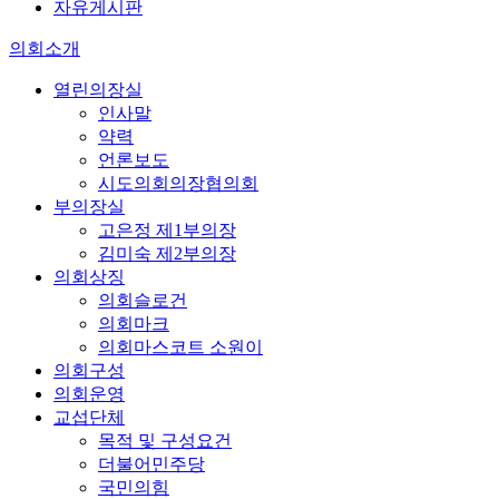
자유게시판
의회소개
열린의장실
인사말
약력
언론보도
시도의회의장협의회
부의장실
고은정 제1부의장
김미숙 제2부의장
의회상징
의회슬로건
의회마크
의회마스코트 소원이
의회구성
의회운영
교섭단체
목적 및 구성요건
더불어민주당
국민의힘