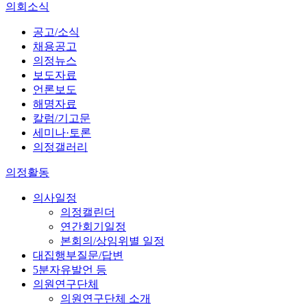
의회소식
공고/소식
채용공고
의정뉴스
보도자료
언론보도
해명자료
칼럼/기고문
세미나·토론
의정갤러리
의정활동
의사일정
의정캘린더
연간회기일정
본회의/상임위별 일정
대집행부질문/답변
5분자유발언 등
의원연구단체
의원연구단체 소개