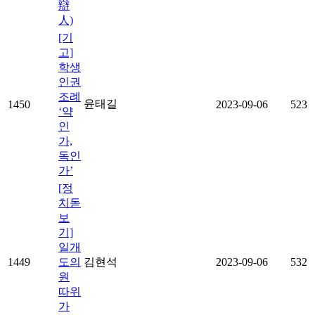
辯
人)
[기
고]
학생
인권
조례
윤태길
1450
2023-09-06
523
‘약
인
가,
독인
가’
[정
치돋
보
기]
일개
1449
도의
김현석
2023-09-06
532
원
따위
가