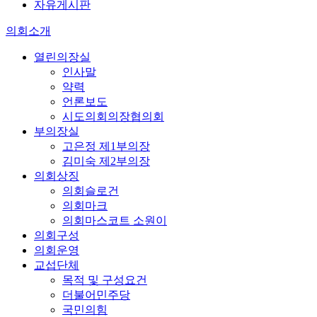
자유게시판
의회소개
열린의장실
인사말
약력
언론보도
시도의회의장협의회
부의장실
고은정 제1부의장
김미숙 제2부의장
의회상징
의회슬로건
의회마크
의회마스코트 소원이
의회구성
의회운영
교섭단체
목적 및 구성요건
더불어민주당
국민의힘