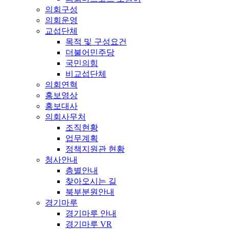
의회구성
의회운영
교섭단체
목적 및 구성요건
더불어민주당
국민의힘
비교섭단체
의회연혁
홍보영상
홍보대사
의회사무처
조직현황
업무계획
정책지원관 현황
청사안내
층별안내
찾아오시는 길
북부분원안내
경기마루
경기마루 안내
경기마루 VR