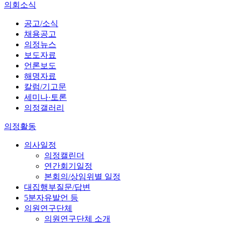
의회소식
공고/소식
채용공고
의정뉴스
보도자료
언론보도
해명자료
칼럼/기고문
세미나·토론
의정갤러리
의정활동
의사일정
의정캘린더
연간회기일정
본회의/상임위별 일정
대집행부질문/답변
5분자유발언 등
의원연구단체
의원연구단체 소개