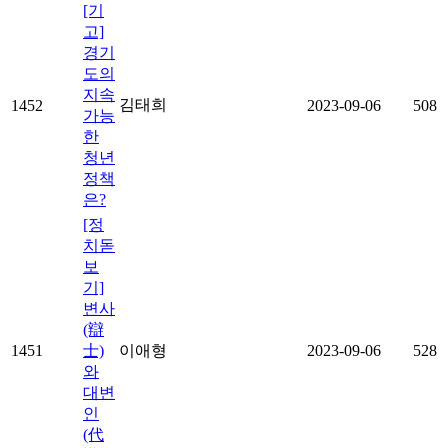
[기
고]
경기
도의
지속
김태희
1452
2023-09-06
508
가능
한
청년
정책
은?
[정
치돋
보
기]
변사
(辯
1451
士)
이애형
2023-09-06
528
와
대변
인
(代