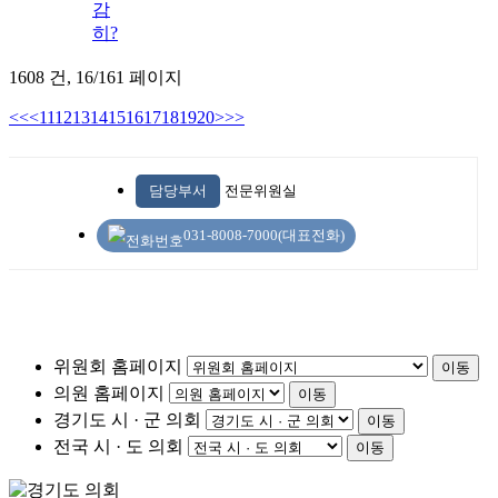
감
히?
1608 건,
16/161 페이지
<<
<
11
12
13
14
15
16
17
18
19
20
>
>>
담당부서
전문위원실
031-8008-7000(대표전화)
위원회 홈페이지
이동
의원 홈페이지
이동
경기도 시 · 군 의회
이동
전국 시 · 도 의회
이동