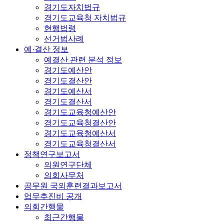
경기도자치법규
경기도교육청 자치법규
현행법령
선거법사례
예·결산 정보
예결산 관련 분석 정보
경기도예산안
경기도결산안
경기도예산서
경기도결산서
경기도교육청예산안
경기도교육청결산안
경기도교육청예산서
경기도교육청결산서
정책연구보고서
의원연구단체
의회사무처
공무원 국외훈련결과보고서
업무추진비 공개
의회간행물
최근간행물