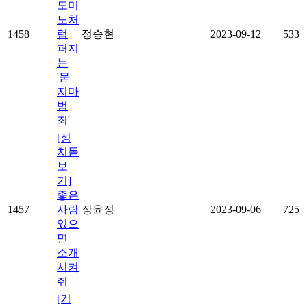
도미
노처
1458
럼
정승현
2023-09-12
533
퍼지
는
'묻
지마
범
죄'
[정
치돋
보
기]
좋은
1457
사람
장윤정
2023-09-06
725
있으
면
소개
시켜
줘
[기