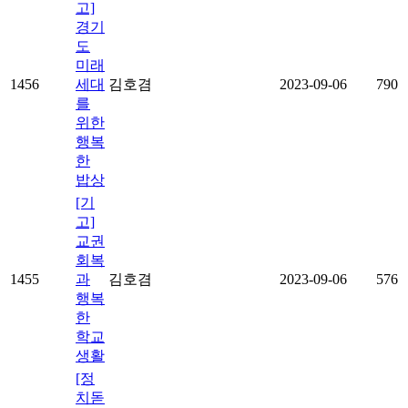
고]
경기
도
미래
1456
세대
김호겸
2023-09-06
790
를
위한
행복
한
밥상
[기
고]
교권
회복
1455
과
김호겸
2023-09-06
576
행복
한
학교
생활
[정
치돋