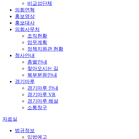
비교섭단체
의회연혁
홍보영상
홍보대사
의회사무처
조직현황
업무계획
정책지원관 현황
청사안내
층별안내
찾아오시는 길
북부분원안내
경기마루
경기마루 안내
경기마루 VR
경기마루 해설
소통창구
자료실
법규정보
입법예고