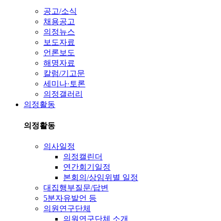
공고/소식
채용공고
의정뉴스
보도자료
언론보도
해명자료
칼럼/기고문
세미나·토론
의정갤러리
의정활동
의정활동
의사일정
의정캘린더
연간회기일정
본회의/상임위별 일정
대집행부질문/답변
5분자유발언 등
의원연구단체
의원연구단체 소개