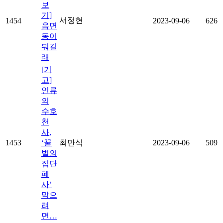
보
기]
서정현
1454
2023-09-06
626
읍면
동이
뭐길
래
[기
고]
인류
의
수호
천
사,
1453
‘꿀
최만식
2023-09-06
509
벌의
집단
폐
사’
막으
려
면…