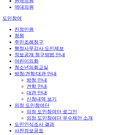
현역의원
역대의원
도민참여
진정민원
청원
주민조례청구
행정사무감사 도민제보
정보공개 청구방법 안내
어린이의회
청소년의회교실
방청/견학/대관 안내
방청 안내
견학 안내
대관 안내
신청내역 보기
의정 도민참여단
의정 도민참여단 로그인
의정 도민참여단 우수제안 소개
도민인식조사 결과
사전정보공표