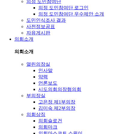
의정 도민참여단
의정 도민참여단 로그인
의정 도민참여단 우수제안 소개
도민인식조사 결과
사전정보공표
자유게시판
의회소개
의회소개
열린의장실
인사말
약력
언론보도
시도의회의장협의회
부의장실
고은정 제1부의장
김미숙 제2부의장
의회상징
의회슬로건
의회마크
의회마스코트 소원이