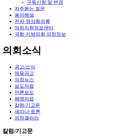
구독신청 및 변경
자주묻는 질문
용어해설
전자·영상회의록
의정지원정보센터
국회·지방의회 의정정보
의회소식
공고/소식
채용공고
의정뉴스
보도자료
언론보도
해명자료
칼럼/기고문
세미나·토론
의정갤러리
칼럼/기고문