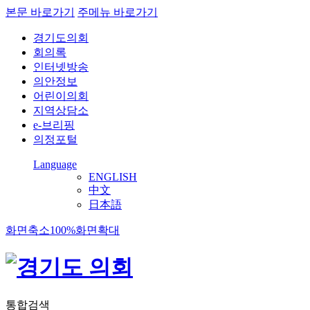
본문 바로가기
주메뉴 바로가기
경기도의회
회의록
인터넷방송
의안정보
어린이의회
지역상담소
e-브리핑
의정포털
Language
ENGLISH
中文
日本語
화면축소
100%
화면확대
통합검색