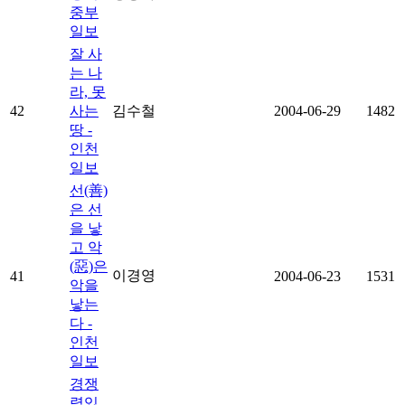
중부
일보
잘 사
는 나
라, 못
42
사는
김수철
2004-06-29
1482
땅 -
인천
일보
선(善)
은 선
을 낳
고 악
(惡)은
이경영
41
2004-06-23
1531
악을
낳는
다 -
인천
일보
경쟁
력있