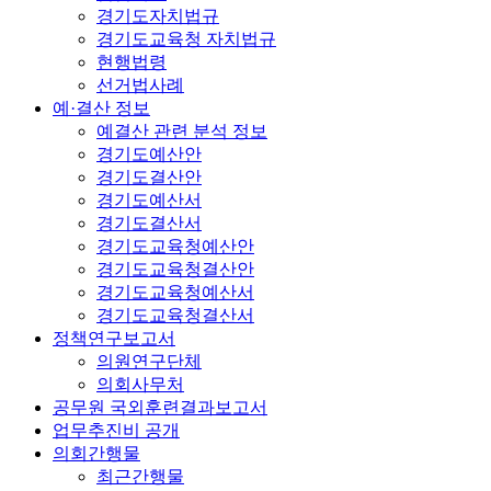
경기도자치법규
경기도교육청 자치법규
현행법령
선거법사례
예·결산 정보
예결산 관련 분석 정보
경기도예산안
경기도결산안
경기도예산서
경기도결산서
경기도교육청예산안
경기도교육청결산안
경기도교육청예산서
경기도교육청결산서
정책연구보고서
의원연구단체
의회사무처
공무원 국외훈련결과보고서
업무추진비 공개
의회간행물
최근간행물