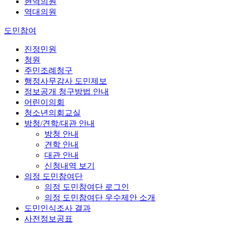
현역의원
역대의원
도민참여
진정민원
청원
주민조례청구
행정사무감사 도민제보
정보공개 청구방법 안내
어린이의회
청소년의회교실
방청/견학/대관 안내
방청 안내
견학 안내
대관 안내
신청내역 보기
의정 도민참여단
의정 도민참여단 로그인
의정 도민참여단 우수제안 소개
도민인식조사 결과
사전정보공표