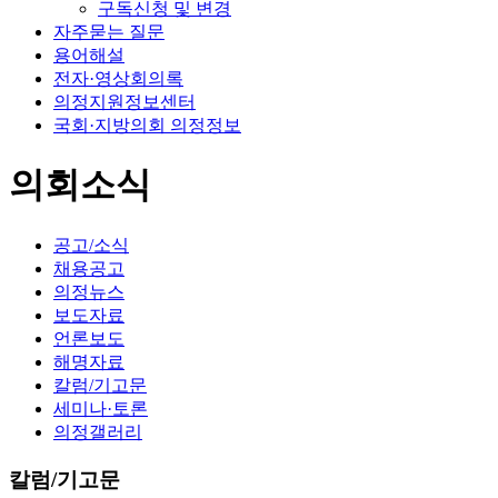
구독신청 및 변경
자주묻는 질문
용어해설
전자·영상회의록
의정지원정보센터
국회·지방의회 의정정보
의회소식
공고/소식
채용공고
의정뉴스
보도자료
언론보도
해명자료
칼럼/기고문
세미나·토론
의정갤러리
칼럼/기고문