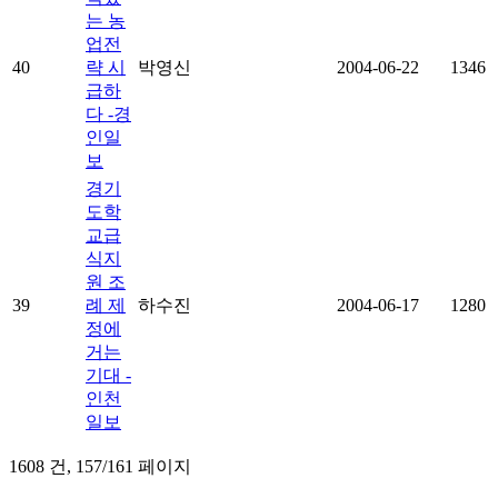
는 농
업전
40
략 시
박영신
2004-06-22
1346
급하
다 -경
인일
보
경기
도학
교급
식지
원 조
39
례 제
하수진
2004-06-17
1280
정에
거는
기대 -
인천
일보
1608 건,
157/161 페이지