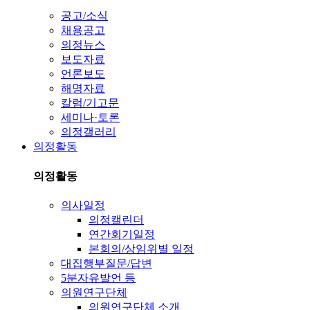
공고/소식
채용공고
의정뉴스
보도자료
언론보도
해명자료
칼럼/기고문
세미나·토론
의정갤러리
의정활동
의정활동
의사일정
의정캘린더
연간회기일정
본회의/상임위별 일정
대집행부질문/답변
5분자유발언 등
의원연구단체
의원연구단체 소개