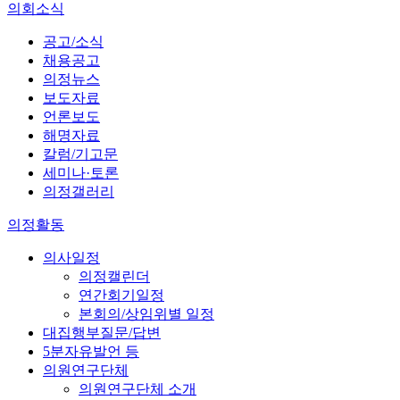
의회소식
공고/소식
채용공고
의정뉴스
보도자료
언론보도
해명자료
칼럼/기고문
세미나·토론
의정갤러리
의정활동
의사일정
의정캘린더
연간회기일정
본회의/상임위별 일정
대집행부질문/답변
5분자유발언 등
의원연구단체
의원연구단체 소개