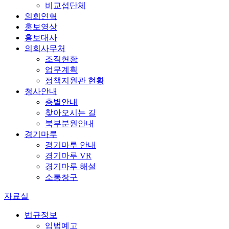
비교섭단체
의회연혁
홍보영상
홍보대사
의회사무처
조직현황
업무계획
정책지원관 현황
청사안내
층별안내
찾아오시는 길
북부분원안내
경기마루
경기마루 안내
경기마루 VR
경기마루 해설
소통창구
자료실
법규정보
입법예고