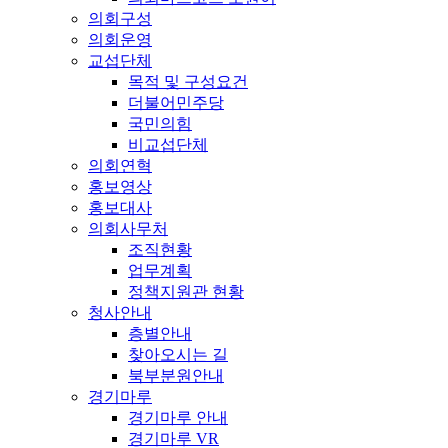
의회구성
의회운영
교섭단체
목적 및 구성요건
더불어민주당
국민의힘
비교섭단체
의회연혁
홍보영상
홍보대사
의회사무처
조직현황
업무계획
정책지원관 현황
청사안내
층별안내
찾아오시는 길
북부분원안내
경기마루
경기마루 안내
경기마루 VR