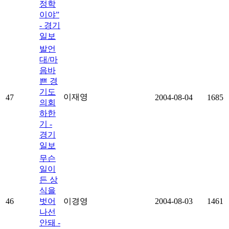
정학
이야”
- 경기
일보
발언
대/마
음바
쁜 경
기도
이재영
47
2004-08-04
1685
의회
하한
기 -
경기
일보
무슨
일이
든 상
식을
46
벗어
이경영
2004-08-03
1461
나선
안돼 -