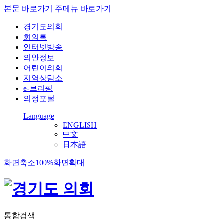
본문 바로가기
주메뉴 바로가기
경기도의회
회의록
인터넷방송
의안정보
어린이의회
지역상담소
e-브리핑
의정포털
Language
ENGLISH
中文
日本語
화면축소
100%
화면확대
통합검색