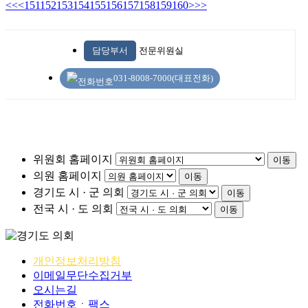
<<
<
151
152
153
154
155
156
157
158
159
160
>
>>
담당부서
전문위원실
031-8008-7000(대표전화)
위원회 홈페이지
이동
의원 홈페이지
이동
경기도 시 · 군 의회
이동
전국 시 · 도 의회
이동
개인정보처리방침
이메일무단수집거부
오시는길
전화번호ㆍ팩스