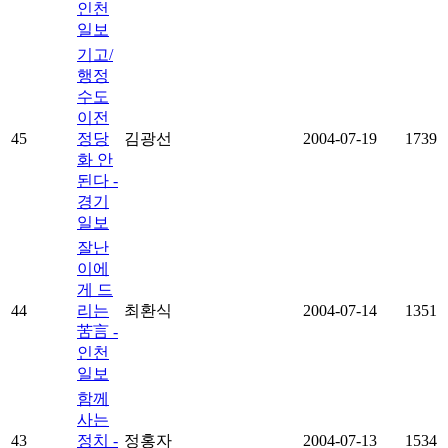
인천
일보
기고/
행정
수도
이전
45
정당
김광선
2004-07-19
1739
화 안
된다 -
경기
일보
잘난
이에
게 드
44
리는
최환식
2004-07-14
1351
苦言 -
인천
일보
함께
사는
43
정치 -
정홍자
2004-07-13
1534