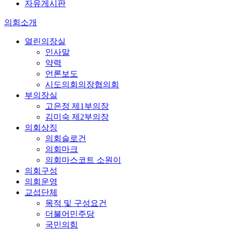
자유게시판
의회소개
열린의장실
인사말
약력
언론보도
시도의회의장협의회
부의장실
고은정 제1부의장
김미숙 제2부의장
의회상징
의회슬로건
의회마크
의회마스코트 소원이
의회구성
의회운영
교섭단체
목적 및 구성요건
더불어민주당
국민의힘