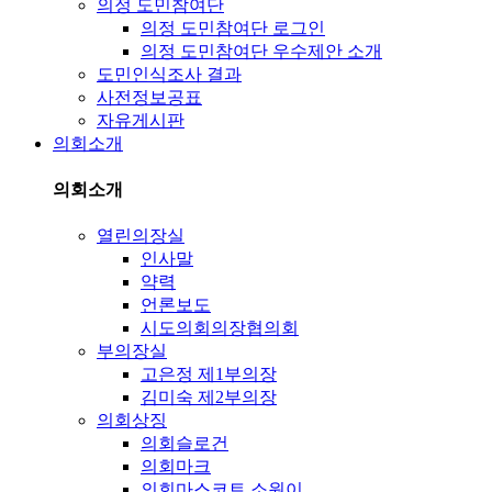
의정 도민참여단
의정 도민참여단 로그인
의정 도민참여단 우수제안 소개
도민인식조사 결과
사전정보공표
자유게시판
의회소개
의회소개
열린의장실
인사말
약력
언론보도
시도의회의장협의회
부의장실
고은정 제1부의장
김미숙 제2부의장
의회상징
의회슬로건
의회마크
의회마스코트 소원이