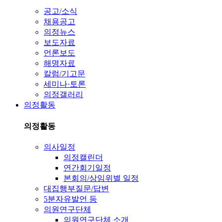
공고/소식
채용공고
의정뉴스
보도자료
언론보도
해명자료
칼럼/기고문
세미나·토론
의정갤러리
의정활동
의정활동
의사일정
의정캘린더
연간회기일정
본회의/상임위별 일정
대집행부질문/답변
5분자유발언 등
의원연구단체
의원연구단체 소개