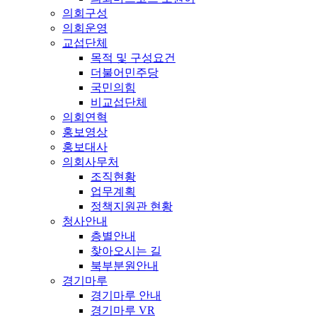
의회구성
의회운영
교섭단체
목적 및 구성요건
더불어민주당
국민의힘
비교섭단체
의회연혁
홍보영상
홍보대사
의회사무처
조직현황
업무계획
정책지원관 현황
청사안내
층별안내
찾아오시는 길
북부분원안내
경기마루
경기마루 안내
경기마루 VR