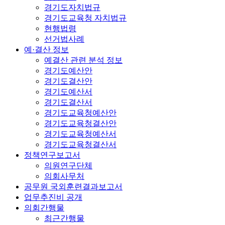
경기도자치법규
경기도교육청 자치법규
현행법령
선거법사례
예·결산 정보
예결산 관련 분석 정보
경기도예산안
경기도결산안
경기도예산서
경기도결산서
경기도교육청예산안
경기도교육청결산안
경기도교육청예산서
경기도교육청결산서
정책연구보고서
의원연구단체
의회사무처
공무원 국외훈련결과보고서
업무추진비 공개
의회간행물
최근간행물