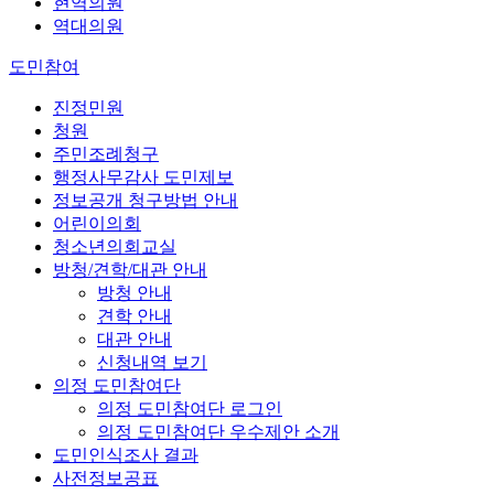
현역의원
역대의원
도민참여
진정민원
청원
주민조례청구
행정사무감사 도민제보
정보공개 청구방법 안내
어린이의회
청소년의회교실
방청/견학/대관 안내
방청 안내
견학 안내
대관 안내
신청내역 보기
의정 도민참여단
의정 도민참여단 로그인
의정 도민참여단 우수제안 소개
도민인식조사 결과
사전정보공표