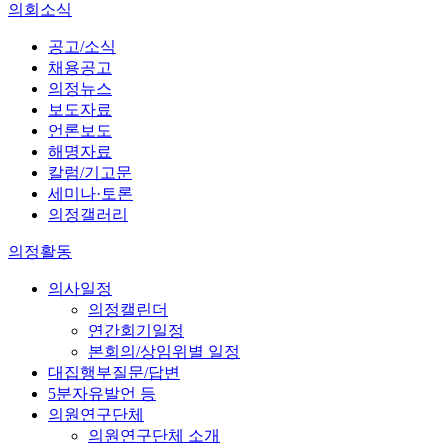
의회소식
공고/소식
채용공고
의정뉴스
보도자료
언론보도
해명자료
칼럼/기고문
세미나·토론
의정갤러리
의정활동
의사일정
의정캘린더
연간회기일정
본회의/상임위별 일정
대집행부질문/답변
5분자유발언 등
의원연구단체
의원연구단체 소개