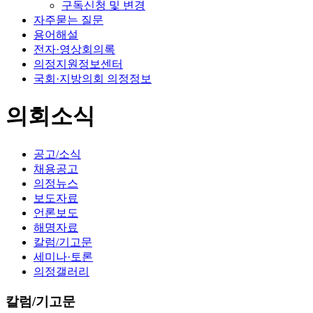
구독신청 및 변경
자주묻는 질문
용어해설
전자·영상회의록
의정지원정보센터
국회·지방의회 의정정보
의회소식
공고/소식
채용공고
의정뉴스
보도자료
언론보도
해명자료
칼럼/기고문
세미나·토론
의정갤러리
칼럼/기고문