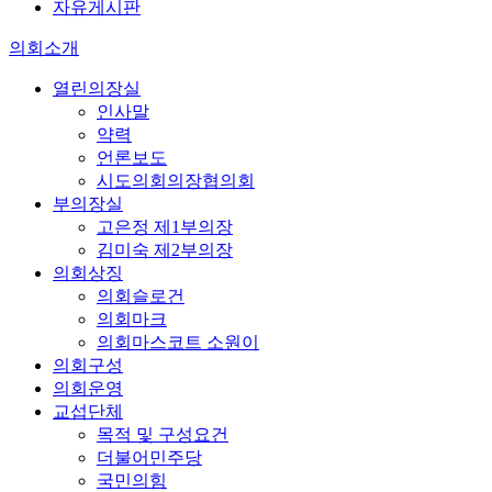
자유게시판
의회소개
열린의장실
인사말
약력
언론보도
시도의회의장협의회
부의장실
고은정 제1부의장
김미숙 제2부의장
의회상징
의회슬로건
의회마크
의회마스코트 소원이
의회구성
의회운영
교섭단체
목적 및 구성요건
더불어민주당
국민의힘