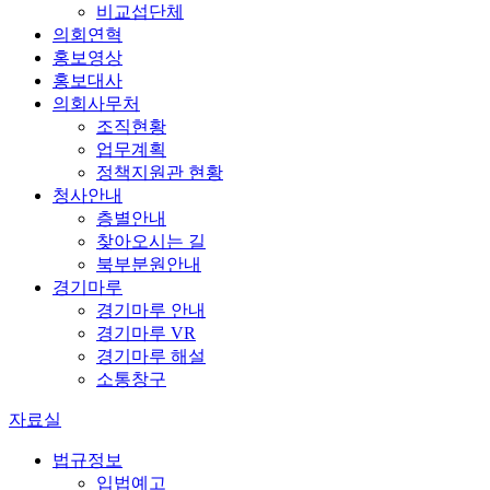
비교섭단체
의회연혁
홍보영상
홍보대사
의회사무처
조직현황
업무계획
정책지원관 현황
청사안내
층별안내
찾아오시는 길
북부분원안내
경기마루
경기마루 안내
경기마루 VR
경기마루 해설
소통창구
자료실
법규정보
입법예고