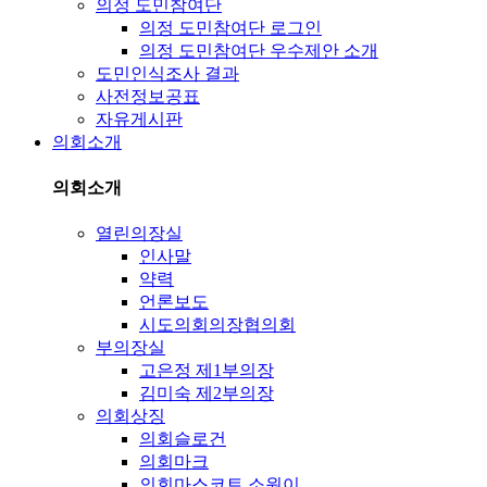
의정 도민참여단
의정 도민참여단 로그인
의정 도민참여단 우수제안 소개
도민인식조사 결과
사전정보공표
자유게시판
의회소개
의회소개
열린의장실
인사말
약력
언론보도
시도의회의장협의회
부의장실
고은정 제1부의장
김미숙 제2부의장
의회상징
의회슬로건
의회마크
의회마스코트 소원이