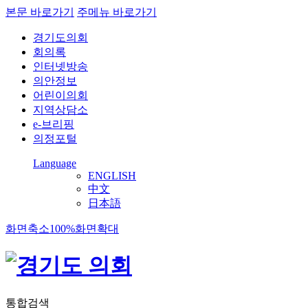
본문 바로가기
주메뉴 바로가기
경기도의회
회의록
인터넷방송
의안정보
어린이의회
지역상담소
e-브리핑
의정포털
Language
ENGLISH
中文
日本語
화면축소
100%
화면확대
통합검색