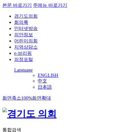
본문 바로가기
주메뉴 바로가기
경기도의회
회의록
인터넷방송
의안정보
어린이의회
지역상담소
e-브리핑
의정포털
Language
ENGLISH
中文
日本語
화면축소
100%
화면확대
통합검색