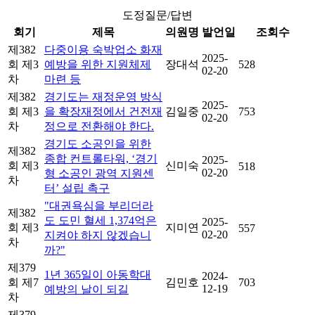
도정질문/답변
회기
제목
의원명
발언일
조회수
제382
다중이용 숙박업소 화재
2025-
회 제3
예방을 위한 지원체제
장대석
528
02-20
차
마련 등
제382
경기도는 재정운영 방식
2025-
회 제3
을 확장재정에서 건전재
김일중
753
02-20
차
정으로 전환해야 한다.
경기도 소공인을 위한
제382
종합 컨트롤타워, ‘경기
2025-
회 제3
신미숙
518
02-20
형 소공인 광역 지원센
차
터’ 설립 촉구
"대권욕심을 부리더라
제382
도 도민 혈세 1,374억은
2025-
회 제3
지미연
557
02-20
지켜야 하지 않겠습니
차
까?"
제379
1년 365일이 아동학대
2024-
회 제7
김민호
703
12-19
예방의 날이 되길
차
제379