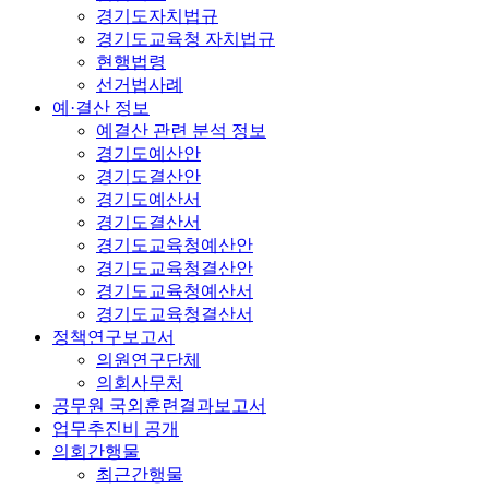
경기도자치법규
경기도교육청 자치법규
현행법령
선거법사례
예·결산 정보
예결산 관련 분석 정보
경기도예산안
경기도결산안
경기도예산서
경기도결산서
경기도교육청예산안
경기도교육청결산안
경기도교육청예산서
경기도교육청결산서
정책연구보고서
의원연구단체
의회사무처
공무원 국외훈련결과보고서
업무추진비 공개
의회간행물
최근간행물