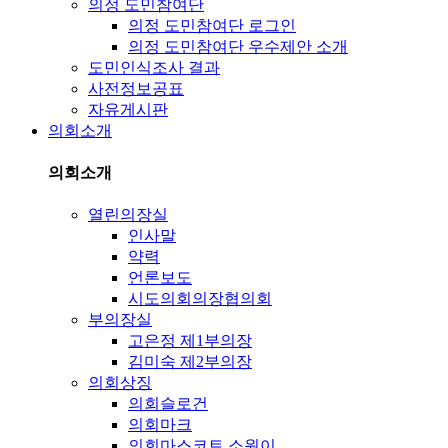
의정 도민참여단
의정 도민참여단 로그인
의정 도민참여단 우수제안 소개
도민인식조사 결과
사전정보공표
자유게시판
의회소개
의회소개
열린의장실
인사말
약력
언론보도
시도의회의장협의회
부의장실
고은정 제1부의장
김미숙 제2부의장
의회상징
의회슬로건
의회마크
의회마스코트 소원이