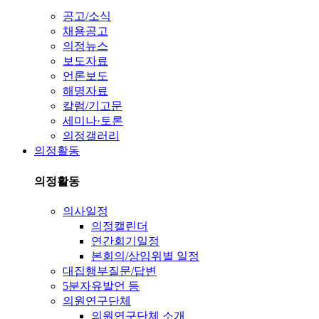
공고/소식
채용공고
의정뉴스
보도자료
언론보도
해명자료
칼럼/기고문
세미나·토론
의정갤러리
의정활동
의정활동
의사일정
의정캘린더
연간회기일정
본회의/상임위별 일정
대집행부질문/답변
5분자유발언 등
의원연구단체
의원연구단체 소개