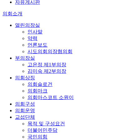
자유게시판
의회소개
열린의장실
인사말
약력
언론보도
시도의회의장협의회
부의장실
고은정 제1부의장
김미숙 제2부의장
의회상징
의회슬로건
의회마크
의회마스코트 소원이
의회구성
의회운영
교섭단체
목적 및 구성요건
더불어민주당
국민의힘