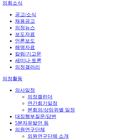
의회소식
공고/소식
채용공고
의정뉴스
보도자료
언론보도
해명자료
칼럼/기고문
세미나·토론
의정갤러리
의정활동
의사일정
의정캘린더
연간회기일정
본회의/상임위별 일정
대집행부질문/답변
5분자유발언 등
의원연구단체
의원연구단체 소개