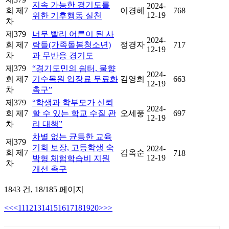
지속 가능한 경기도를
2024-
회 제7
이경혜
768
12-19
위한 기후행동 실천
차
제379
너무 빨리 어른이 된 사
2024-
회 제7
람들(가족돌봄청소년)
정경자
717
12-19
차
과 무반응 경기도
제379
“경기도민의 쉼터, 물향
2024-
회 제7
기수목원 입장료 무료화
김영희
663
12-19
차
촉구”
제379
“학생과 학부모가 신뢰
2024-
회 제7
할 수 있는 학교 수질 관
오세풍
697
12-19
차
리 대책”
차별 없는 균등한 교육
제379
기회 보장, 고등학생 숙
2024-
회 제7
김옥순
718
12-19
박형 체험학습비 지원
차
개선 촉구
1843 건,
18/185 페이지
<<
<
11
12
13
14
15
16
17
18
19
20
>
>>