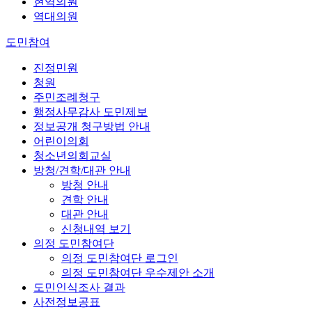
현역의원
역대의원
도민참여
진정민원
청원
주민조례청구
행정사무감사 도민제보
정보공개 청구방법 안내
어린이의회
청소년의회교실
방청/견학/대관 안내
방청 안내
견학 안내
대관 안내
신청내역 보기
의정 도민참여단
의정 도민참여단 로그인
의정 도민참여단 우수제안 소개
도민인식조사 결과
사전정보공표