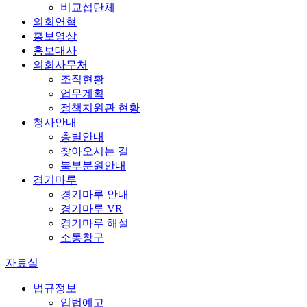
비교섭단체
의회연혁
홍보영상
홍보대사
의회사무처
조직현황
업무계획
정책지원관 현황
청사안내
층별안내
찾아오시는 길
북부분원안내
경기마루
경기마루 안내
경기마루 VR
경기마루 해설
소통창구
자료실
법규정보
입법예고