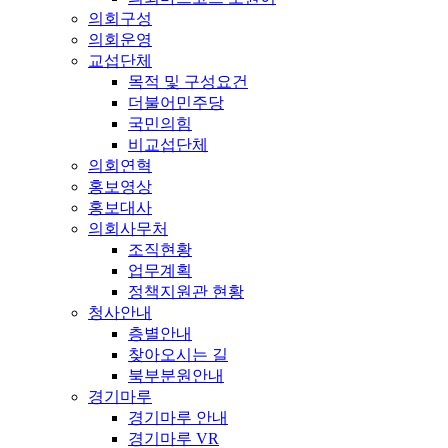
의회구성
의회운영
교섭단체
목적 및 구성요건
더불어민주당
국민의힘
비교섭단체
의회연혁
홍보영상
홍보대사
의회사무처
조직현황
업무계획
정책지원관 현황
청사안내
층별안내
찾아오시는 길
북부분원안내
경기마루
경기마루 안내
경기마루 VR