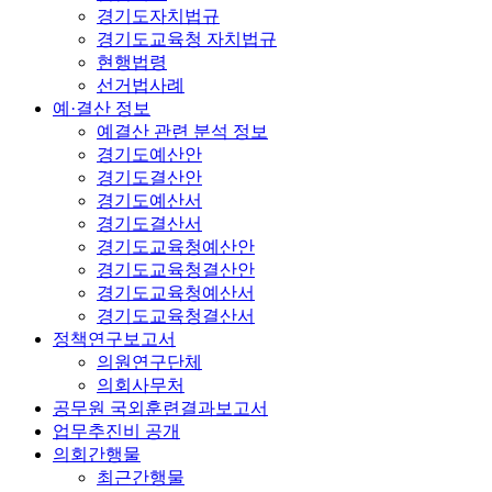
경기도자치법규
경기도교육청 자치법규
현행법령
선거법사례
예·결산 정보
예결산 관련 분석 정보
경기도예산안
경기도결산안
경기도예산서
경기도결산서
경기도교육청예산안
경기도교육청결산안
경기도교육청예산서
경기도교육청결산서
정책연구보고서
의원연구단체
의회사무처
공무원 국외훈련결과보고서
업무추진비 공개
의회간행물
최근간행물