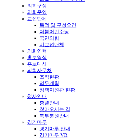
의회구성
의회운영
교섭단체
목적 및 구성요건
더불어민주당
국민의힘
비교섭단체
의회연혁
홍보영상
홍보대사
의회사무처
조직현황
업무계획
정책지원관 현황
청사안내
층별안내
찾아오시는 길
북부분원안내
경기마루
경기마루 안내
경기마루 VR