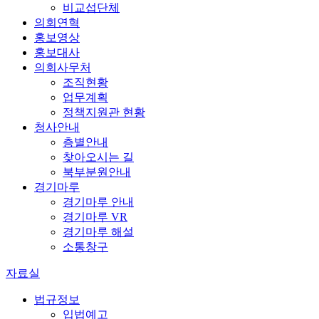
비교섭단체
의회연혁
홍보영상
홍보대사
의회사무처
조직현황
업무계획
정책지원관 현황
청사안내
층별안내
찾아오시는 길
북부분원안내
경기마루
경기마루 안내
경기마루 VR
경기마루 해설
소통창구
자료실
법규정보
입법예고