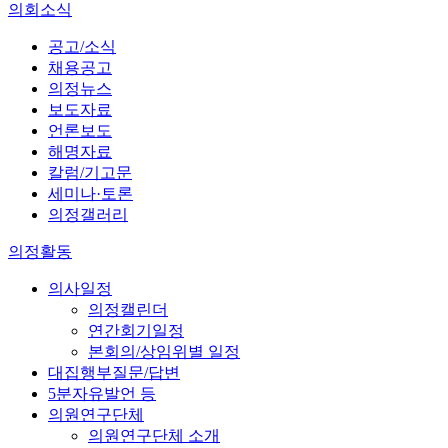
의회소식
공고/소식
채용공고
의정뉴스
보도자료
언론보도
해명자료
칼럼/기고문
세미나·토론
의정갤러리
의정활동
의사일정
의정캘린더
연간회기일정
본회의/상임위별 일정
대집행부질문/답변
5분자유발언 등
의원연구단체
의원연구단체 소개