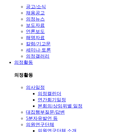
공고/소식
채용공고
의정뉴스
보도자료
언론보도
해명자료
칼럼/기고문
세미나·토론
의정갤러리
의정활동
의정활동
의사일정
의정캘린더
연간회기일정
본회의/상임위별 일정
대집행부질문/답변
5분자유발언 등
의원연구단체
의원연구단체 소개