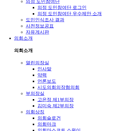
의정 도민참여단
의정 도민참여단 로그인
의정 도민참여단 우수제안 소개
도민인식조사 결과
사전정보공표
자유게시판
의회소개
의회소개
열린의장실
인사말
약력
언론보도
시도의회의장협의회
부의장실
고은정 제1부의장
김미숙 제2부의장
의회상징
의회슬로건
의회마크
의회마스코트 소원이