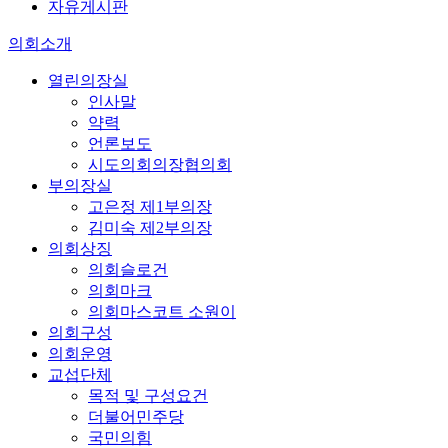
자유게시판
의회소개
열린의장실
인사말
약력
언론보도
시도의회의장협의회
부의장실
고은정 제1부의장
김미숙 제2부의장
의회상징
의회슬로건
의회마크
의회마스코트 소원이
의회구성
의회운영
교섭단체
목적 및 구성요건
더불어민주당
국민의힘