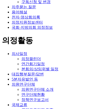
구독신청 및 변경
자주묻는 질문
용어해설
전자·영상회의록
의정지원정보센터
국회·지방의회 의정정보
의정활동
의사일정
의정캘린더
연간회기일정
본회의/상임위별 일정
대집행부질문/답변
5분자유발언 등
의원연구단체
의원연구단체 소개
연구단체현황
정책연구보고서
국제교류