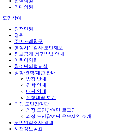
현역의원
역대의원
도민참여
진정민원
청원
주민조례청구
행정사무감사 도민제보
정보공개 청구방법 안내
어린이의회
청소년의회교실
방청/견학/대관 안내
방청 안내
견학 안내
대관 안내
신청내역 보기
의정 도민참여단
의정 도민참여단 로그인
의정 도민참여단 우수제안 소개
도민인식조사 결과
사전정보공표