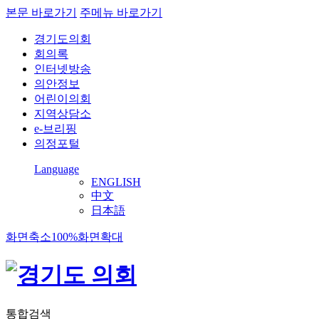
본문 바로가기
주메뉴 바로가기
경기도의회
회의록
인터넷방송
의안정보
어린이의회
지역상담소
e-브리핑
의정포털
Language
ENGLISH
中文
日本語
화면축소
100%
화면확대
통합검색