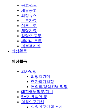
공고/소식
채용공고
의정뉴스
보도자료
언론보도
해명자료
칼럼/기고문
세미나·토론
의정갤러리
의정활동
의정활동
의사일정
의정캘린더
연간회기일정
본회의/상임위별 일정
대집행부질문/답변
5분자유발언 등
의원연구단체
의원연구단체 소개