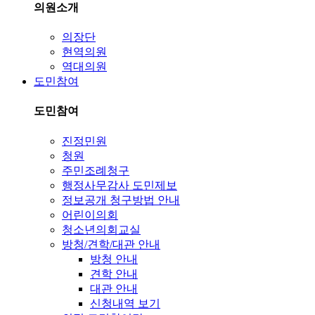
의원소개
의장단
현역의원
역대의원
도민참여
도민참여
진정민원
청원
주민조례청구
행정사무감사 도민제보
정보공개 청구방법 안내
어린이의회
청소년의회교실
방청/견학/대관 안내
방청 안내
견학 안내
대관 안내
신청내역 보기