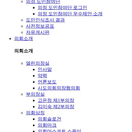
의정 도민참여단
의정 도민참여단 로그인
의정 도민참여단 우수제안 소개
도민인식조사 결과
사전정보공표
자유게시판
의회소개
의회소개
열린의장실
인사말
약력
언론보도
시도의회의장협의회
부의장실
고은정 제1부의장
김미숙 제2부의장
의회상징
의회슬로건
의회마크
의회마스코트 소원이