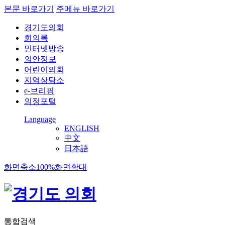
본문 바로가기
주메뉴 바로가기
경기도의회
회의록
인터넷방송
의안정보
어린이의회
지역상담소
e-브리핑
의정포털
Language
ENGLISH
中文
日本語
화면축소
100%
화면확대
통합검색