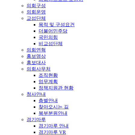
의회구성
의회운영
교섭단체
목적 및 구성요건
더불어민주당
국민의힘
비교섭단체
의회연혁
홍보영상
홍보대사
의회사무처
조직현황
업무계획
정책지원관 현황
청사안내
층별안내
찾아오시는 길
북부분원안내
경기마루
경기마루 안내
경기마루 VR