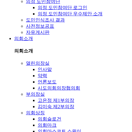
의정 도민참여단
의정 도민참여단 로그인
의정 도민참여단 우수제안 소개
도민인식조사 결과
사전정보공표
자유게시판
의회소개
의회소개
열린의장실
인사말
약력
언론보도
시도의회의장협의회
부의장실
고은정 제1부의장
김미숙 제2부의장
의회상징
의회슬로건
의회마크
의회마스코트 소원이