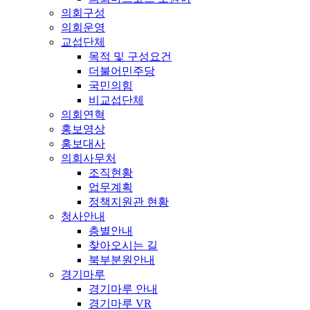
의회구성
의회운영
교섭단체
목적 및 구성요건
더불어민주당
국민의힘
비교섭단체
의회연혁
홍보영상
홍보대사
의회사무처
조직현황
업무계획
정책지원관 현황
청사안내
층별안내
찾아오시는 길
북부분원안내
경기마루
경기마루 안내
경기마루 VR