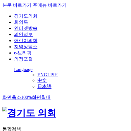
본문 바로가기
주메뉴 바로가기
경기도의회
회의록
인터넷방송
의안정보
어린이의회
지역상담소
e-브리핑
의정포털
Language
ENGLISH
中文
日本語
화면축소
100%
화면확대
통합검색