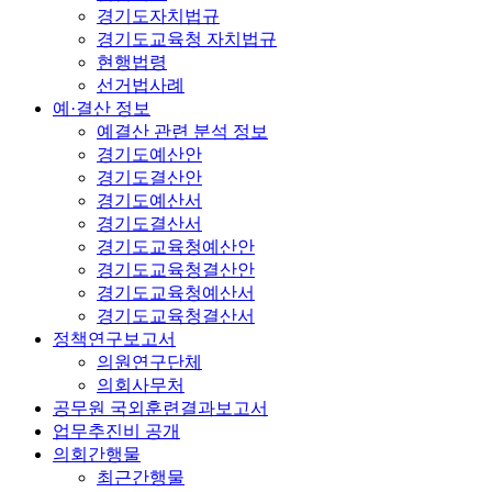
경기도자치법규
경기도교육청 자치법규
현행법령
선거법사례
예·결산 정보
예결산 관련 분석 정보
경기도예산안
경기도결산안
경기도예산서
경기도결산서
경기도교육청예산안
경기도교육청결산안
경기도교육청예산서
경기도교육청결산서
정책연구보고서
의원연구단체
의회사무처
공무원 국외훈련결과보고서
업무추진비 공개
의회간행물
최근간행물