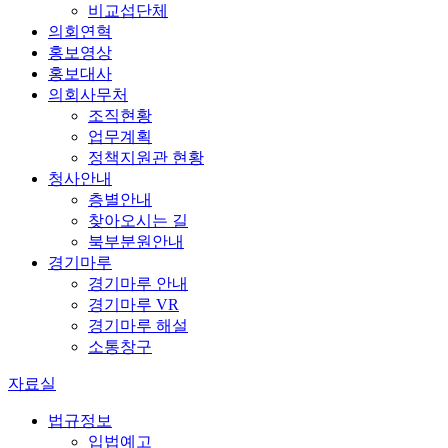
비교섭단체
의회연혁
홍보영상
홍보대사
의회사무처
조직현황
업무계획
정책지원관 현황
청사안내
층별안내
찾아오시는 길
북부분원안내
경기마루
경기마루 안내
경기마루 VR
경기마루 해설
소통창구
자료실
법규정보
입법예고