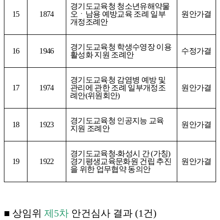
경기도교육청 청소년유해약물
15
1874
오ㆍ남용 예방교육 조례 일부
원안가결
개정조례안
경기도교육청 학생수영장 이용
16
1946
수정가결
활성화 지원 조례안
경기도교육청 감염병 예방 및
17
1974
관리에 관한 조례 일부개정조
원안가결
례안
(
위원회안
)
경기도교육청 인공지능 교육
18
1923
원안가결
지원 조례안
경기도교육청
-
화성시 간
(
가칭
)
19
1922
경기평생교육문화원 건립 추진
원안가결
을 위한 업무협약 동의안
■
상임위
제
5
차
안건심사 결과
(1
건
)