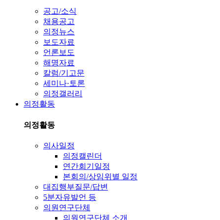
공고/소식
채용공고
의정뉴스
보도자료
언론보도
해명자료
칼럼/기고문
세미나·토론
의정갤러리
의정활동
의정활동
의사일정
의정캘린더
연간회기일정
본회의/상임위별 일정
대집행부질문/답변
5분자유발언 등
의원연구단체
의원연구단체 소개