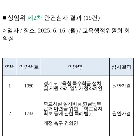
■
상임위
제
2
차
안건심사 결과
(19
건
)
○
일자
/
장소
: 2025. 6. 16. (
월
) /
교육행정위원회 회
의실
연번
의안번호
의안명
심사결과
경기도교육청 특수학급 설치
1
1950
원안가결
및 지원 조례 일부개정조례안
학교시설 설치비용 현금납부
근거 마련을 위한
「
학교용지
2
1733
확보 등에 관한 특례법
」
원안가결
개정 촉구 건의안