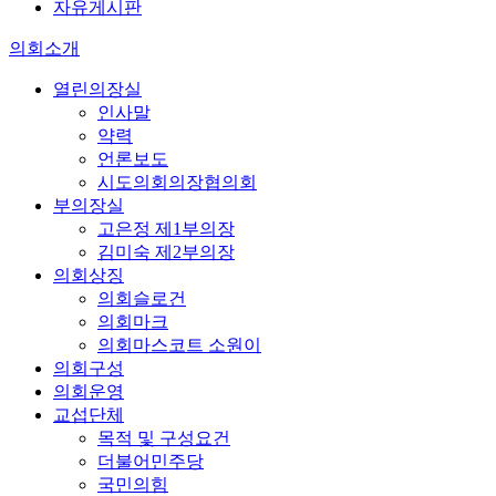
자유게시판
의회소개
열린의장실
인사말
약력
언론보도
시도의회의장협의회
부의장실
고은정 제1부의장
김미숙 제2부의장
의회상징
의회슬로건
의회마크
의회마스코트 소원이
의회구성
의회운영
교섭단체
목적 및 구성요건
더불어민주당
국민의힘