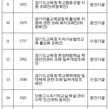
경기도교육청 학교협동조합 지
9
1972
원안가결
원 조례안
(
위원회안
)
경기마을교육공동체 활성화 지
10
1973
원에 관한 조례 폐지조례안
(
위
원안가결
원회안
)
경기도교육청 지속가능발전교
11
1717
수정가결
육 활성화 조례안
경기도교육청 현장체험학습 학
12
1952
생안전관리 조례 일부개정조례
원안가결
안
경기도교육청 학교폭력예방 및
13
1930
대책에 관한 조례 일부개정조
수정가결
례안
단원고
4.16
기억교실 해설
·
관리
14
1921
원안가결
사무 민간위탁 동의안