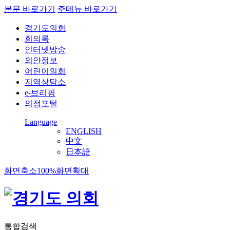
본문 바로가기
주메뉴 바로가기
경기도의회
회의록
인터넷방송
의안정보
어린이의회
지역상담소
e-브리핑
의정포털
Language
ENGLISH
中文
日本語
화면축소
100%
화면확대
통합검색