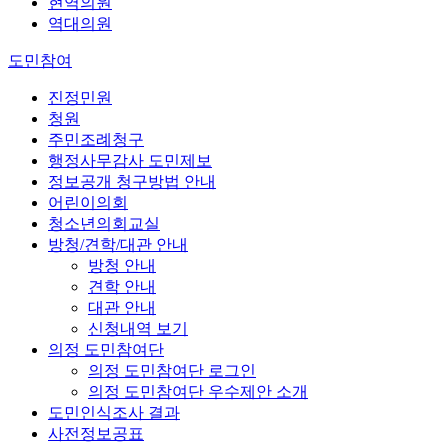
현역의원
역대의원
도민참여
진정민원
청원
주민조례청구
행정사무감사 도민제보
정보공개 청구방법 안내
어린이의회
청소년의회교실
방청/견학/대관 안내
방청 안내
견학 안내
대관 안내
신청내역 보기
의정 도민참여단
의정 도민참여단 로그인
의정 도민참여단 우수제안 소개
도민인식조사 결과
사전정보공표