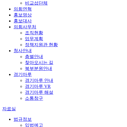
비교섭단체
의회연혁
홍보영상
홍보대사
의회사무처
조직현황
업무계획
정책지원관 현황
청사안내
층별안내
찾아오시는 길
북부분원안내
경기마루
경기마루 안내
경기마루 VR
경기마루 해설
소통창구
자료실
법규정보
입법예고