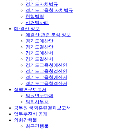
경기도자치법규
경기도교육청 자치법규
현행법령
선거법사례
예·결산 정보
예결산 관련 분석 정보
경기도예산안
경기도결산안
경기도예산서
경기도결산서
경기도교육청예산안
경기도교육청결산안
경기도교육청예산서
경기도교육청결산서
정책연구보고서
의원연구단체
의회사무처
공무원 국외훈련결과보고서
업무추진비 공개
의회간행물
최근간행물