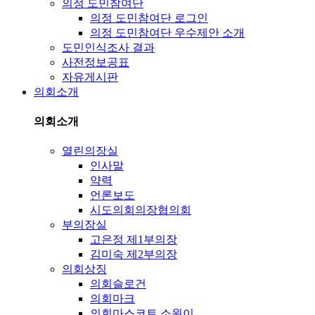
의정 도민참여단
의정 도민참여단 로그인
의정 도민참여단 우수제안 소개
도민인식조사 결과
사전정보공표
자유게시판
의회소개
의회소개
열린의장실
인사말
약력
언론보도
시도의회의장협의회
부의장실
고은정 제1부의장
김미숙 제2부의장
의회상징
의회슬로건
의회마크
의회마스코트 소원이