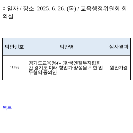
○
일자
/
장소
: 2025. 6. 26. (
목
) /
교육행정위원회 회
의실
의안번호
의안명
심사결과
경기도교육청
-(
사
)
한국엔젤투자협회
1956
간 경기도 미래 창업가 양성을 위한 업
원안가결
무협약 동의안
목록