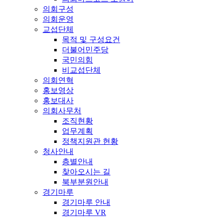
의회구성
의회운영
교섭단체
목적 및 구성요건
더불어민주당
국민의힘
비교섭단체
의회연혁
홍보영상
홍보대사
의회사무처
조직현황
업무계획
정책지원관 현황
청사안내
층별안내
찾아오시는 길
북부분원안내
경기마루
경기마루 안내
경기마루 VR