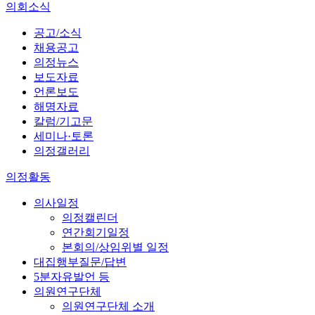
의회소식
공고/소식
채용공고
의정뉴스
보도자료
언론보도
해명자료
칼럼/기고문
세미나·토론
의정갤러리
의정활동
의사일정
의정캘린더
연간회기일정
본회의/상임위별 일정
대집행부질문/답변
5분자유발언 등
의원연구단체
의원연구단체 소개