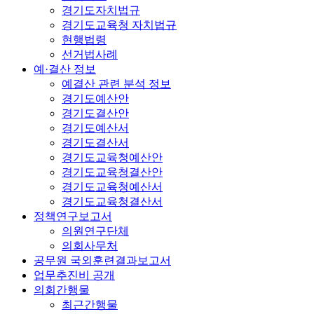
경기도자치법규
경기도교육청 자치법규
현행법령
선거법사례
예·결산 정보
예결산 관련 분석 정보
경기도예산안
경기도결산안
경기도예산서
경기도결산서
경기도교육청예산안
경기도교육청결산안
경기도교육청예산서
경기도교육청결산서
정책연구보고서
의원연구단체
의회사무처
공무원 국외훈련결과보고서
업무추진비 공개
의회간행물
최근간행물