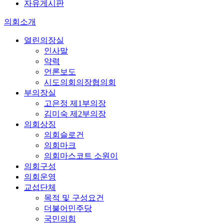
자유게시판
의회소개
열린의장실
인사말
약력
언론보도
시도의회의장협의회
부의장실
고은정 제1부의장
김미숙 제2부의장
의회상징
의회슬로건
의회마크
의회마스코트 소원이
의회구성
의회운영
교섭단체
목적 및 구성요건
더불어민주당
국민의힘