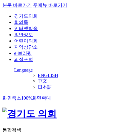
본문 바로가기
주메뉴 바로가기
경기도의회
회의록
인터넷방송
의안정보
어린이의회
지역상담소
e-브리핑
의정포털
Language
ENGLISH
中文
日本語
화면축소
100%
화면확대
통합검색