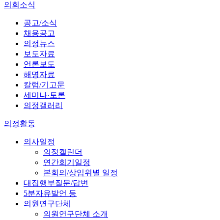
의회소식
공고/소식
채용공고
의정뉴스
보도자료
언론보도
해명자료
칼럼/기고문
세미나·토론
의정갤러리
의정활동
의사일정
의정캘린더
연간회기일정
본회의/상임위별 일정
대집행부질문/답변
5분자유발언 등
의원연구단체
의원연구단체 소개