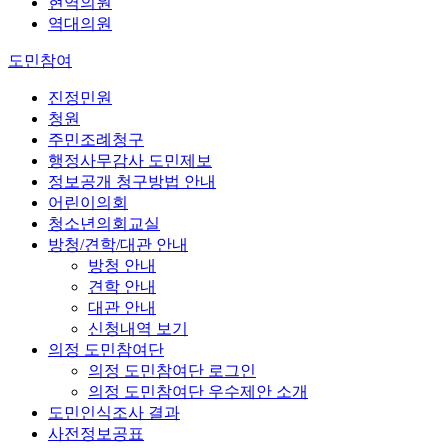
현역의원
역대의원
도민참여
진정민원
청원
주민조례청구
행정사무감사 도민제보
정보공개 청구방법 안내
어린이의회
청소년의회교실
방청/견학/대관 안내
방청 안내
견학 안내
대관 안내
신청내역 보기
의정 도민참여단
의정 도민참여단 로그인
의정 도민참여단 우수제안 소개
도민인식조사 결과
사전정보공표