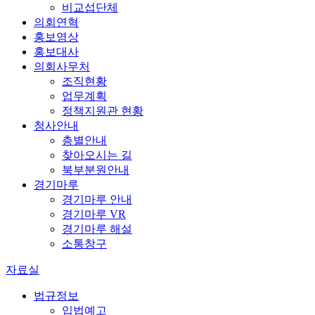
비교섭단체
의회연혁
홍보영상
홍보대사
의회사무처
조직현황
업무계획
정책지원관 현황
청사안내
층별안내
찾아오시는 길
북부분원안내
경기마루
경기마루 안내
경기마루 VR
경기마루 해설
소통창구
자료실
법규정보
입법예고