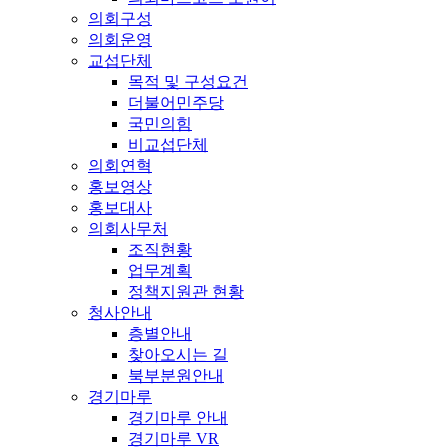
의회구성
의회운영
교섭단체
목적 및 구성요건
더불어민주당
국민의힘
비교섭단체
의회연혁
홍보영상
홍보대사
의회사무처
조직현황
업무계획
정책지원관 현황
청사안내
층별안내
찾아오시는 길
북부분원안내
경기마루
경기마루 안내
경기마루 VR