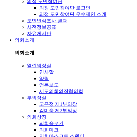
의정 도민참여단
의정 도민참여단 로그인
의정 도민참여단 우수제안 소개
도민인식조사 결과
사전정보공표
자유게시판
의회소개
의회소개
열린의장실
인사말
약력
언론보도
시도의회의장협의회
부의장실
고은정 제1부의장
김미숙 제2부의장
의회상징
의회슬로건
의회마크
의회마스코트 소원이